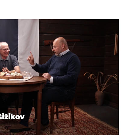
šižikov