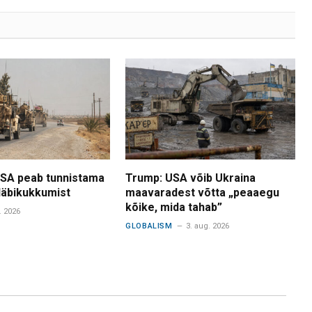
USA peab tunnistama
Trump: USA võib Ukraina
 läbikukkumist
maavaradest võtta „peaaegu
kõike, mida tahab”
. 2026
GLOBALISM
3. aug. 2026