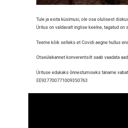
Tule ja esita küsimusi, ole osa olulisest dis
Üritus on valdavalt inglise keelne, tagatud on
Teeme kõik selleks et Covidi aegne hullus en
Otseülekannet konverentsilt saab vaadata aad
Ürituse edukaks õnnestumiseks täname vabat
EE927700771009350763