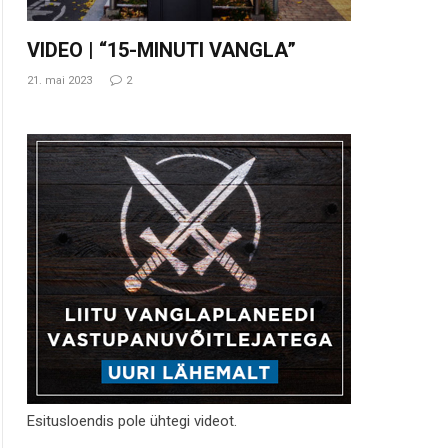
VIDEO | “15-MINUTI VANGLA”
21. mai 2023
2
Esitusloendis pole ühtegi videot.