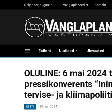
Neljapäev, august 6
Vanglaplaneedist
Kontakt
Esileht
Uudised
Ülevaated
OLULINE: 6 mai 2024 t
pressikonverents “In
tervise- ja kliimapolii
30. apr. 2024
EESTI