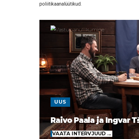
poliitikaanalüütikud.
UUS
Raivo Paala ja Ingvar T
VAATA INTERVJUUD