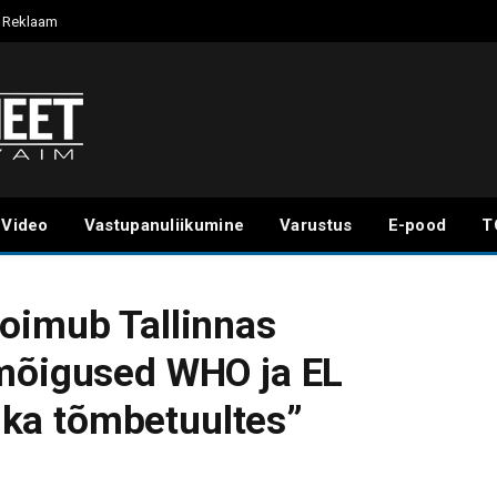
Reklaam
Video
Vastupanuliikumine
Varustus
E-pood
T
oimub Tallinnas
imõigused WHO ja EL
tika tõmbetuultes”