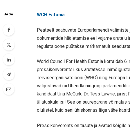
WCH Estonia
JAGA
Peatselt saabuvate Europarlamendi valimiste
dokumentide hääletamise eel vajame arutelu in
regulatsioone püütakse märkamatult seadusta
World Council For Health Estonia korraldab 6. 
pressikonverentsi, kus arutatakse inimõigus
Terviseorganisatsiooni (WHO) ning Euroopa Liid
valgustavad nii Ühendkuningriigi parlamendili
kandidaat Una McGurk, Dr. Tess Lawrie, jurist R
üllatuskülalisi! See on suurepärane võimalus s
olulistel, kuid seni ühiskonnas liiga vähe käsi
Pressikonverents on tasuta ja avatud kõigile hu