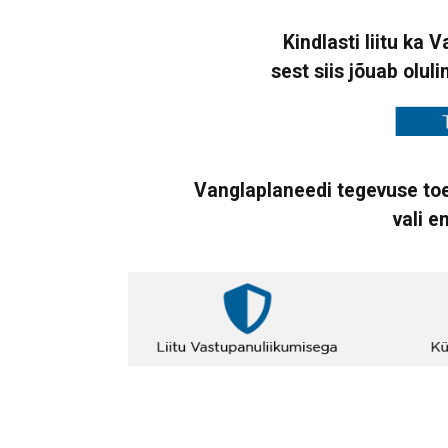
Kindlasti liitu ka 
sest siis jõuab oluli
Vanglaplaneedi tegevuse toe
vali e