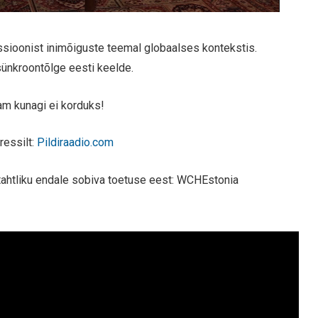
kussioonist inimõiguste teemal globaalses kontekstis.
 sünkroontõlge eesti keelde.
am kunagi ei korduks!
ressilt:
Pildiraadio.com
ahtliku endale sobiva toetuse eest: WCHEstonia