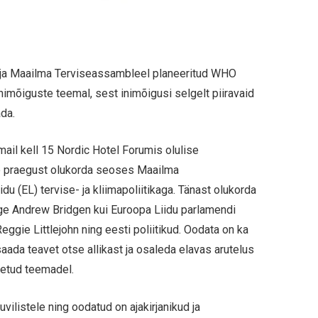
 ja Maailma Terviseassambleel planeeritud WHO
imõiguste teemal, sest inimõigusi selgelt piiravaid
da.
mail kell 15 Nordic Hotel Forumis olulise
te praegust olukorda seoses Maailma
u (EL) tervise- ja kliimapoliitikaga. Tänast olukorda
ige Andrew Bridgen kui Euroopa Liidu parlamendi
eggie Littlejohn ning eesti poliitikud. Oodata on ka
aada teavet otse allikast ja osaleda elavas arutelus
tletud teemadel.
vilistele ning oodatud on ajakirjanikud ja