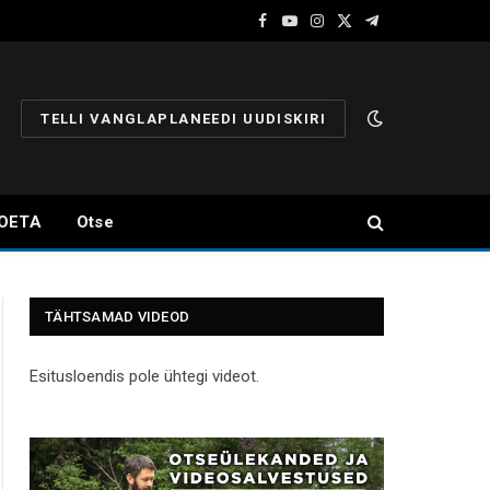
Facebook
YouTube
Instagram
X
Telegram
(Twitter)
TELLI VANGLAPLANEEDI UUDISKIRI
OETA
Otse
TÄHTSAMAD VIDEOD
Esitusloendis pole ühtegi videot.