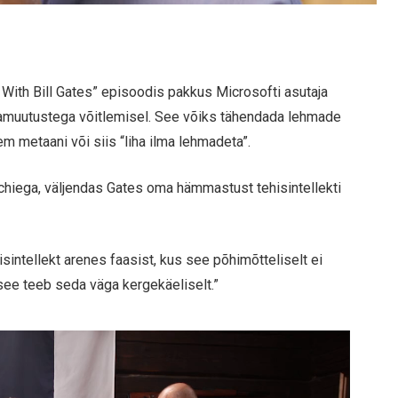
With Bill Gates” episoodis pakkus Microsofti asutaja
kliimamuutustega võitlemisel. See võiks tähendada lehmade
m metaani või siis “liha ilma lehmadeta”.
chiega, väljendas Gates oma hämmastust tehisintellekti
sintellekt arenes faasist, kus see põhimõtteliselt ei
 see teeb seda väga kergekäeliselt.”