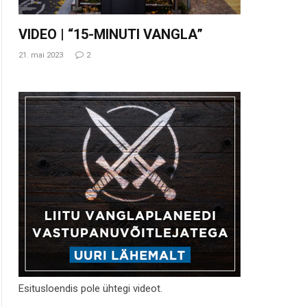
VIDEO | “15-MINUTI VANGLA”
21. mai 2023
2
Esitusloendis pole ühtegi videot.