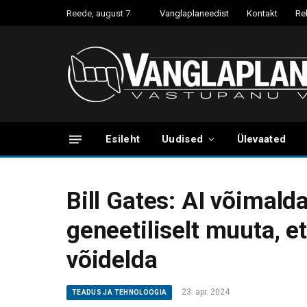
Reede, august 7
Vanglaplaneedist
Kontakt
Re
Esileht
Uudised
Ülevaated
Bill Gates: AI võimald
geneetiliselt muuta, e
võidelda
23. apr. 2024
TEADUS JA TEHNOLOOGIA