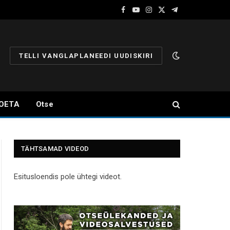
Facebook
YouTube
Instagram
X
Telegram
(Twitter)
TELLI VANGLAPLANEEDI UUDISKIRI
OETA
Otse
TÄHTSAMAD VIDEOD
Esitusloendis pole ühtegi videot.