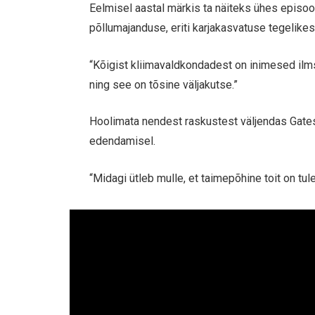
Eelmisel aastal märkis ta näiteks ühes episood
põllumajanduse, eriti karjakasvatuse tegelikes
“Kõigist kliimavaldkondadest on inimesed ilm
ning see on tõsine väljakutse.”
Hoolimata nendest raskustest väljendas Gates
edendamisel.
“Midagi ütleb mulle, et taimepõhine toit on tul