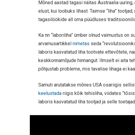
Mõned aastad tagasi näitas Austraalia uurin
elust, kui loobuks lihast. Taimse “liha” tootja
tagasilöökide all oma püüdluses traditsioonili
Ka nn “laboriliha” ümber olnud vaimustus on s
arvamusartikkel
nimetas
seda “revolutsioonik
laboris kasvatatud liha tootvate ettevõtete, 
keskkonnamõjude hinnangut. Ilmselt ei aita te
põhjustab probleme, mis tavalise lihaga ei ka
Samuti arutatakse mõnes USA osariigis sellist
keelustada
riigis kõik tehisliha, viidates “t
laboris kasvatatud liha tootjad ja selle toetaja