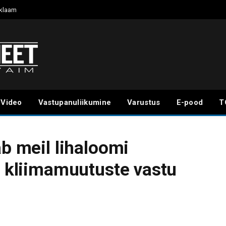
klaam
Video
Vastupanuliikumine
Varustus
E-pood
T
ab meil lihaloomi
t kliimamuutuste vastu