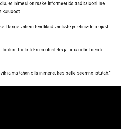
is, et inimesi on raske informeerida traditsioonilise
t kuludest.
selt kõige vähem teadlikud väetiste ja lehmade mõjust
 lootust tõelisteks muutusteks ja oma rollist nende
evik ja ma tahan olla inimene, kes selle seemne istutab.”