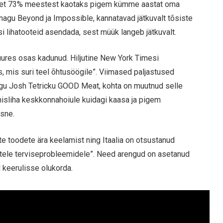
g, et 73% meestest kaotaks pigem kümme aastat oma
d, nagu Beyond ja Impossible, kannatavad jätkuvalt tõsiste
si lihatooteid asendada, sest müük langeb jätkuvalt.
uures osas kadunud. Hiljutine New York Timesi
s, mis suri teel õhtusöögile”. Viimased paljastused
nagu Josh Tetricku GOOD Meat, kohta on muutnud selle
hisliha keskkonnahoiule kuidagi kaasa ja pigem
asne.
e toodete ära keelamist ning Itaalia on otsustanud
õsistele terviseprobleemidele”. Need arengud on asetanud
d keerulisse olukorda.