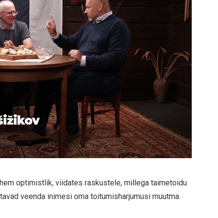
šižikov
ähem optimistlik, viidates raskustele, millega taimetoidu
üritavad veenda inimesi oma toitumisharjumusi muutma.