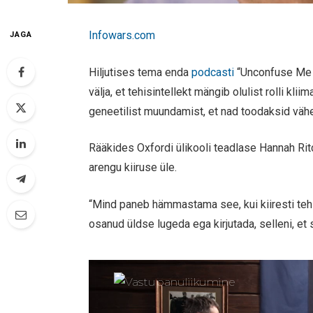
Infowars.com
JAGA
Hiljutises tema enda
podcasti
“Unconfuse Me 
välja, et tehisintellekt mängib olulist rolli 
geneetilist muundamist, et nad toodaksid vähe
Rääkides Oxfordi ülikooli teadlase Hannah Rit
arengu kiiruse üle.
“Mind paneb hämmastama see, kui kiiresti tehi
osanud üldse lugeda ega kirjutada, selleni, et