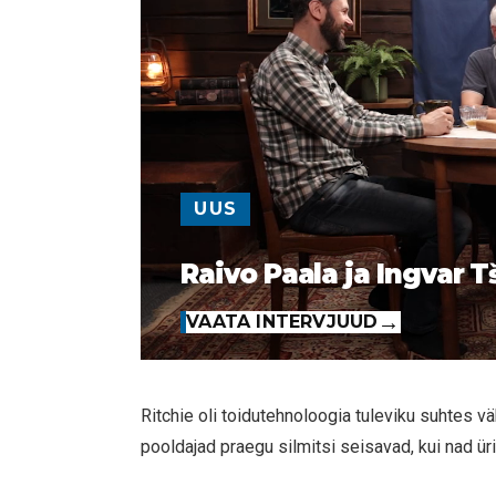
UUS
Raivo Paala ja Ingvar T
VAATA INTERVJUUD
Ritchie oli toidutehnoloogia tuleviku suhtes v
pooldajad praegu silmitsi seisavad, kui nad 