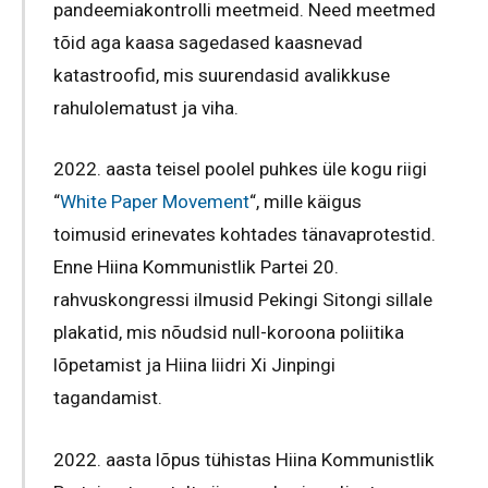
pandeemiakontrolli meetmeid. Need meetmed
tõid aga kaasa sagedased kaasnevad
katastroofid, mis suurendasid avalikkuse
rahulolematust ja viha.
2022. aasta teisel poolel puhkes üle kogu riigi
“
White Paper Movement
“, mille käigus
toimusid erinevates kohtades tänavaprotestid.
Enne Hiina Kommunistlik Partei 20.
rahvuskongressi ilmusid Pekingi Sitongi sillale
plakatid, mis nõudsid null-koroona poliitika
lõpetamist ja Hiina liidri Xi Jinpingi
tagandamist.
2022. aasta lõpus tühistas Hiina Kommunistlik