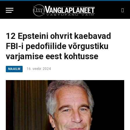
12 Epsteini ohvrit kaebavad
FBI-i pedofiilide võrgustiku
varjamise eest kohtusse
16. veebr. 2024
MAAILM