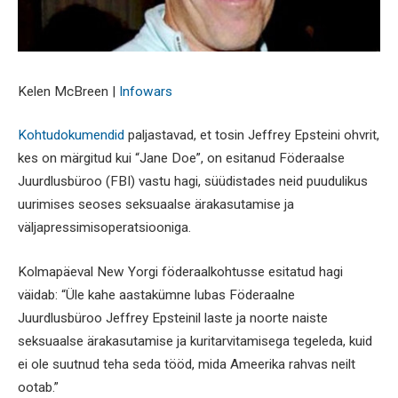
Kelen McBreen |
Infowars
Kohtudokumendid
paljastavad, et tosin Jeffrey Epsteini ohvrit,
kes on märgitud kui “Jane Doe”, on esitanud Föderaalse
Juurdlusbüroo (FBI) vastu hagi, süüdistades neid puudulikus
uurimises seoses seksuaalse ärakasutamise ja
väljapressimisoperatsiooniga.
Kolmapäeval New Yorgi föderaalkohtusse esitatud hagi
väidab: “Üle kahe aastakümne lubas Föderaalne
Juurdlusbüroo Jeffrey Epsteinil laste ja noorte naiste
seksuaalse ärakasutamise ja kuritarvitamisega tegeleda, kuid
ei ole suutnud teha seda tööd, mida Ameerika rahvas neilt
ootab.”