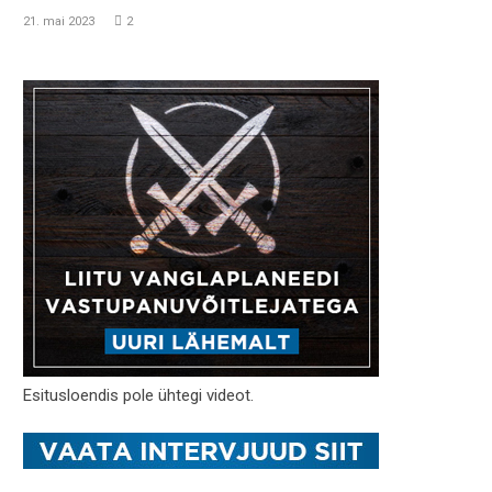
21. mai 2023
2
Esitusloendis pole ühtegi videot.