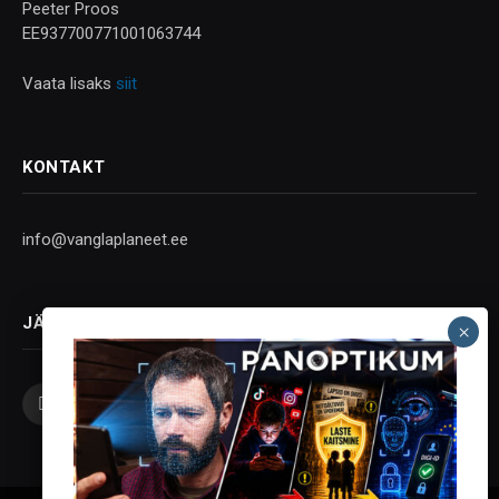
Peeter Proos
EE937700771001063744
Vaata lisaks
siit
KONTAKT
info@vanglaplaneet.ee
JÄLGI SOTSIAALMEEDIAS
Facebook
X
Instagram
YouTube
Telegram
(Twitter)