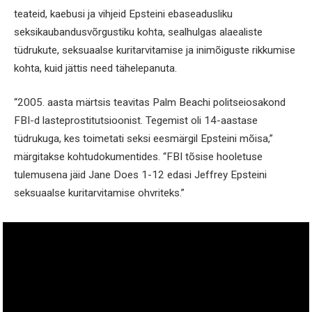
teateid, kaebusi ja vihjeid Epsteini ebaseadusliku
seksikaubandusvõrgustiku kohta, sealhulgas alaealiste
tüdrukute, seksuaalse kuritarvitamise ja inimõiguste rikkumise
kohta, kuid jättis need tähelepanuta.
“2005. aasta märtsis teavitas Palm Beachi politseiosakond
FBI-d lasteprostitutsioonist. Tegemist oli 14-aastase
tüdrukuga, kes toimetati seksi eesmärgil Epsteini mõisa,”
märgitakse kohtudokumentides. “FBI tõsise hooletuse
tulemusena jäid Jane Does 1-12 edasi Jeffrey Epsteini
seksuaalse kuritarvitamise ohvriteks.”