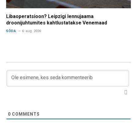
Libaoperatsioon? Leipzigi lennujaama
droonijuhtumites kahtlustatakse Venemaad
SÕDA
6. aug. 2026
0
COMMENTS