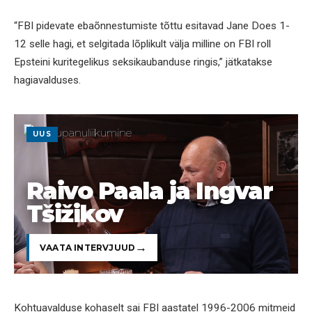
“FBI pidevate ebaõnnestumiste tõttu esitavad Jane Does 1-
12 selle hagi, et selgitada lõplikult välja milline on FBI roll
Epsteini kuritegelikus seksikaubanduse ringis,” jätkatakse
hagiavalduses.
UUS
Raivo Paala ja Ingvar
Tšižikov
VAATA INTERVJUUD
Kohtuavalduse kohaselt sai FBI aastatel 1996-2006 mitmeid