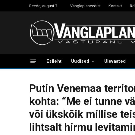
Reede, august 7
Vanglaplaneedist
Kontakt
Re
Esileht
Uudised
Ülevaated
Putin Venemaa territo
kohta: “Me ei tunne vä
või ükskõik millise te
lihtsalt hirmu levitami