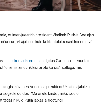
le, et intervjueerida president Vladimir Putinit. See ajas
õudnud, et ajakirjanikule kehtestataks sanktsioonid või
ressil
tuckercarlson.com
, selgitas Carlson, et tema kui
est “enamik ameeriklasi ei ole kursis” sellega, mis
e tungis, süvenes Venemaa president Ukraina ajalukku,
a segada, öeldes: “Ma ei ole kindel, miks see on
 tagasi,” kuid Putin jätkas ajalootundi.