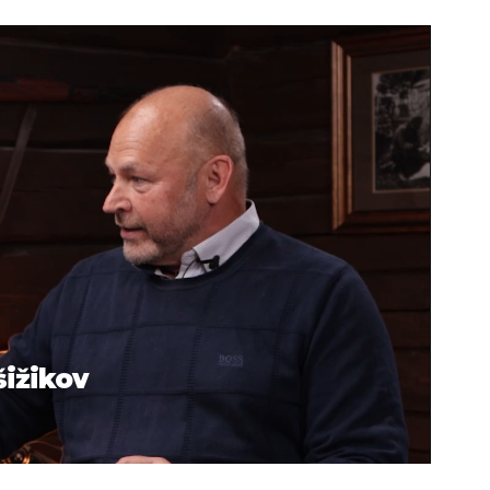
šižikov