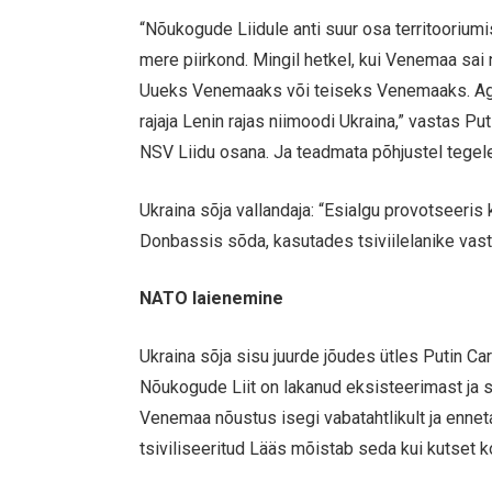
“Nõukogude Liidule anti suur osa territooriumi
mere piirkond. Mingil hetkel, kui Venemaa sa
Uueks Venemaaks või teiseks Venemaaks. Aga s
rajaja Lenin rajas niimoodi Ukraina,” vastas 
NSV Liidu osana. Ja teadmata põhjustel tegele
Ukraina sõja vallandaja: “Esialgu provotseeris 
Donbassis sõda, kasutades tsiviilelanike vastu
NATO laienemine
Ukraina sõja sisu juurde jõudes ütles Putin Ca
Nõukogude Liit on lakanud eksisteerimast ja s
Venemaa nõustus isegi vabatahtlikult ja enne
tsiviliseeritud Lääs mõistab seda kui kutset k