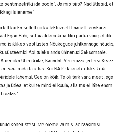
te sentimeetritki ida poole”. Ja mis siis? Nad ütlesid, et
 ikkagi laieneme.”
lt kui ka sellelt nn kollektiivselt Läänelt tervikuna.
l Egon Bahr, sotsiaaldemokraatliku partei suurpoliitik,
ma isiklikes vestlustes Nõukogude juhtkonnaga nõudis,
lekusüsteemid. Abi tuleks anda ühinenud Saksamaale,
 Ameerika Ühendriike, Kanadat, Venemaad ja teisi Kesk-
 on see, mida ta ütles. Kui NATO laieneb, oleks kõik
iiridele lähemal. See on kõik. Ta oli tark vana mees, aga
as ja ütles, et kui te mind ei kuula, siis ma ei lähe enam
 hoiatas.”
ldunud kõnelustest. Me oleme valmis läbirääkimisi