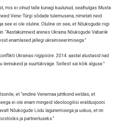
st, mis ei olnud talle kunagi kuulunud, sealhulgas Musta
i need Vene-Türgi sõdade tulemusena, nimetati neid
ee ei ole oluline. Oluline on see, et Nõukogude riigi
Putin. “Aastakümneid arenes Ukraina Nõukogude Vabariik
sid enamlased jällegi ukrainiseerimisega.”
konflikti Ukrainas riigipööre. 2014. aastal alustasid nad
 lennukeid ja suurtükiväge. Sellest sai kõik alguse.”
rlsonile, et “endine Venemaa juhtkond eeldas, et
eega ei ole enam mingeid ideoloogilisi eraldusjooni.
tavalt Nõukogude Liidu lagunemisega ja uskus, et nn
oostööks ja partnerluseks.”