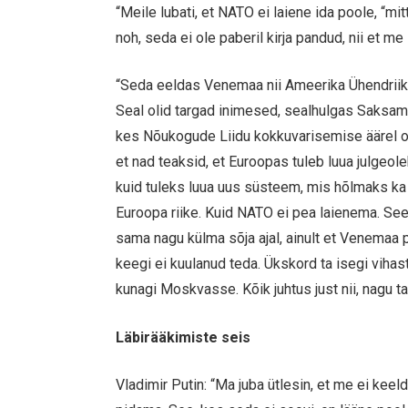
“Meile lubati, et NATO ei laiene ida poole, “mit
noh, seda ei ole paberil kirja pandud, nii et me
“Seda eeldas Venemaa nii Ameerika Ühendriikide
Seal olid targad inimesed, sealhulgas Saksamaa
kes Nõukogude Liidu kokkuvarisemise äärel o
et nad teaksid, et Euroopas tuleb luua julgeo
kuid tuleks luua uus süsteem, mis hõlmaks ka
Euroopa riike. Kuid NATO ei pea laienema. See
sama nagu külma sõja ajal, ainult et Venemaa p
keegi ei kuulanud teda. Ükskord ta isegi vihast
kunagi Moskvasse. Kõik juhtus just nii, nagu ta
Läbirääkimiste seis
Vladimir Putin: “Ma juba ütlesin, et me ei kee