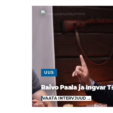
UUS
Raivo Paala ja Ingvar T
VAATA INTERVJUUD