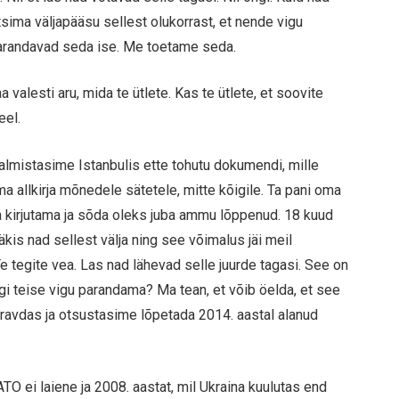
sima väljapääsu sellest olukorrast, et nende vigu
parandavad seda ise. Me toetame seda.
 valesti aru, mida te ütlete. Kas te ütlete, et soovite
eel.
almistasime Istanbulis ette tohutu dokumendi, mille
ma allkirja mõnedele sätetele, mitte kõigile. Ta pani oma
lla kirjutama ja sõda oleks juba ammu lõppenud. 18 kuud
ääkis nad sellest välja ning see võimalus jäi meil
Te tegite vea. Las nad lähevad selle juurde tagasi. See on
i teise vigu parandama? Ma tean, et võib öelda, et see
eravdas ja otsustasime lõpetada 2014. aastal alanud
NATO ei laiene ja 2008. aastat, mil Ukraina kuulutas end