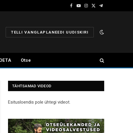
Facebook
YouTube
Instagram
X
Telegram
(Twitter)
TELLI VANGLAPLANEEDI UUDISKIRI
OETA
Otse
TÄHTSAMAD VIDEOD
Esitusloendis pole ühtegi videot.