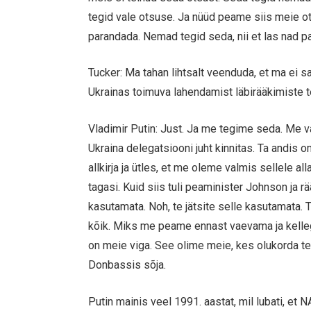
tegid vale otsuse. Ja nüüd peame siis meie ot
parandada. Nemad tegid seda, nii et las nad 
Tucker: Ma tahan lihtsalt veenduda, et ma ei saa
Ukrainas toimuva lahendamist läbirääkimiste t
Vladimir Putin: Just. Ja me tegime seda. Me v
Ukraina delegatsiooni juht kinnitas. Ta andis o
allkirja ja ütles, et me oleme valmis sellele a
tagasi. Kuid siis tuli peaminister Johnson ja r
kasutamata. Noh, te jätsite selle kasutamata. 
kõik. Miks me peame ennast vaevama ja kelleg
on meie viga. See olime meie, kes olukorda t
Donbassis sõja.
Putin mainis veel 1991. aastat, mil lubati, et 