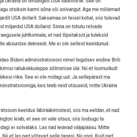
a Ukraina on ilmselgelt USA satelliitriik. See on
i, nagu otsiksin karmi sõna või solvangut. Aga me mõlemad
ardit USA dollarit. Saksamaa on teisel kohal, siis tulevad
d miljardid USA dollarid. Sinna on tohutu relvade
raegusele juhtkonnale, et nad lõpetaksid ja tuleksid
elle absurdse dekreedi. Me ei ole sellest keeldunud.
kuidas Bideni administratsiooni nimel tegutsev endine Briti
äkimisi rahukokkuleppe sõlmimise üle. Nii et loomulikult
 väikesi riike. See ei ole midagi uut. Ja sellepärast ma
ministratsiooniga, kes teeb neid otsuseid, mitte Ukraina
ratsioon keeldus läbirääkimistest, siis ma eeldan, et nad
gton leiab, et see on vale otsus, siis loobugu ta
dagi ei solvataks. Las nad leiavad väljapääsu. Mitte
Nii et las nad võtavad selle tagasi. Nii ongi. Kuid nad