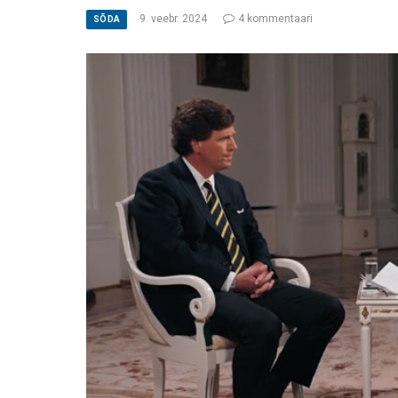
9. veebr. 2024
4 kommentaari
SÕDA