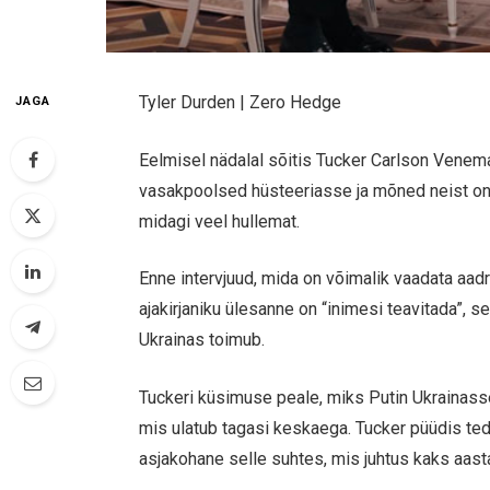
Tyler Durden | Zero Hedge
JAGA
Eelmisel nädalal sõitis Tucker Carlson Venemaa
vasakpoolsed hüsteeriasse ja mõned neist on n
midagi veel hullemat.
Enne intervjuud, mida on võimalik vaadata aad
ajakirjaniku ülesanne on “inimesi teavitada”, s
Ukrainas toimub.
Tuckeri küsimuse peale, miks Putin Ukrainass
mis ulatub tagasi keskaega. Tucker püüdis ted
asjakohane selle suhtes, mis juhtus kaks aastat