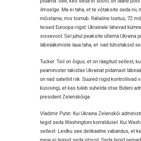
pidama. See, kes seda ei soovi, on lääne pool j
ilmselge. Ma ei taha, et te võtaksite seda ni
mõistame, mis toimub. Rahaline toetus, 72 milj
teised Euroopa riigid. Ukrainale lähevad kümne
sissevool. Sel juhul peaksite ütlema Ukraina p
läbirääkimiste laua taha, et nad tühistaksid s
Tucker: Teil on õigus, et on räägitud sellest, 
peaminister takistas Ukrainat pidamast läbirä
on nad satelliit riik. Suured riigid kontrollivad
küsisingi, et kas tuleb suhelda otse Bideni ad
president Zelenskõiga.
Vladimir Putin: Kui Ukraina Zelenskõi administ
tegid seda Washingtoni korraldusel. Kui Washin
sellest. Leidku see delikaatne vabandus, et ke
meie ei teinud seda otsust. Seda tegid nemad. 