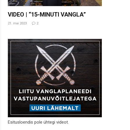
VIDEO | “15-MINUTI VANGLA”
21. mai 2023
2
Esitusloendis pole ühtegi videot.