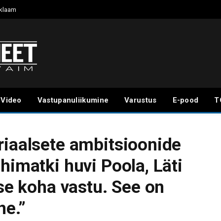
klaam
Video
Vastupanuliikumine
Varustus
E-pood
T
riaalsete ambitsioonide
himatki huvi Poola, Läti
ise koha vastu. See on
ne.”