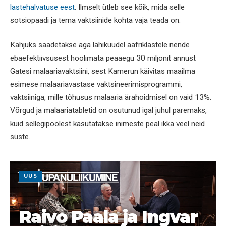
lastehalvatuse eest
. Ilmselt ütleb see kõik, mida selle
sotsiopaadi ja tema vaktsiinide kohta vaja teada on.
Kahjuks saadetakse aga lähikuudel aafriklastele nende
ebaefektiivsusest hoolimata peaaegu 30 miljonit annust
Gatesi malaariavaktsiini, sest Kamerun käivitas maailma
esimese malaariavastase vaktsineerimisprogrammi,
vaktsiiniga, mille tõhusus malaaria ärahoidmisel on vaid 13%.
Võrgud ja malaariatabletid on osutunud igal juhul paremaks,
kuid sellegipoolest kasutatakse inimeste peal ikka veel neid
süste.
UUS
Raivo Paala ja Ingvar