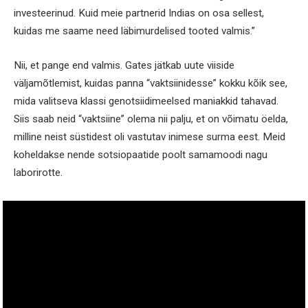
investeerinud. Kuid meie partnerid Indias on osa sellest,
kuidas me saame need läbimurdelised tooted valmis.”
Nii, et pange end valmis. Gates jätkab uute viiside
väljamõtlemist, kuidas panna “vaktsiinidesse” kokku kõik see,
mida valitseva klassi genotsiidimeelsed maniakkid tahavad.
Siis saab neid “vaktsiine” olema nii palju, et on võimatu öelda,
milline neist süstidest oli vastutav inimese surma eest. Meid
koheldakse nende sotsiopaatide poolt samamoodi nagu
laborirotte.