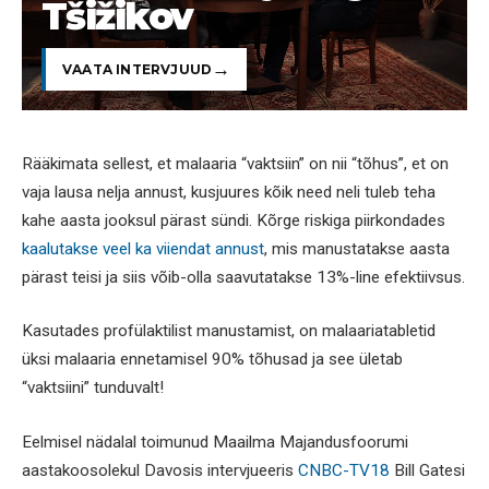
Tšižikov
VAATA INTERVJUUD
Rääkimata sellest, et malaaria “vaktsiin” on nii “tõhus”, et on
vaja lausa nelja annust, kusjuures kõik need neli tuleb teha
kahe aasta jooksul pärast sündi. Kõrge riskiga piirkondades
kaalutakse veel ka viiendat annust
, mis manustatakse aasta
pärast teisi ja siis võib-olla saavutatakse 13%-line efektiivsus.
Kasutades profülaktilist manustamist, on malaariatabletid
üksi malaaria ennetamisel 90% tõhusad ja see ületab
“vaktsiini” tunduvalt!
Eelmisel nädalal toimunud Maailma Majandusfoorumi
aastakoosolekul Davosis intervjueeris
CNBC-TV18
Bill Gatesi