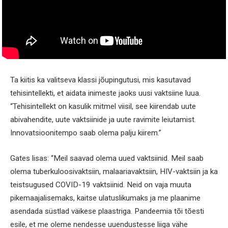
Ta kiitis ka valitseva klassi jõupingutusi, mis kasutavad
tehisintellekti, et aidata inimeste jaoks uusi vaktsiine luua.
“Tehisintellekt on kasulik mitmel viisil, see kiirendab uute
abivahendite, uute vaktsiinide ja uute ravimite leiutamist.
Innovatsioonitempo saab olema palju kiirem.”
Gates lisas: “Meil saavad olema uued vaktsiinid. Meil saab
olema tuberkuloosivaktsiin, malaariavaktsiin, HIV-vaktsiin ja ka
teistsugused COVID-19 vaktsiinid. Neid on vaja muuta
pikemaajalisemaks, kaitse ulatuslikumaks ja me plaanime
asendada süstlad väikese plaastriga. Pandeemia tõi tõesti
esile, et me oleme nendesse uuendustesse liiga vähe