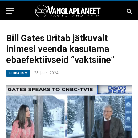
Bill Gates üritab jätkuvalt
inimesi veenda kasutama
ebaefektiivseid “vaktsiine”
25. jaan. 2024
GLOBALISM