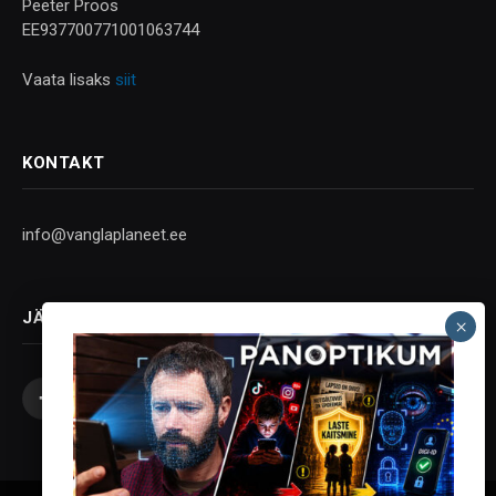
Peeter Proos
EE937700771001063744
Vaata lisaks
siit
KONTAKT
info@vanglaplaneet.ee
JÄLGI SOTSIAALMEEDIAS
Facebook
X
Instagram
YouTube
Telegram
(Twitter)