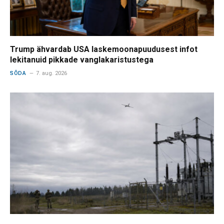
Trump ähvardab USA laskemoonapuudusest infot
lekitanuid pikkade vanglakaristustega
SÕDA
7. aug. 2026