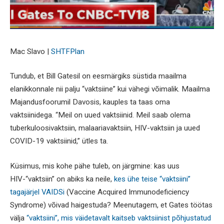
Mac Slavo |
SHTFPlan
Tundub, et Bill Gatesil on eesmärgiks süstida maailma
elanikkonnale nii palju “vaktsiine” kui vähegi võimalik. Maailma
Majandusfoorumil Davosis, kauples ta taas oma
vaktsiinidega. “Meil on uued vaktsiinid. Meil saab olema
tuberkuloosivaktsiin, malaariavaktsiin, HIV-vaktsiin ja uued
COVID-19 vaktsiinid,” ütles ta.
Küsimus, mis kohe pähe tuleb, on järgmine: kas uus
HIV-“vaktsiin” on abiks ka neile,
kes ühe teise “vaktsiini”
tagajärjel VAIDSi
(Vaccine Acquired Immunodeficiency
Syndrome) võivad haigestuda? Meenutagem, et Gates töötas
välja
“vaktsiini”, mis väidetavalt kaitseb vaktsiinist põhjustatud