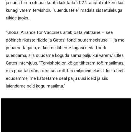
ja uuris tema otsuse kohta kulutada 2024. aastal rohkem kui
kunagi varem tervishoiu “uuendustele” madala sissetulekuga
riikide jaoks.
“Global Alliance for Vaccines aitab osta vaktsiine – see
põhineb rikaste riikide ja Gatesi fondi suuremeelsusel – ja me
püüame tagada, et kui me läheme tagasi seda fondi
uuendama, siis suudame koguda sama palju kui varem,” ütles
Gates intervjuus. “Tervishoid on kõige tähtsam töö maailmas,
mis päästab sõna otseses mõttes miljoneid elusid. India teeb
edusamme, me katsetame seal palju uusi ideid ja siis
laiendame neid kogu maailma.”