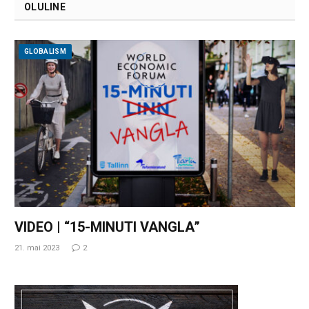
OLULINE
GLOBALISM
VIDEO | “15-MINUTI VANGLA”
21. mai 2023
2