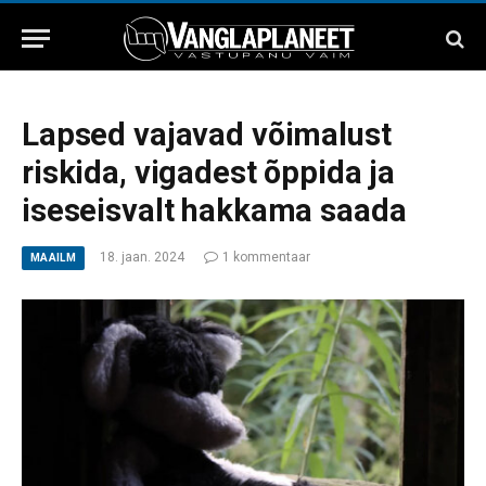
Lapsed vajavad võimalust
riskida, vigadest õppida ja
iseseisvalt hakkama saada
18. jaan. 2024
1 kommentaar
MAAILM