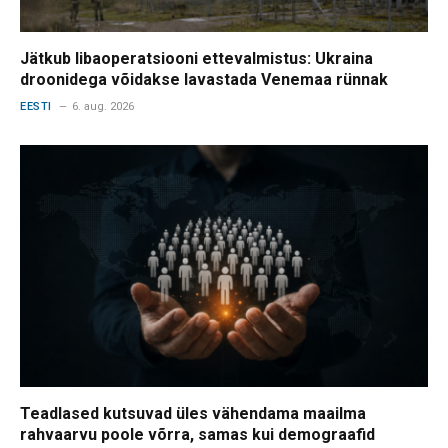
Jätkub libaoperatsiooni ettevalmistus: Ukraina
droonidega võidakse lavastada Venemaa rünnak
EESTI
6. aug. 2026
Teadlased kutsuvad üles vähendama maailma
rahvaarvu poole võrra, samas kui demograafid