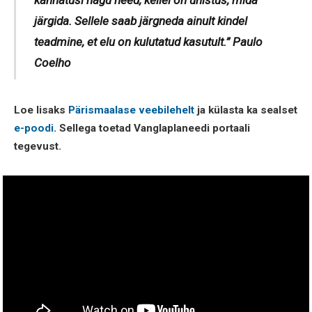
kannatusi nagu need, kellel on unistus, mida
järgida. Sellele saab järgneda ainult kindel
teadmine, et elu on kulutatud kasutult.” Paulo
Coelho
Loe lisaks
Pärismaalase veebilehelt
ja külasta ka sealset
e-poodi
. Sellega toetad Vanglaplaneedi portaali
tegevust.