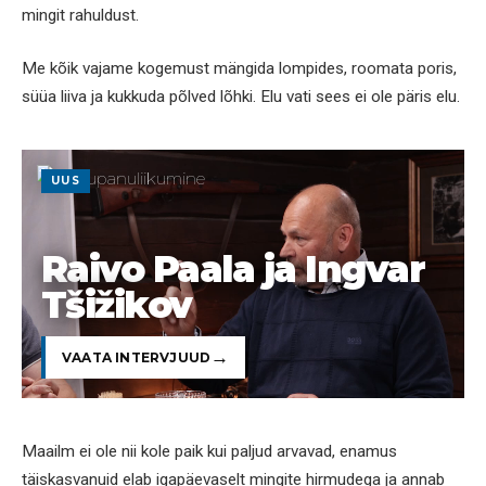
mingit rahuldust.
Me kõik vajame kogemust mängida lompides, roomata poris,
süüa liiva ja kukkuda põlved lõhki. Elu vati sees ei ole päris elu.
UUS
Raivo Paala ja Ingvar
Tšižikov
VAATA INTERVJUUD
Maailm ei ole nii kole paik kui paljud arvavad, enamus
täiskasvanuid elab igapäevaselt mingite hirmudega ja annab