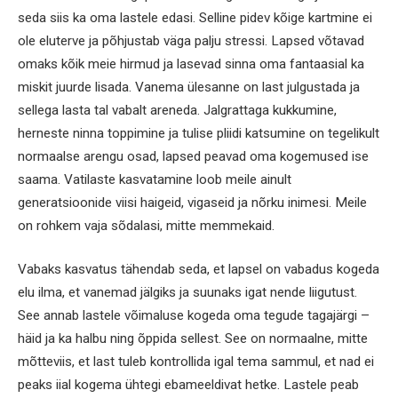
seda siis ka oma lastele edasi. Selline pidev kõige kartmine ei
ole eluterve ja põhjustab väga palju stressi. Lapsed võtavad
omaks kõik meie hirmud ja lasevad sinna oma fantaasial ka
miskit juurde lisada. Vanema ülesanne on last julgustada ja
sellega lasta tal vabalt areneda. Jalgrattaga kukkumine,
herneste ninna toppimine ja tulise pliidi katsumine on tegelikult
normaalse arengu osad, lapsed peavad oma kogemused ise
saama. Vatilaste kasvatamine loob meile ainult
generatsioonide viisi haigeid, vigaseid ja nõrku inimesi. Meile
on rohkem vaja sõdalasi, mitte memmekaid.
Vabaks kasvatus tähendab seda, et lapsel on vabadus kogeda
elu ilma, et vanemad jälgiks ja suunaks igat nende liigutust.
See annab lastele võimaluse kogeda oma tegude tagajärgi –
häid ja ka halbu ning õppida sellest. See on normaalne, mitte
mõtteviis, et last tuleb kontrollida igal tema sammul, et nad ei
peaks iial kogema ühtegi ebameeldivat hetke. Lastele peab