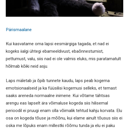
Pärismaalane
Kui kasvatame oma lapsi eesmärgiga tagada, et nad ei
kogeks iialgi ühtegi ebameeldivust, ebaõnnestumist,
pettumust, valu, siis nad ei ole valmis eluks, mis paratamatult
hõlmab kõiki neid asju.
Laps mäletab ja õpib tunnete kaudu, laps peab kogema
emotsionaalseid ja ka füüsilisi kogemusi selleks, et temast
saaks areneda normaalne inimene. Kui võtame tähtsas
arengu eas lapselt ära võimaluse kogeda siis hilisemal
perioodil ei pruugi enam olla võimalik tehtud kahju korvata. Elu
osa on kogeda tõuse ja mõõnu, kui elame ainult tõusus siis ei
oska me lõpuks enam millestki rõõmu tunda ja elu ei paku