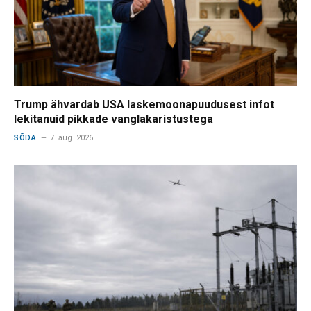
Trump ähvardab USA laskemoonapuudusest infot
lekitanuid pikkade vanglakaristustega
SÕDA
7. aug. 2026