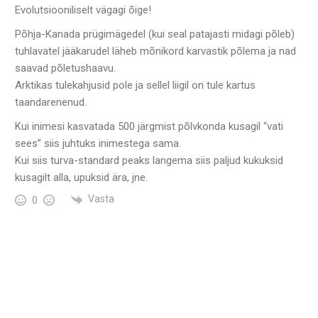
Evolutsiooniliselt vägagi õige!
Põhja-Kanada prügimägedel (kui seal patajasti midagi põleb)
tuhlavatel jääkarudel läheb mõnikord karvastik põlema ja nad
saavad põletushaavu.
Arktikas tulekahjusid pole ja sellel liigil on tule kartus
taandarenenud.
Kui inimesi kasvatada 500 järgmist põlvkonda kusagil “vati
sees” siis juhtuks inimestega sama.
Kui siis turva-standard peaks langema siis paljud kukuksid
kusagilt alla, upuksid ära, jne.
Vasta
0