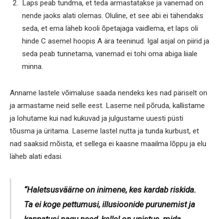
Laps peab tundma, et teda armastatakse ja vanemad on
nende jaoks alati olemas. Oluline, et see abi ei tähendaks
seda, et ema läheb kooli õpetajaga vaidlema, et laps oli
hinde C asemel hoopis A ära teeninud. Igal asjal on piirid ja
seda peab tunnetama, vanemad ei tohi oma abiga liiale
minna.
Anname lastele võimaluse saada nendeks kes nad päriselt on
ja armastame neid selle eest. Laseme neil põruda, kallistame
ja lohutame kui nad kukuvad ja julgustame uuesti püsti
tõusma ja üritama. Laseme lastel nutta ja tunda kurbust, et
nad saaksid mõista, et sellega ei kaasne maailma lõppu ja elu
läheb alati edasi.
“Haletsusväärne on inimene, kes kardab riskida.
Ta ei koge pettumusi, illusioonide purunemist ja