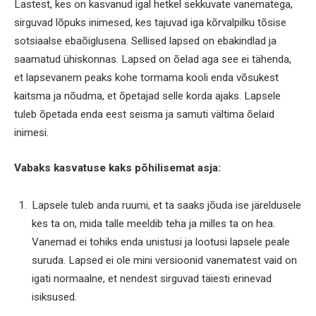
Lastest, kes on kasvanud igal hetkel sekkuvate vanematega,
sirguvad lõpuks inimesed, kes tajuvad iga kõrvalpilku tõsise
sotsiaalse ebaõiglusena. Sellised lapsed on ebakindlad ja
saamatud ühiskonnas. Lapsed on õelad aga see ei tähenda,
et lapsevanem peaks kohe tormama kooli enda võsukest
kaitsma ja nõudma, et õpetajad selle korda ajaks. Lapsele
tuleb õpetada enda eest seisma ja samuti vältima õelaid
inimesi.
Vabaks kasvatuse kaks põhilisemat asja:
Lapsele tuleb anda ruumi, et ta saaks jõuda ise järeldusele
kes ta on, mida talle meeldib teha ja milles ta on hea.
Vanemad ei tohiks enda unistusi ja lootusi lapsele peale
suruda. Lapsed ei ole mini versioonid vanematest vaid on
igati normaalne, et nendest sirguvad täiesti erinevad
isiksused.