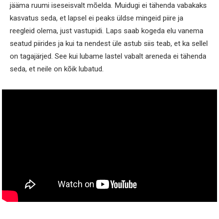
jääma ruumi iseseisvalt mõelda. Muidugi ei tähenda vabakaks
kasvatus seda, et lapsel ei peaks üldse mingeid piire ja
reegleid olema, just vastupidi. Laps saab kogeda elu vanema
seatud piirides ja kui ta nendest üle astub siis teab, et ka sellel
on tagajärjed. See kui lubame lastel vabalt areneda ei tähenda
seda, et neile on kõik lubatud.