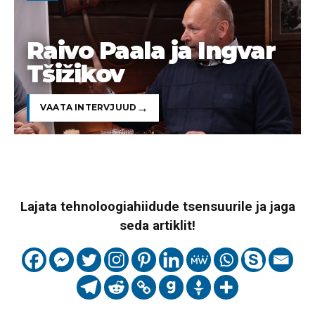
Raivo Paala ja Ingvar
Tšižikov
VAATA INTERVJUUD
Lajata tehnoloogiahiidude tsensuurile ja jaga
seda artiklit!