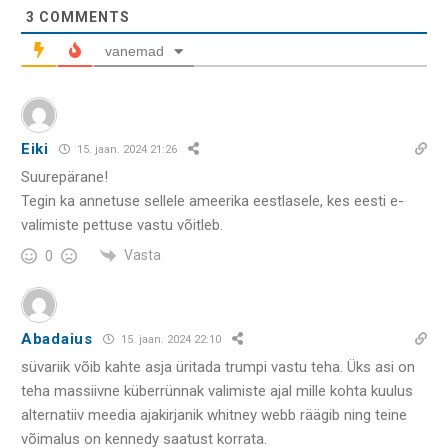
3
COMMENTS
vanemad
Eiki
15. jaan. 2024 21:26
Suurepärane!
Tegin ka annetuse sellele ameerika eestlasele, kes eesti e-
valimiste pettuse vastu võitleb.
Vasta
0
Abadaius
15. jaan. 2024 22:10
süvariik võib kahte asja üritada trumpi vastu teha. Üks asi on
teha massiivne küberrünnak valimiste ajal mille kohta kuulus
alternatiiv meedia ajakirjanik whitney webb räägib ning teine
võimalus on kennedy saatust korrata.