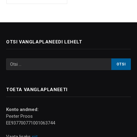
OTSI VANGLAPLANEEDI LEHELT
TOETA VANGLAPLANEETI
Konto andmed:
Peeter Proos
EE937700771001063744
Vaata lisaks
siit