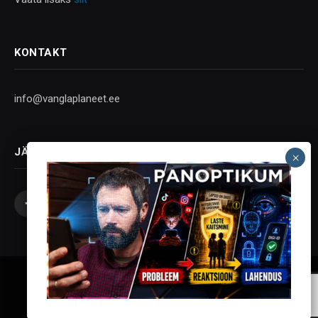
KONTAKT
info@vanglaplaneet.ee
JÄLGI SOTSIAALMEEDIAS
Facebook
X
Instagram
YouTube
Telegram
(Twitter)
Vanglaplaneet - Vastupanu Vaim