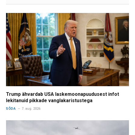
Trump ähvardab USA laskemoonapuudusest infot
lekitanuid pikkade vanglakaristustega
SÕDA
7. aug. 2026