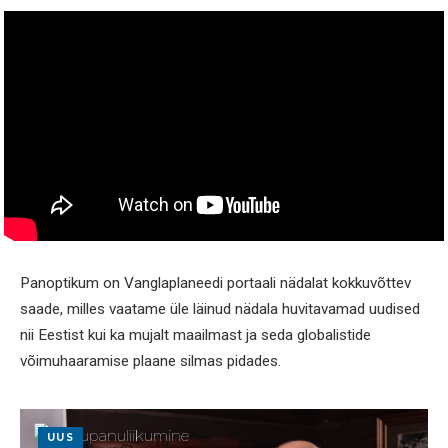
Panoptikum on Vanglaplaneedi portaali nädalat kokkuvõttev
saade, milles vaatame üle läinud nädala huvitavamad uudised
nii Eestist kui ka mujalt maailmast ja seda globalistide
võimuhaaramise plaane silmas pidades.
UUS