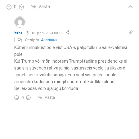
Vasta
0
Eiki
16. jaan. 2024 00:13
Reply to
Abadaius
Küberrünnakust pole vist USA-s palju tolku. Seal e-valimisi
pole.
Kui Trump või mõni noorem Trumpi taoline presidendiks ei
saa siis süveneb rahva ja riigi vastasseis veelgi ja ükskord
tipneb see revolutsiooniga. Ega seal vist polegi peale
ameerika kodusõda mingit suuremat konflikti olnud.
Selles-osas võib ajalugu korduda.
Vasta
0