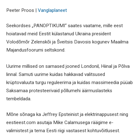
Peeter Proos |
Vanglaplaneet
Seekordses „PANOPTIKUMI“ saates vaatame, mille eest
hoiatavad meid Eestit külastanud Ukraina president
Volodõmõr Zelenskõi ja Šveitsis Davosis kogunev Maailma
Majandusfoorumi seltskond.
Uurime millised on sarnased jooned Londonil, Hiinal ja Põlva
linnal. Samuti uurime kuidas hakkavad valitsused
krüptovaluuta turgu reguleerima ja kuidas massimeedia püüab
Saksamaa protesteerivaid põllumehi äärmuslasteks
tembeldada.
Mõne sõnaga ka Jeffrey Epsteinist ja elektrinappusest ning
eestieest.com asutaja Mike Calamusega räägime e-
valimistest ja tema Eesti riigi vastasest kohtuvõitlusest.