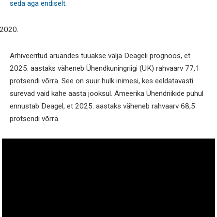
seda aga endiselt
.
Arhiveeritud aruandes tuuakse välja Deageli prognoos, et
2025. aastaks väheneb Ühendkuningriigi (UK) rahvaarv 77,1
protsendi võrra. See on suur hulk inimesi, kes eeldatavasti
surevad vaid kahe aasta jooksul. Ameerika Ühendriikide puhul
ennustab Deagel, et 2025. aastaks väheneb rahvaarv 68,5
protsendi võrra.