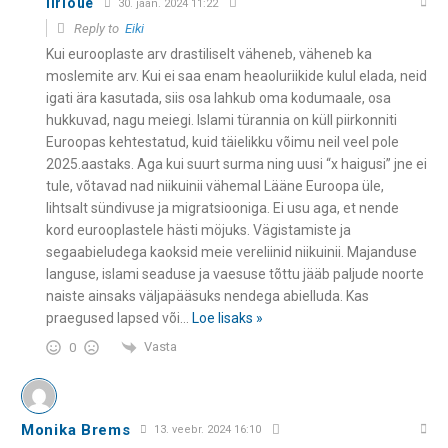
Iiriõue
30. jaan. 2024 11:22
Reply to
Eiki
Kui eurooplaste arv drastiliselt väheneb, väheneb ka
moslemite arv. Kui ei saa enam heaoluriikide kulul elada, neid
igati ära kasutada, siis osa lahkub oma kodumaale, osa
hukkuvad, nagu meiegi. Islami türannia on küll piirkonniti
Euroopas kehtestatud, kuid täielikku võimu neil veel pole
2025.aastaks. Aga kui suurt surma ning uusi “x haigusi” jne ei
tule, võtavad nad niikuinii vähemal Lääne Euroopa üle,
lihtsalt sündivuse ja migratsiooniga. Ei usu aga, et nende
kord eurooplastele hästi möjuks. Vägistamiste ja
segaabieludega kaoksid meie vereliinid niikuinii. Majanduse
languse, islami seaduse ja vaesuse tõttu jääb paljude noorte
naiste ainsaks väljapääsuks nendega abielluda. Kas
praegused lapsed või
…
Loe lisaks »
Vasta
0
Monika Brems
13. veebr. 2024 16:10