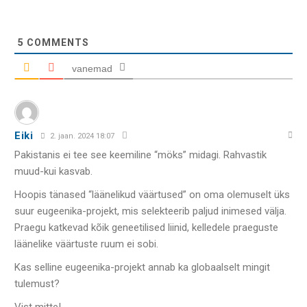
5
COMMENTS
vanemad
Eiki
2. jaan. 2024 18:07
Pakistanis ei tee see keemiline “möks” midagi. Rahvastik
muud-kui kasvab.
Hoopis tänased “läänelikud väärtused” on oma olemuselt üks
suur eugeenika-projekt, mis selekteerib paljud inimesed välja.
Praegu katkevad kõik geneetilised liinid, kelledele praeguste
läänelike väärtuste ruum ei sobi.
Kas selline eugeenika-projekt annab ka globaalselt mingit
tulemust?