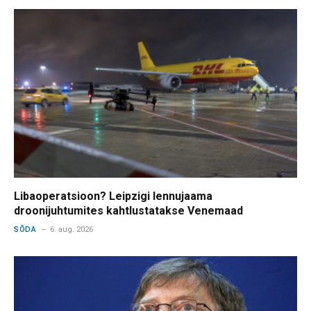
Libaoperatsioon? Leipzigi lennujaama
droonijuhtumites kahtlustatakse Venemaad
SÕDA
6. aug. 2026