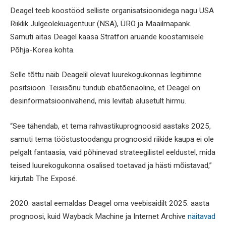
Deagel teeb koostööd selliste organisatsioonidega nagu USA
Riiklik Julgeolekuagentuur (NSA), ÜRO ja Maailmapank.
Samuti aitas Deagel kaasa Stratfori aruande koostamisele
Põhja-Korea kohta.
Selle tõttu näib Deagelil olevat luurekogukonnas legitiimne
positsioon. Teisisõnu tundub ebatõenäoline, et Deagel on
desinformatsioonivahend, mis levitab alusetult hirmu.
“See tähendab, et tema rahvastikuprognoosid aastaks 2025,
samuti tema tööstustoodangu prognoosid riikide kaupa ei ole
pelgalt fantaasia, vaid põhinevad strateegilistel eeldustel, mida
teised luurekogukonna osalised toetavad ja hästi mõistavad,”
kirjutab The Exposé.
2020. aastal eemaldas Deagel oma veebisaidilt 2025. aasta
prognoosi, kuid Wayback Machine ja Internet Archive
näitavad