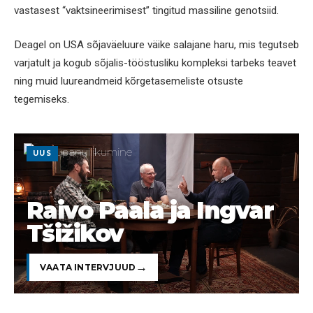
vastasest “vaktsineerimisest” tingitud massiline genotsiid.
Deagel on USA sõjaväeluure väike salajane haru, mis tegutseb
varjatult ja kogub sõjalis-tööstusliku kompleksi tarbeks teavet
ning muid luureandmeid kõrgetasemeliste otsuste
tegemiseks.
UUS
Raivo Paala ja Ingvar
Tšižikov
VAATA INTERVJUUD