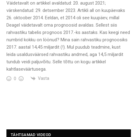
Väidetavalt on artikkel a
valdatud: 20. august 2021;
värskendatud: 29. detsember 2023. Artikli all on kuupäevaks
26. oktoober 2014. Eeldan, et 2014 oli see kuupäev, millal
Deagel väidetavalt oma prognoosid avaldas. Sellest siis
rahvastiku tabelis prognoos 2017.-ks aastaks. Kas keegi need
numbrid kokku on löönud? Mina sain rahvastiku prognoosiks
2017. aastal 14,45 miljardit (!). Mul puudub teadmine, kust
leida usaldusväärsed rahvastiku andmed, aga 14,5 miljardit
tundub veidi paljuvõitu. Selle tõttu on kogu artikkel
kahtlaseväärtusega.
Vasta
0
TÄHTSAMAD VIDEOD