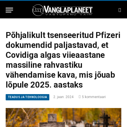
Põhjalikult tsenseeritud Pfizeri
dokumendid paljastavad, et
Covidiga algas viieaastane
massiline rahvastiku
vähendamise kava, mis jõuab
lõpule 2025. aastaks
2. jaan. 2024
5 kommentaari
TEADUS JA TEHNOLOOGIA