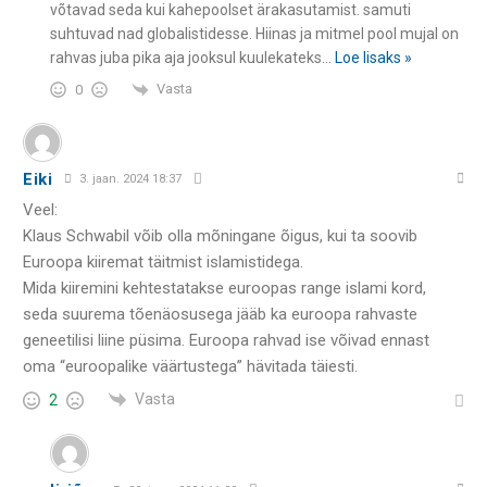
võtavad seda kui kahepoolset ärakasutamist. samuti
suhtuvad nad globalistidesse. Hiinas ja mitmel pool mujal on
rahvas juba pika aja jooksul kuulekateks
…
Loe lisaks »
Vasta
0
Eiki
3. jaan. 2024 18:37
Veel:
Klaus Schwabil võib olla mõningane õigus, kui ta soovib
Euroopa kiiremat täitmist islamistidega.
Mida kiiremini kehtestatakse euroopas range islami kord,
seda suurema tõenäosusega jääb ka euroopa rahvaste
geneetilisi liine püsima. Euroopa rahvad ise võivad ennast
oma “euroopalike väärtustega” hävitada täiesti.
Vasta
2