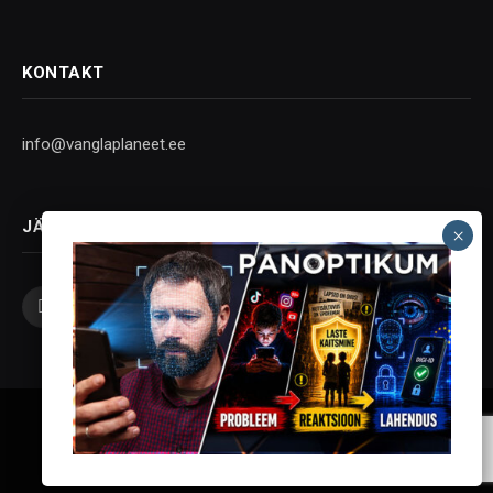
KONTAKT
info@vanglaplaneet.ee
JÄLGI SOTSIAALMEEDIAS
Facebook
X
Instagram
YouTube
Telegram
(Twitter)
Vanglaplaneet - Vastupanu Vaim