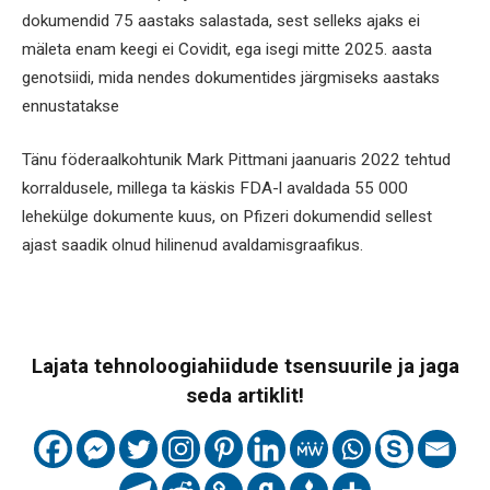
dokumendid 75 aastaks salastada, sest selleks ajaks ei
mäleta enam keegi ei Covidit, ega isegi mitte 2025. aasta
genotsiidi, mida nendes dokumentides järgmiseks aastaks
ennustatakse
Tänu föderaalkohtunik Mark Pittmani jaanuaris 2022 tehtud
korraldusele, millega ta käskis FDA-l avaldada 55 000
lehekülge dokumente kuus, on Pfizeri dokumendid sellest
ajast saadik olnud hilinenud avaldamisgraafikus.
Lajata tehnoloogiahiidude tsensuurile ja jaga
seda artiklit!