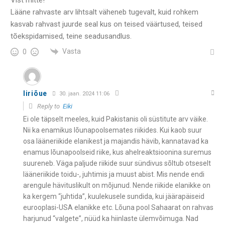
Vist mitte!
Lääne rahvaste arv lihtsalt väheneb tugevalt, kuid rohkem
kasvab rahvast juurde seal kus on teised väärtused, teised
tõekspidamised, teine seadusandlus.
Vasta
0
Iiriõue
30. jaan. 2024 11:06
Reply to
Eiki
Ei ole täpselt meeles, kuid Pakistanis oli süstitute arv väike.
Nii ka enamikus lõunapoolsemates riikides. Kui kaob suur
osa lääneriikide elanikest ja majandis hävib, kannatavad ka
enamus lõunapoolseid riike, kus ahelreaktsioonina suremus
suureneb. Väga paljude riikide suur sündivus sõltub otseselt
lääneriikide toidu-, juhtimis ja muust abist. Mis nende endi
arengule hävituslikult on mõjunud. Nende riikide elanikke on
ka kergem “juhtida”, kuulekusele sundida, kui jäärapäiseid
eurooplasi-USA elanikke etc. Lõuna pool Sahaarat on rahvas
harjunud “valgete”, nüüd ka hiinlaste ülemvõimuga. Nad