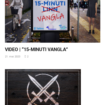
VIDEO | “15-MINUTI VANGLA”
21. mai 2023
2