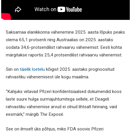
Saksamaa elanikkonna vähenemine 2025. aasta lõpuks peaks
olema 65,1 protsenti ning Austraalias on 2025. aastaks
oodata 34,6-protsendilist rahvaarvu vähenemist. Eesti kohta
märgitakse raportis 25,4 protsendilist rahvaarvu vähenemist.
Siin on
täielik loetelu
kõigist 2025. aastaks prognoositud
rahvastiku vähenemisest üle kogu maailma.
“Kahjuks viitavad Pfizeri konfidentsiaalsed dokumendid koos
laste suure hulga surmajuhtumitega sellele, et Deageli
rahvastiku vähenemise arvud ei olnud lihtsalt hinnang, vaid
eesmärk,” märgib The Exposé.
See on ilmselt üks põhjus, miks FDA soovis Pfizeri