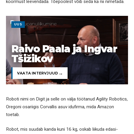
koormust leevendada. Tõepoolest võib seda ka nii nimetada.
UUS
Raivo Paala ja Ingvar
Tšižikov
VAATA INTERVJUUD
Roboti nimi on Digit ja selle on välja töötanud Agility Robotics,
Oregoni osariigis Corvallis asuv idufirma, mida Amazon
toetab.
Robot, mis suudab kanda kuni 16 kg, oskab liikuda edasi-