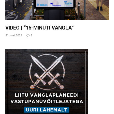
VIDEO | “15-MINUTI VANGLA”
21. mai 2023
2