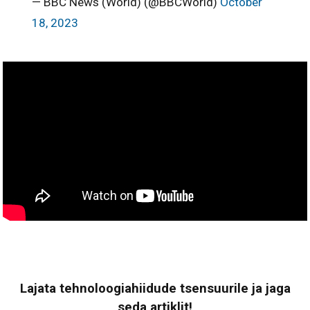
— BBC News (World) (@BBCWorld)
October
18, 2023
Lajata tehnoloogiahiidude tsensuurile ja jaga
seda artiklit!