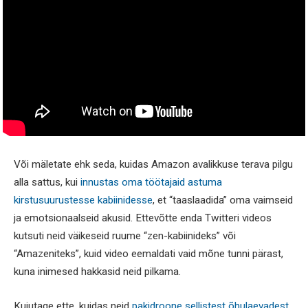
Või mäletate ehk seda, kuidas Amazon avalikkuse terava pilgu
alla sattus, kui
innustas oma töötajaid astuma
kirstusuurustesse kabiinidesse
, et “taaslaadida” oma vaimseid
ja emotsionaalseid akusid. Ettevõtte enda Twitteri videos
kutsuti neid väikeseid ruume “zen-kabiinideks” või
“Amazeniteks”, kuid video eemaldati vaid mõne tunni pärast,
kuna inimesed hakkasid neid pilkama.
Kujutage ette, kuidas neid
pakidroone sellistest õhulaevadest