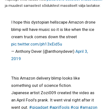
ja muudest sarnastest sõidukitest massiliselt välja lastakse:
I hope this dystopian hellscape Amazon drone
blimp will have music so it is like when the ice
cream truck comes down the street
pic.twitter.com/ph13xEid5u
— Anthony Dever (@anthonydever)
April 3,
2019
This Amazon delivery blimp looks like
something out of science fiction.
Japanese artist Zozi009 created the video as
an April Fool's prank. It went viral right after it
went out.
#gigadget
#aprilfools
#cgi
#amazon