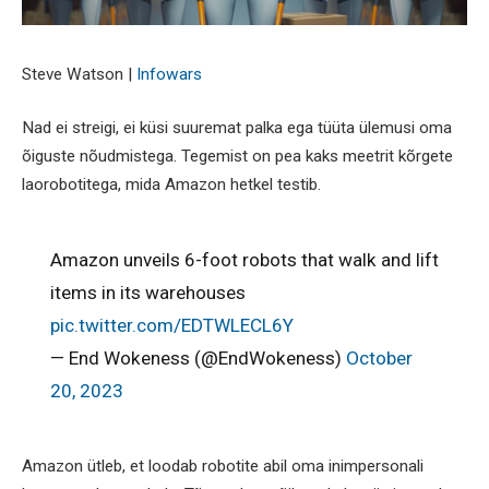
Steve Watson |
Infowars
Nad ei streigi, ei küsi suuremat palka ega tüüta ülemusi oma
õiguste nõudmistega. Tegemist on pea kaks meetrit kõrgete
laorobotitega, mida Amazon hetkel testib.
Amazon unveils 6-foot robots that walk and lift
items in its warehouses
pic.twitter.com/EDTWLECL6Y
— End Wokeness (@EndWokeness)
October
20, 2023
Amazon ütleb, et loodab robotite abil oma inimpersonali