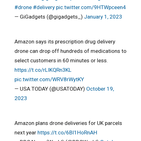
#drone
#delivery
pic.twitter.com/9HTWpceen4
— GiGadgets (@gigadgets_)
January 1, 2023
Amazon says its prescription drug delivery
drone can drop off hundreds of medications to
select customers in 60 minutes or less.
https://t.co/rLIKQRn3KL
pic.twitter.com/WRV8rWytKY
— USA TODAY (@USATODAY)
October 19,
2023
Amazon plans drone deliveries for UK parcels
next year
https://t.co/6Bl1HoRnAH