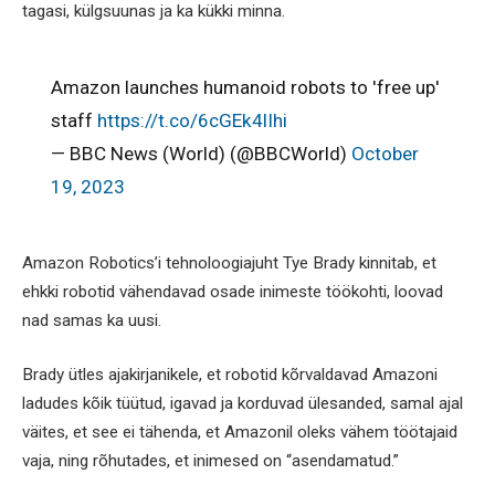
tagasi, külgsuunas ja ka kükki minna.
Amazon launches humanoid robots to 'free up'
staff
https://t.co/6cGEk4lIhi
— BBC News (World) (@BBCWorld)
October
19, 2023
Amazon Robotics’i tehnoloogiajuht Tye Brady kinnitab, et
ehkki robotid vähendavad osade inimeste töökohti, loovad
nad samas ka uusi.
Brady ütles ajakirjanikele, et robotid kõrvaldavad Amazoni
ladudes kõik tüütud, igavad ja korduvad ülesanded, samal ajal
väites, et see ei tähenda, et Amazonil oleks vähem töötajaid
vaja, ning rõhutades, et inimesed on “asendamatud.”