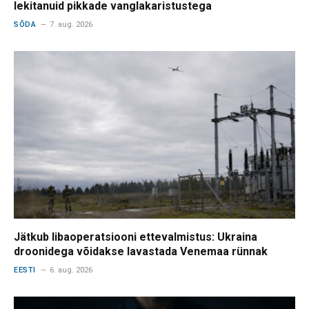
lekitanuid pikkade vanglakaristustega
SÕDA
7. aug. 2026
Jätkub libaoperatsiooni ettevalmistus: Ukraina
droonidega võidakse lavastada Venemaa rünnak
EESTI
6. aug. 2026