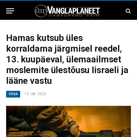
Hamas kutsub üles
korraldama järgmisel reedel,
13. kuupäeval, ülemaailmset
moslemite ülestõusu Iisraeli ja
lääne vastu
12. okt. 2023
SÕDA