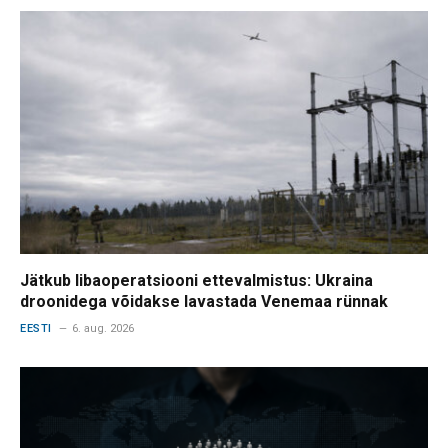
Jätkub libaoperatsiooni ettevalmistus: Ukraina
droonidega võidakse lavastada Venemaa rünnak
EESTI
6. aug. 2026