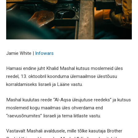
Jamie White |
Infowars
Hamasi endine juht Khalid Mashal kutsus moslemeid üles
reedel, 13. oktoobril koonduma ülemaailmse ülestõusu
korraldamiseks Iisraeli ja Lääne vastu.
Mashal kuulutas reede “Al-Aqsa üleujutuse reedeks” ja kutsus
moslemeid kogu maailmas üles ohverdama end
“raevusõnumites” Iisraeli ja tema liitlaste vastu.
Vastavalt Mashali avaldusele, mille tõlke kasutaja Brother