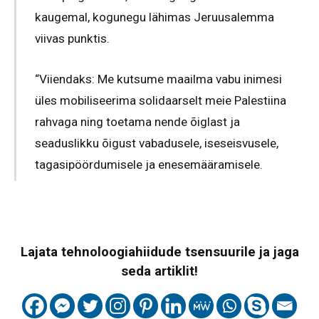
kaugemal, kogunegu lähimas Jeruusalemma
viivas punktis.
“Viiendaks: Me kutsume maailma vabu inimesi
üles mobiliseerima solidaarselt meie Palestiina
rahvaga ning toetama nende õiglast ja
seaduslikku õigust vabadusele, iseseisvusele,
tagasipöördumisele ja enesemääramisele.
Lajata tehnoloogiahiidude tsensuurile ja jaga
seda artiklit!