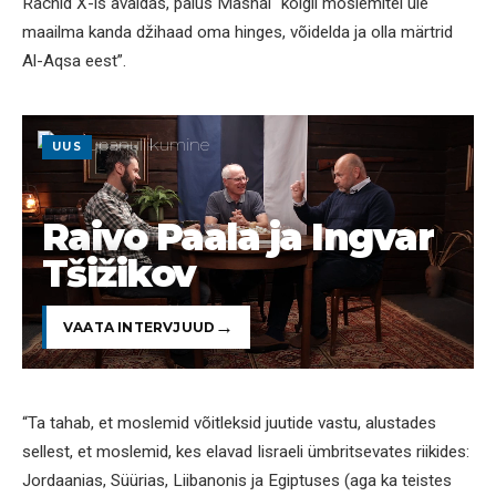
Rachid X-is avaldas, palus Mashal “kõigil moslemitel üle
maailma kanda džihaad oma hinges, võidelda ja olla märtrid
Al-Aqsa eest”.
UUS
Raivo Paala ja Ingvar
Tšižikov
VAATA INTERVJUUD
“Ta tahab, et moslemid võitleksid juutide vastu, alustades
sellest, et moslemid, kes elavad Iisraeli ümbritsevates riikides:
Jordaanias, Süürias, Liibanonis ja Egiptuses (aga ka teistes