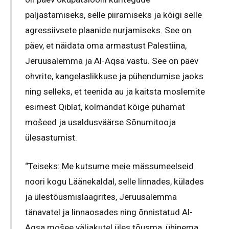
paljastamiseks, selle piiramiseks ja kõigi selle
agressiivsete plaanide nurjamiseks. See on
päev, et näidata oma armastust Palestiina,
Jeruusalemma ja Al-Aqsa vastu. See on päev
ohvrite, kangelaslikkuse ja pühendumise jaoks
ning selleks, et teenida au ja kaitsta moslemite
esimest Qiblat, kolmandat kõige pühamat
mošeed ja usaldusväärse Sõnumitooja
ülesastumist.
“Teiseks: Me kutsume meie mässumeelseid
noori kogu Läänekaldal, selle linnades, külades
ja ülestõusmislaagrites, Jeruusalemma
tänavatel ja linnaosades ning õnnistatud Al-
Aqsa mošee väljakutel üles tõusma, ühinema