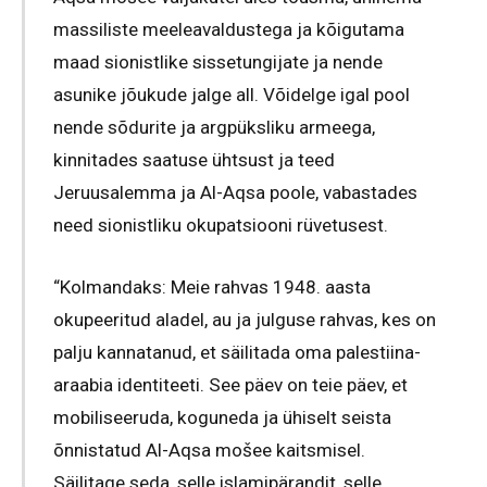
massiliste meeleavaldustega ja kõigutama
maad sionistlike sissetungijate ja nende
asunike jõukude jalge all. Võidelge igal pool
nende sõdurite ja argpüksliku armeega,
kinnitades saatuse ühtsust ja teed
Jeruusalemma ja Al-Aqsa poole, vabastades
need sionistliku okupatsiooni rüvetusest.
“Kolmandaks: Meie rahvas 1948. aasta
okupeeritud aladel, au ja julguse rahvas, kes on
palju kannatanud, et säilitada oma palestiina-
araabia identiteeti. See päev on teie päev, et
mobiliseeruda, koguneda ja ühiselt seista
õnnistatud Al-Aqsa mošee kaitsmisel.
Säilitage seda, selle islamipärandit, selle