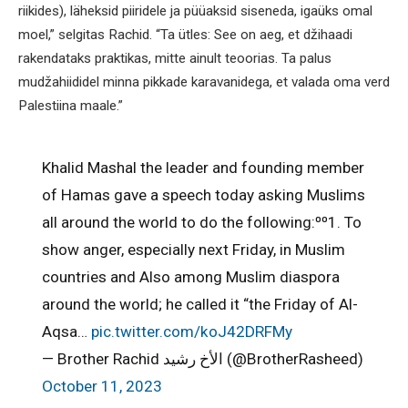
riikides), läheksid piiridele ja püüaksid siseneda, igaüks omal
moel,” selgitas Rachid. “Ta ütles: See on aeg, et džihaadi
rakendataks praktikas, mitte ainult teoorias. Ta palus
mudžahiididel minna pikkade karavanidega, et valada oma verd
Palestiina maale.”
Khalid Mashal the leader and founding member
of Hamas gave a speech today asking Muslims
all around the world to do the following:⁰⁰1. To
show anger, especially next Friday, in Muslim
countries and Also among Muslim diaspora
around the world; he called it “the Friday of Al-
Aqsa…
pic.twitter.com/koJ42DRFMy
— Brother Rachid الأخ رشيد (@BrotherRasheed)
October 11, 2023