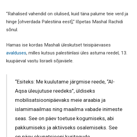
“Rahalised vahendid on olulised, kuid täna palume teie verd ja
hinge [ohverdada Palestiina eest],” lõpetas Mashal Rachidi
sõnul.
Hamas ise kordas Mashali üleskutset teisipäevases
avalduses
, milles kutsus palestiinlasi üles astuma reedel, 13.
kuupäeval vastu Iisraeli sõjaväele.
“Esiteks: Me kuulutame järgmise reede, “Al-
Aqsa üleujutuse reedeks”, üldiseks
mobilisatsioonipäevaks meie araabia ja
islamimaailmas ning maailma vabade inimeste
seas. See on päev toetuse kogumiseks, abi
pakkumiseks ja aktiivseks osalemiseks. See
on päev okupatsiooni kuritegude