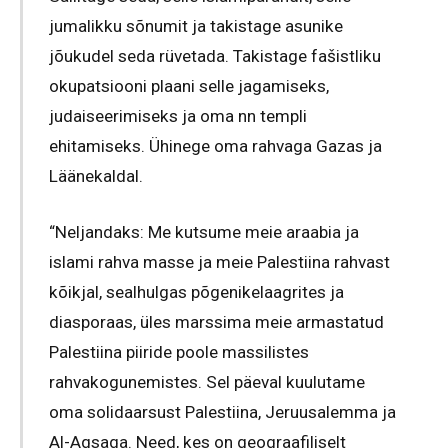
jumalikku sõnumit ja takistage asunike
jõukudel seda rüvetada. Takistage fašistliku
okupatsiooni plaani selle jagamiseks,
judaiseerimiseks ja oma nn templi
ehitamiseks. Ühinege oma rahvaga Gazas ja
Läänekaldal.
“Neljandaks: Me kutsume meie araabia ja
islami rahva masse ja meie Palestiina rahvast
kõikjal, sealhulgas põgenikelaagrites ja
diasporaas, üles marssima meie armastatud
Palestiina piiride poole massilistes
rahvakogunemistes. Sel päeval kuulutame
oma solidaarsust Palestiina, Jeruusalemma ja
Al-Aqsaga. Need, kes on geograafiliselt