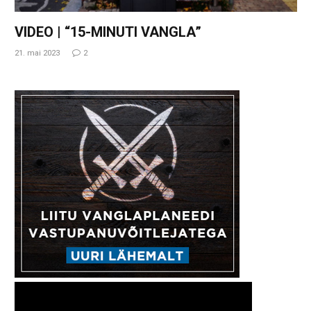
VIDEO | “15-MINUTI VANGLA”
21. mai 2023
2