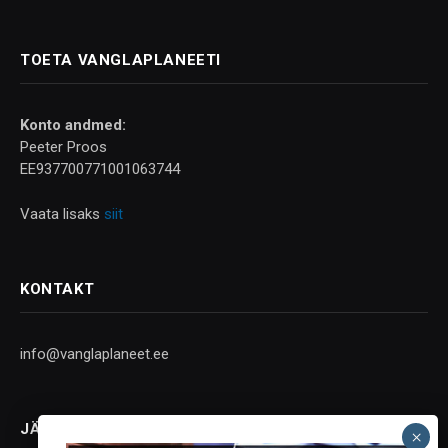
TOETA VANGLAPLANEETI
Konto andmed:
Peeter Proos
EE937700771001063744
Vaata lisaks
siit
KONTAKT
info@vanglaplaneet.ee
JÄLGI SOTSIAALMEEDIAS