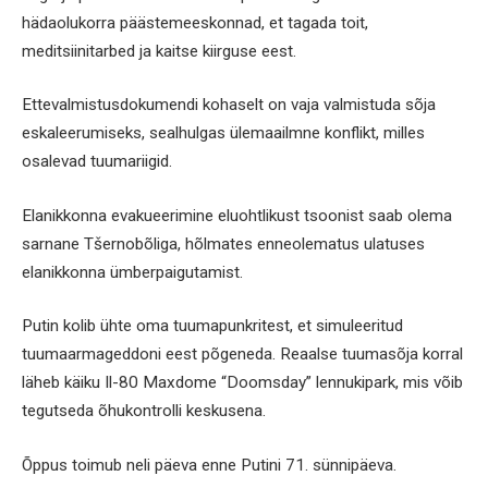
hädaolukorra päästemeeskonnad, et tagada toit,
meditsiinitarbed ja kaitse kiirguse eest.
Ettevalmistusdokumendi kohaselt on vaja valmistuda sõja
eskaleerumiseks, sealhulgas ülemaailmne konflikt, milles
osalevad tuumariigid.
Elanikkonna evakueerimine eluohtlikust tsoonist saab olema
sarnane Tšernobõliga, hõlmates enneolematus ulatuses
elanikkonna ümberpaigutamist.
Putin kolib ühte oma tuumapunkritest, et simuleeritud
tuumaarmageddoni eest põgeneda. Reaalse tuumasõja korral
läheb käiku Il-80 Maxdome “Doomsday” lennukipark, mis võib
tegutseda õhukontrolli keskusena.
Õppus toimub neli päeva enne Putini 71. sünnipäeva.