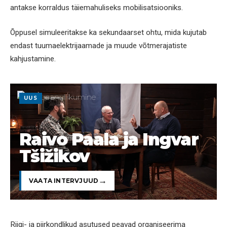
antakse korraldus täiemahuliseks mobilisatsiooniks.
Õppusel simuleeritakse ka sekundaarset ohtu, mida kujutab
endast tuumaelektrijaamade ja muude võtmerajatiste
kahjustamine.
UUS
Raivo Paala ja Ingvar
Tšižikov
VAATA INTERVJUUD
Riigi- ja piirkondlikud asutused peavad organiseerima