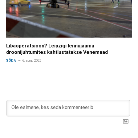
Libaoperatsioon? Leipzigi lennujaama
droonijuhtumites kahtlustatakse Venemaad
SÕDA
6. aug. 2026