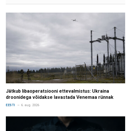
Jätkub libaoperatsiooni ettevalmistus: Ukraina
droonidega võidakse lavastada Venemaa rünnak
EESTI
6. aug. 2026