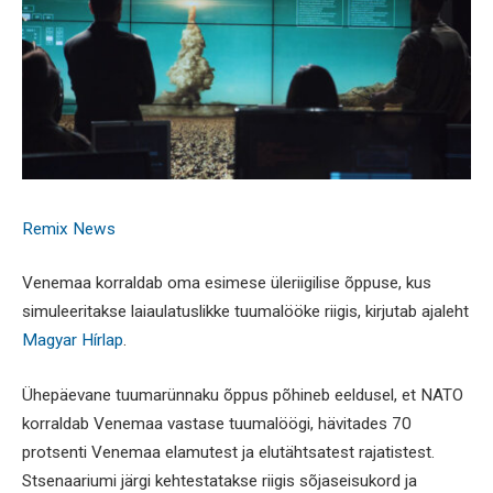
Remix News
Venemaa korraldab oma esimese üleriigilise õppuse, kus
simuleeritakse laiaulatuslikke tuumalööke riigis, kirjutab ajaleht
Magyar Hírlap
.
Ühepäevane tuumarünnaku õppus põhineb eeldusel, et NATO
korraldab Venemaa vastase tuumalöögi, hävitades 70
protsenti Venemaa elamutest ja elutähtsatest rajatistest.
Stsenaariumi järgi kehtestatakse riigis sõjaseisukord ja