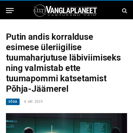
Putin andis korralduse
esimese üleriigilise
tuumaharjutuse läbiviimiseks
ning valmistab ette
tuumapommi katsetamist
Põhja-Jäämerel
4. okt. 2023
SÕDA