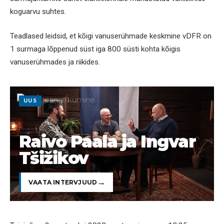
koguarvu suhtes.
Teadlased leidsid, et kõigi vanuserühmade keskmine vDFR on
1 surmaga lõppenud süst iga 800 süsti kohta kõigis
vanuserühmades ja riikides.
UUS
Raivo Paala ja Ingvar
Tšižikov
VAATA INTERVJUUD