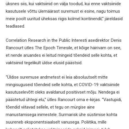
üksnes siis, kui vaktsiinid on välja toodud, kui enne vaktsiinide
kasutusele võttu ülemäärast suremust ei esine, nagu toimus
meie poolt uuritud üheksas riigis kolmel kontinendil,” järeldasid
teadlased.
Correlation Research in the Public Interesti asedirektor Denis
Rancourt ütles The Epoch Timesile, et kõige häirivam on see,
et nende aruandes ei leitud mingeid tõendeid selle kohta, et
vaktsiinid tegelikult üldse elusid päästsid.
“Üldise suremuse andmetest ei leia absoluutselt mitte
mingisuguseid tõendeid selle kohta, et COVID-19 vaktsiinide
kasutuselevõtt oleks avaldanud positiivset mõju. Nendega ei
päästetud ühtegi elu,” ütles Rancourt oma e-kirjas. “Vastupidi,
tõendid viitavad sellele, et tegu on mürgise aine
manustamisega inimestele. Surmarisk ühe süstimise kohta
suureneb eksponentsiaalselt vanusega. Poliitika, mille