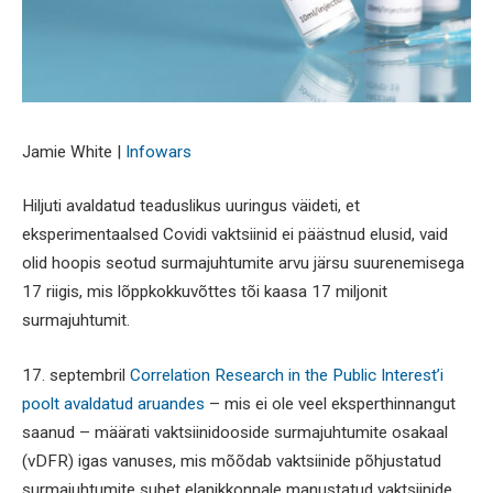
Jamie White |
Infowars
Hiljuti avaldatud teaduslikus uuringus väideti, et
eksperimentaalsed Covidi vaktsiinid ei päästnud elusid, vaid
olid hoopis seotud surmajuhtumite arvu järsu suurenemisega
17 riigis, mis lõppkokkuvõttes tõi kaasa 17 miljonit
surmajuhtumit.
17. septembril
Correlation Research in the Public Interest’i
poolt avaldatud aruandes
– mis ei ole veel eksperthinnangut
saanud – määrati vaktsiinidooside surmajuhtumite osakaal
(vDFR) igas vanuses, mis mõõdab vaktsiinide põhjustatud
surmajuhtumite suhet elanikkonnale manustatud vaktsiinide