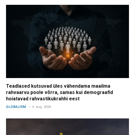
Teadlased kutsuvad üles vähendama maailma
rahvaarvu poole võrra, samas kui demograafid
hoiatavad rahvastikukrahhi eest
GLOBALISM
6. aug. 2026