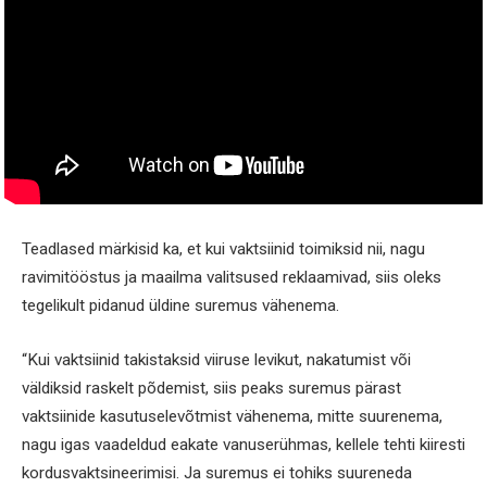
Teadlased märkisid ka, et kui vaktsiinid toimiksid nii, nagu
ravimitööstus ja maailma valitsused reklaamivad, siis oleks
tegelikult pidanud üldine suremus vähenema.
“Kui vaktsiinid takistaksid viiruse levikut, nakatumist või
väldiksid raskelt põdemist, siis peaks suremus pärast
vaktsiinide kasutuselevõtmist vähenema, mitte suurenema,
nagu igas vaadeldud eakate vanuserühmas, kellele tehti kiiresti
kordusvaktsineerimisi. Ja suremus ei tohiks suureneda