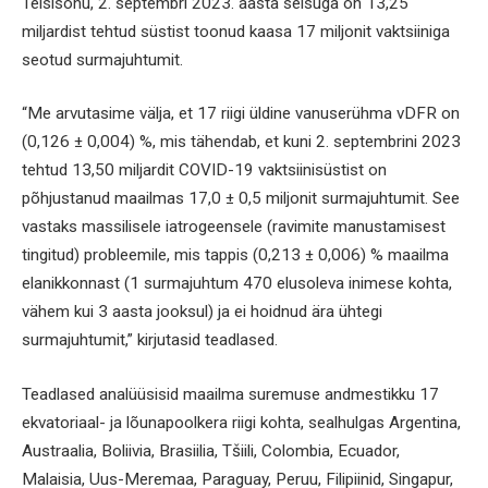
Teisisõnu, 2. septembri 2023. aasta seisuga on 13,25
miljardist tehtud süstist toonud kaasa 17 miljonit vaktsiiniga
seotud surmajuhtumit.
“Me arvutasime välja, et 17 riigi üldine vanuserühma vDFR on
(0,126 ± 0,004) %, mis tähendab, et kuni 2. septembrini 2023
tehtud 13,50 miljardit COVID-19 vaktsiinisüstist on
põhjustanud maailmas 17,0 ± 0,5 miljonit surmajuhtumit. See
vastaks massilisele iatrogeensele (ravimite manustamisest
tingitud) probleemile, mis tappis (0,213 ± 0,006) % maailma
elanikkonnast (1 surmajuhtum 470 elusoleva inimese kohta,
vähem kui 3 aasta jooksul) ja ei hoidnud ära ühtegi
surmajuhtumit,” kirjutasid teadlased.
Teadlased analüüsisid maailma suremuse andmestikku 17
ekvatoriaal- ja lõunapoolkera riigi kohta, sealhulgas Argentina,
Austraalia, Boliivia, Brasiilia, Tšiili, Colombia, Ecuador,
Malaisia, Uus-Meremaa, Paraguay, Peruu, Filipiinid, Singapur,