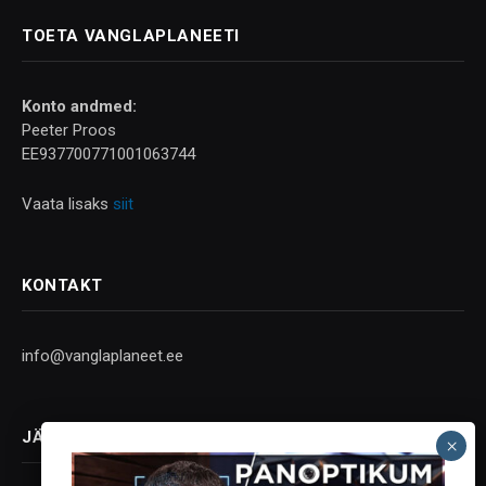
TOETA VANGLAPLANEETI
Konto andmed:
Peeter Proos
EE937700771001063744
Vaata lisaks
siit
KONTAKT
info@vanglaplaneet.ee
JÄLGI SOTSIAALMEEDIAS