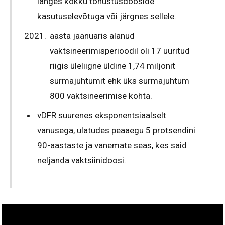
langes kokku tõhustusdooside
kasutuselevõtuga või järgnes sellele.
aasta jaanuaris alanud
vaktsineerimisperioodil oli 17 uuritud
riigis üleliigne üldine 1,74 miljonit
surmajuhtumit ehk üks surmajuhtum
800 vaktsineerimise kohta.
vDFR suurenes eksponentsiaalselt
vanusega, ulatudes peaaegu 5 protsendini
90-aastaste ja vanemate seas, kes said
neljanda vaktsiinidoosi.