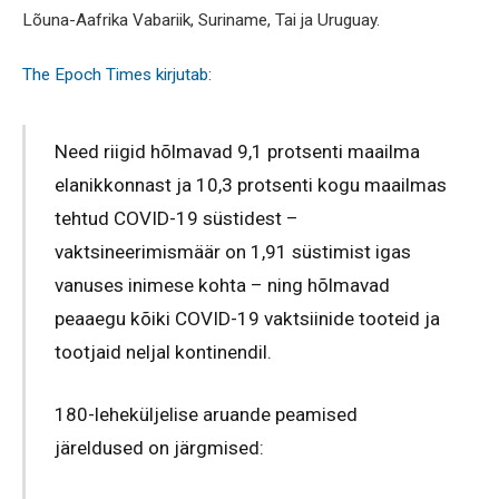
Lõuna-Aafrika Vabariik, Suriname, Tai ja Uruguay.
The Epoch Times kirjutab
:
Need riigid hõlmavad 9,1 protsenti maailma
elanikkonnast ja 10,3 protsenti kogu maailmas
tehtud COVID-19 süstidest –
vaktsineerimismäär on 1,91 süstimist igas
vanuses inimese kohta – ning hõlmavad
peaaegu kõiki COVID-19 vaktsiinide tooteid ja
tootjaid neljal kontinendil.
180-leheküljelise aruande peamised
järeldused on järgmised: