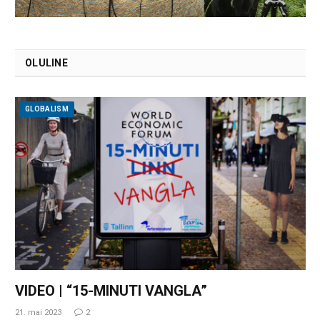
OLULINE
GLOBALISM
VIDEO | “15-MINUTI VANGLA”
21. mai 2023
2