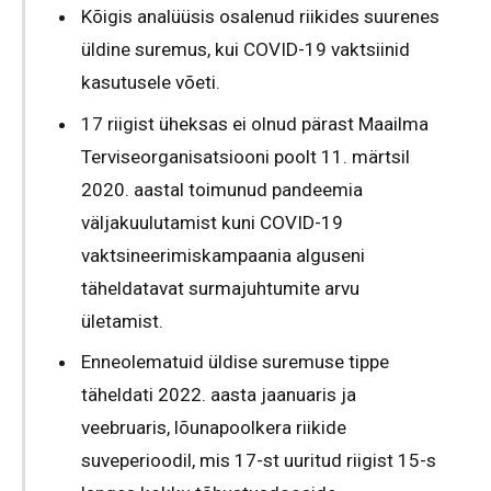
Kõigis analüüsis osalenud riikides suurenes
üldine suremus, kui COVID-19 vaktsiinid
kasutusele võeti.
17 riigist üheksas ei olnud pärast Maailma
Terviseorganisatsiooni poolt 11. märtsil
2020. aastal toimunud pandeemia
väljakuulutamist kuni COVID-19
vaktsineerimiskampaania alguseni
täheldatavat surmajuhtumite arvu
ületamist.
Enneolematuid üldise suremuse tippe
täheldati 2022. aasta jaanuaris ja
veebruaris, lõunapoolkera riikide
suveperioodil, mis 17-st uuritud riigist 15-s