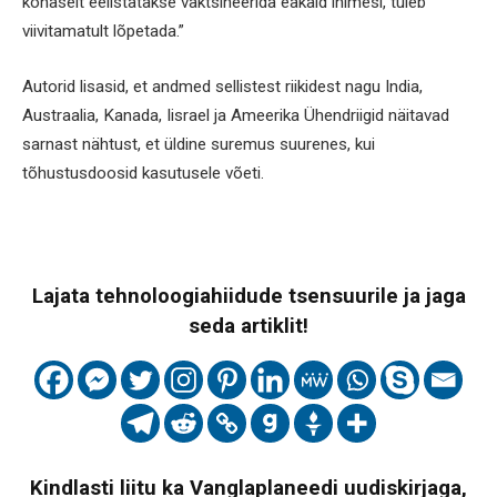
kohaselt eelistatakse vaktsineerida eakaid inimesi, tuleb
viivitamatult lõpetada.”
Autorid lisasid, et andmed sellistest riikidest nagu India,
Austraalia, Kanada, Iisrael ja Ameerika Ühendriigid näitavad
sarnast nähtust, et üldine suremus suurenes, kui
tõhustusdoosid kasutusele võeti.
Lajata tehnoloogiahiidude tsensuurile ja jaga
seda artiklit!
Kindlasti liitu ka Vanglaplaneedi uudiskirjaga,