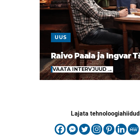
UUS
Raivo Paala ja Ingvar T
VAATA INTERVJUUD
Lajata tehnoloogiahiidude