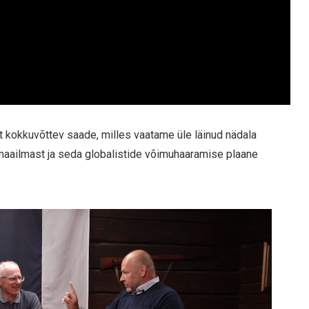
t kokkuvõttev saade, milles vaatame üle läinud nädala
 maailmast ja seda globalistide võimuhaaramise plaane