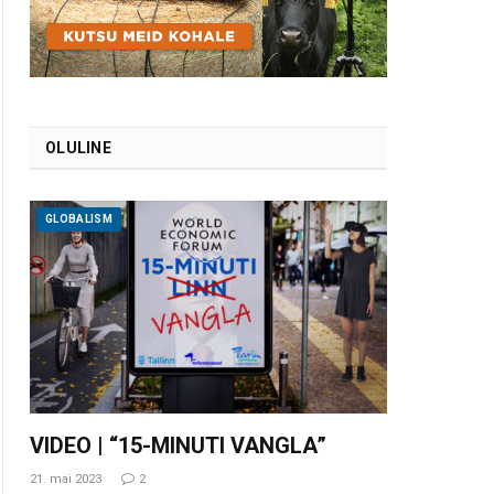
OLULINE
GLOBALISM
VIDEO | “15-MINUTI VANGLA”
21. mai 2023
2