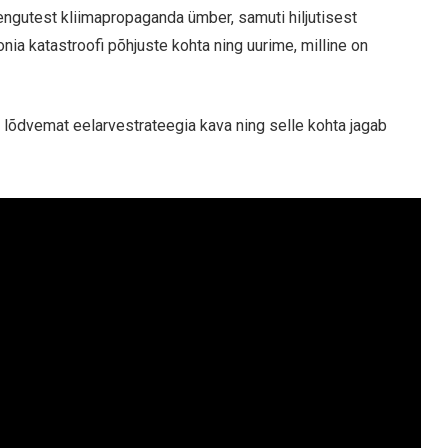
engutest kliimapropaganda ümber, samuti hiljutisest
onia katastroofi põhjuste kohta ning uurime, milline on
t lõdvemat eelarvestrateegia kava ning selle kohta jagab