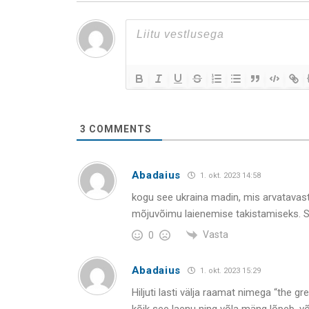
3
COMMENTS
Abadaius
1. okt. 2023 14:58
kogu see ukraina madin, mis arvatavasti
mõjuvõimu laienemise takistamiseks. Su
Vasta
0
Abadaius
1. okt. 2023 15:29
Hiljuti lasti välja raamat nimega “the gr
kõik see laenu ning võla mäng lõpeb. võl