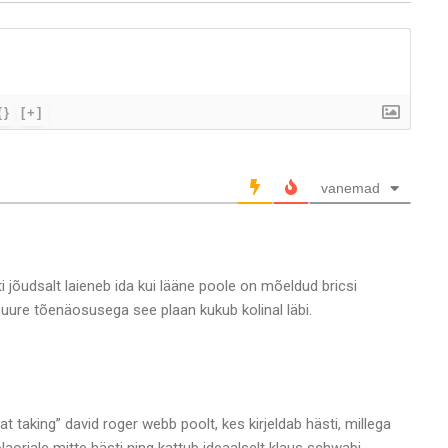
{}
[+]
vanemad
 jõudsalt laieneb ida kui lääne poole on mõeldud bricsi
ure tõenäosusega see plaan kukub kolinal läbi.
eat taking” david roger webb poolt, kes kirjeldab hästi, millega
aorjale mitte hästi ning kattub ideaalselt klaus schwabi