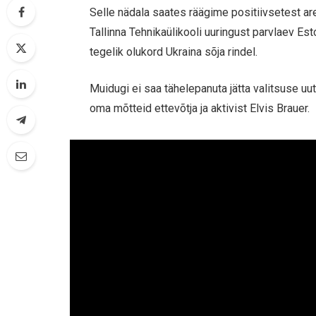
Selle nädala saates räägime positiivsetest ar
Tallinna Tehnikaülikooli uuringust parvlaev Est
tegelik olukord Ukraina sõja rindel.
Muidugi ei saa tähelepanuta jätta valitsuse uu
oma mõtteid ettevõtja ja aktivist Elvis Brauer.