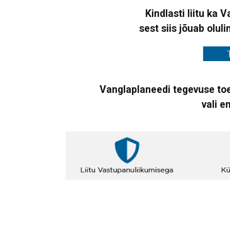
Kindlasti liitu ka 
sest siis jõuab oluli
Vanglaplaneedi tegevuse toe
vali e