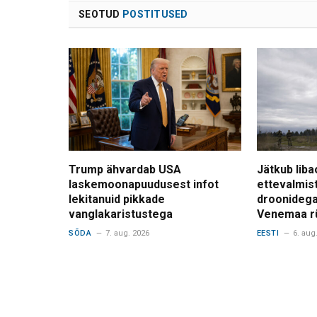
SEOTUD
POSTITUSED
Trump ähvardab USA
Jätkub liba
laskemoonapuudusest infot
ettevalmis
lekitanuid pikkade
droonidega
vanglakaristustega
Venemaa r
SÕDA
7. aug. 2026
EESTI
6. aug