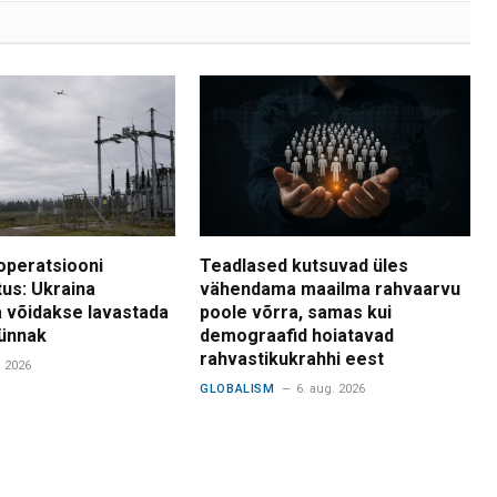
operatsiooni
Teadlased kutsuvad üles
tus: Ukraina
vähendama maailma rahvaarvu
 võidakse lavastada
poole võrra, samas kui
ünnak
demograafid hoiatavad
rahvastikukrahhi eest
. 2026
GLOBALISM
6. aug. 2026