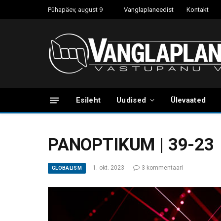
Pühapäev, august 9
Vanglaplaneedist
Kontakt
Esileht
Uudised
Ülevaated
PANOPTIKUM | 39-23
1. okt. 2023
3 kommentaari
GLOBALISM