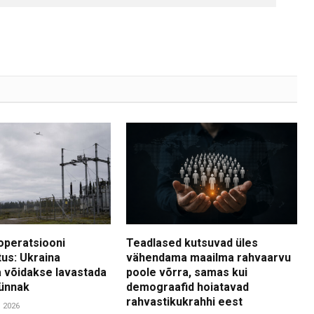
operatsiooni
Teadlased kutsuvad üles
tus: Ukraina
vähendama maailma rahvaarvu
 võidakse lavastada
poole võrra, samas kui
ünnak
demograafid hoiatavad
rahvastikukrahhi eest
. 2026