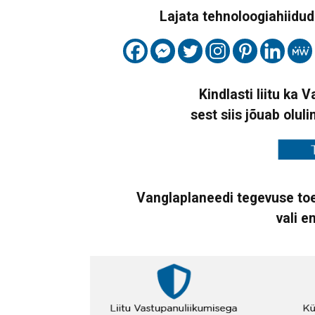
Lajata tehnoloogiahiidude
Kindlasti liitu ka 
sest siis jõuab oluli
Vanglaplaneedi tegevuse toe
vali e