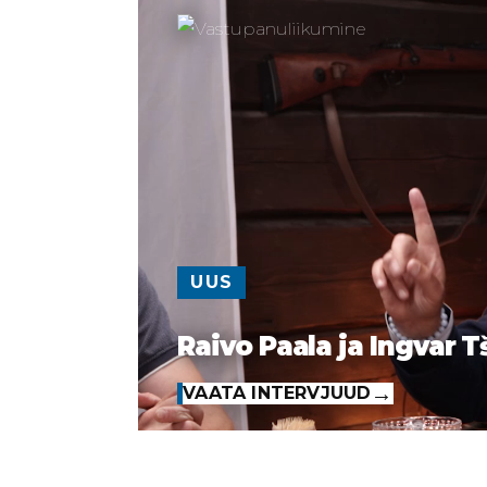
UUS
Raivo Paala ja Ingvar T
VAATA INTERVJUUD