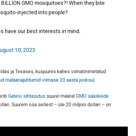
 2 BILLION GMO mosquitoes?! When they bite
osquito-injected into people?
s have our best interests in mind.
ugust 10, 2023
ridas ja Texases, kusjuures kahes viimatinimetatud
d malaariajuhtumid viimase 20 aasta jooksul
.
erib
Gatesi sihtasutus
suurel määral
GMO sääskede
ollari. Suurem osa sellest – üle 20 miljoni dollari – on