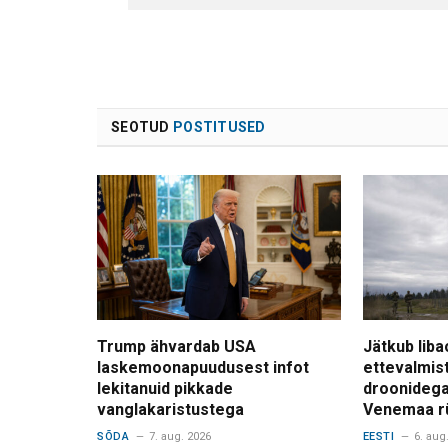
SEOTUD
POSTITUSED
Trump ähvardab USA
Jätkub liba
laskemoonapuudusest infot
ettevalmis
lekitanuid pikkade
droonidega
vanglakaristustega
Venemaa r
SÕDA
7. aug. 2026
EESTI
6. aug