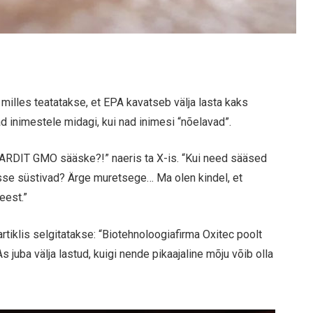
, milles teatatakse, et EPA kavatseb välja lasta kaks
d inimestele midagi, kui nad inimesi “nõelavad”.
JARDIT GMO sääske?!” naeris ta X-is. “Kui need sääsed
sse süstivad? Ärge muretsege… Ma olen kindel, et
eest.”
rtiklis selgitatakse: “Biotehnoloogiafirma Oxitec poolt
 juba välja lastud, kuigi nende pikaajaline mõju võib olla