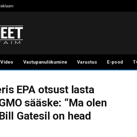
Reklaam
Video
Vastupanuliikumine
Varustus
E-pood
T
ris EPA otsust lasta
 GMO sääske: “Ma olen
 Bill Gatesil on head