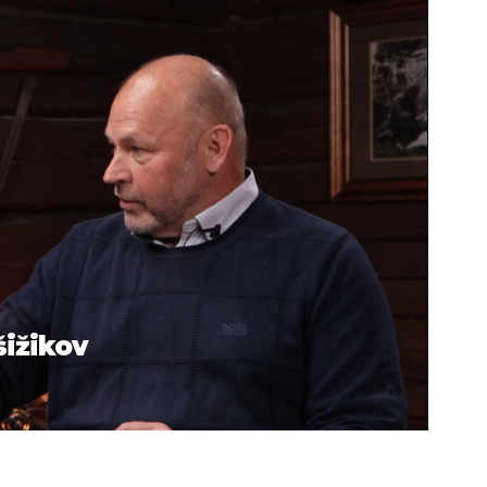
šižikov