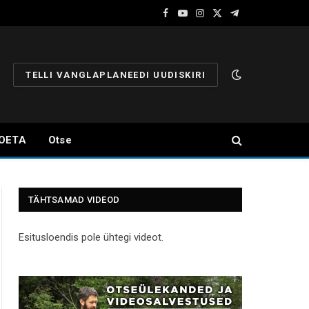
Facebook
YouTube
Instagram
X
Telegram
(Twitter)
TELLI VANGLAPLANEEDI UUDISKIRI
OETA
Otse
TÄHTSAMAD VIDEOD
Esitusloendis pole ühtegi videot.