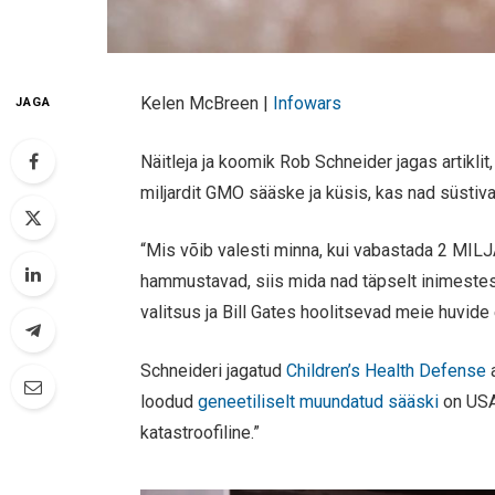
Kelen McBreen |
Infowars
JAGA
Näitleja ja koomik Rob Schneider jagas artiklit
miljardit GMO sääske ja küsis, kas nad süstiva
“Mis võib valesti minna, kui vabastada 2 MIL
hammustavad, siis mida nad täpselt inimeste
valitsus ja Bill Gates hoolitsevad meie huvide 
Schneideri jagatud
Children’s Health Defense
a
loodud
geneetiliselt muundatud sääski
on USAs
katastroofiline.”