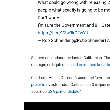
What could go wrong with releasing
people what exactly is going to be m
Don’t worry…
I’m sure the Government and Bill Gate
https://t.co/VZw3kCEwYU
— Rob Schneider (@RobSchneider)
A
Sääsed on loodusesse lastud Californias, Flo
osariigis on hiljuti
esinenud esimesed kohaliku
Children’s Health Defense’i andmetel “investe
projekti
, investeerides Oxiteci üle 30 miljoni d
suunatud
USA piirkondadele
.”