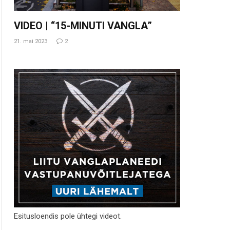
VIDEO | “15-MINUTI VANGLA”
21. mai 2023
2
Esitusloendis pole ühtegi videot.