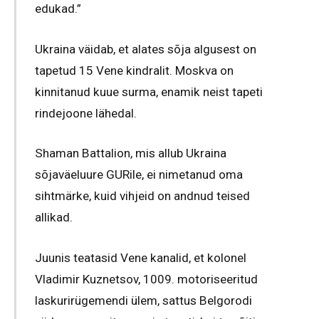
edukad.”
Ukraina väidab, et alates sõja algusest on
tapetud 15 Vene kindralit. Moskva on
kinnitanud kuue surma, enamik neist tapeti
rindejoone lähedal.
Shaman Battalion, mis allub Ukraina
sõjaväeluure GURile, ei nimetanud oma
sihtmärke, kuid vihjeid on andnud teised
allikad.
Juunis teatasid Vene kanalid, et kolonel
Vladimir Kuznetsov, 1009. motoriseeritud
laskurirügemendi ülem, sattus Belgorodi