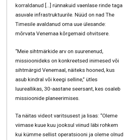
korraldanud […] rünnakuid vaenlase rinde taga
asuvale infrastruktuurile. Nüüd on nad The
Timesile avaldanud oma uue ülesande:
mõrvata Venemaa kõrgemaid ohvitsere.
“Meie sihtmärkide arv on suurenenud,
missioonideks on konkreetsed inimesed või
sihtmärgid Venemaal, näiteks hooned, kus
asub kindral või keegi selline,” ütles
luureallikas, 30-aastane seersant, kes osaleb
missioonide planeerimises.
Ta näitas videot varitsusest ja lisas: “Oleme
viimase kuue kuu jooksul viinud läbi rohkem
kui kümme sellist operatsiooni ja oleme olnud