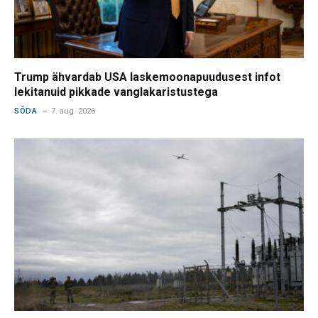
Trump ähvardab USA laskemoonapuudusest infot
lekitanuid pikkade vanglakaristustega
SÕDA
7. aug. 2026