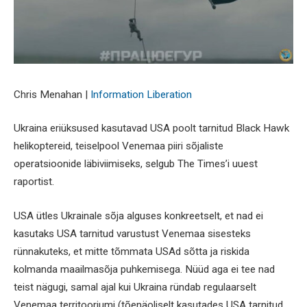
Chris Menahan |
Information Liberation
Ukraina eriüksused kasutavad USA poolt tarnitud Black Hawk
helikoptereid, teiselpool Venemaa piiri sõjaliste
operatsioonide läbiviimiseks, selgub The Times’i uuest
raportist.
USA ütles Ukrainale sõja alguses konkreetselt, et nad ei
kasutaks USA tarnitud varustust Venemaa sisesteks
rünnakuteks, et mitte tõmmata USAd sõtta ja riskida
kolmanda maailmasõja puhkemisega. Nüüd aga ei tee nad
teist nägugi, samal ajal kui Ukraina ründab regulaarselt
Venemaa territooriumi (tõenäoliselt kasutades USA tarnitud