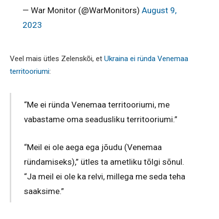
— War Monitor (@WarMonitors)
August 9,
2023
Veel mais ütles Zelenskõi, et
Ukraina ei ründa Venemaa
territooriumi
:
“Me ei ründa Venemaa territooriumi, me
vabastame oma seadusliku territooriumi.”
“Meil ei ole aega ega jõudu (Venemaa
ründamiseks),” ütles ta ametliku tõlgi sõnul.
“Ja meil ei ole ka relvi, millega me seda teha
saaksime.”