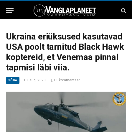
Ukraina eriüksused kasutavad
USA poolt tarnitud Black Hawk
koptereid, et Venemaa pinnal
tapmisi läbi viia.
13. aug. 2023
1 kommentaar
SÕDA