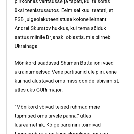
piirkonnas varitsusse ja tapeti, kui ta sõitis
üksi teenistusautos. Eelmisel kuul teatati, et
FSB julgeolekuteenistuse kolonelleitnant
Andrei Skuratov hukkus, kui tema sõiduk
sattus miinile Brjanski oblastis, mis piirneb
Ukrainaga.
Mõnikord saadavad Shaman Battalioni väed
ukrainameelsed Vene partisanid üle piiri, enne
kui nad alustavad oma missioonide läbiviimist,
ütles üks GURi major.
“Mõnikord võivad teised rühmad meie
tapmised oma arvele panna,” ütles
luureametnik. Kõige paremini toimivad
tapmisrühmad on kuueliikmelised, mis on