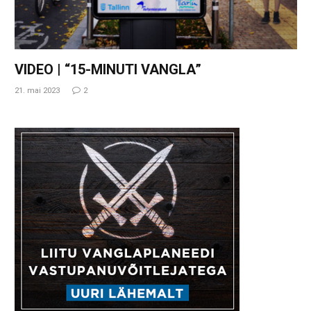
VIDEO | “15-MINUTI VANGLA”
21. mai 2023
2