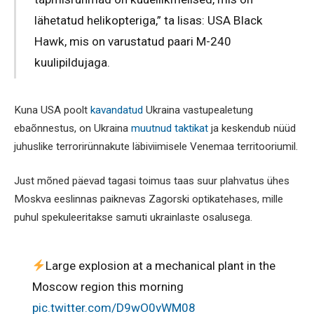
lähetatud helikopteriga,” ta lisas: USA Black
Hawk, mis on varustatud paari M-240
kuulipildujaga.
Kuna USA poolt
kavandatud
Ukraina vastupealetung
ebaõnnestus, on Ukraina
muutnud taktikat
ja keskendub nüüd
juhuslike terrorirünnakute läbiviimisele Venemaa territooriumil.
Just mõned päevad tagasi toimus taas suur plahvatus ühes
Moskva eeslinnas paiknevas Zagorski optikatehases, mille
puhul spekuleeritakse samuti ukrainlaste osalusega.
Large explosion at a mechanical plant in the
Moscow region this morning
pic.twitter.com/D9wO0vWM08