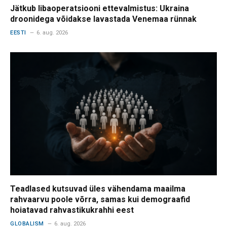
Jätkub libaoperatsiooni ettevalmistus: Ukraina
droonidega võidakse lavastada Venemaa rünnak
EESTI
6. aug. 2026
Teadlased kutsuvad üles vähendama maailma
rahvaarvu poole võrra, samas kui demograafid
hoiatavad rahvastikukrahhi eest
GLOBALISM
6. aug. 2026