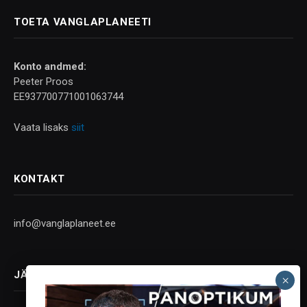
TOETA VANGLAPLANEETI
Konto andmed:
Peeter Proos
EE937700771001063744
Vaata lisaks
siit
KONTAKT
info@vanglaplaneet.ee
JÄLGI SOTSIAALMEEDIAS