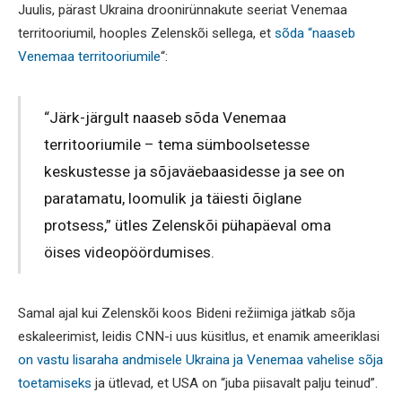
Juulis, pärast Ukraina droonirünnakute seeriat Venemaa
territooriumil, hooples Zelenskõi sellega, et
sõda “naaseb
Venemaa territooriumile
“:
“Järk-järgult naaseb sõda Venemaa
territooriumile – tema sümboolsetesse
keskustesse ja sõjaväebaasidesse ja see on
paratamatu, loomulik ja täiesti õiglane
protsess,” ütles Zelenskõi pühapäeval oma
öises videopöördumises.
Samal ajal kui Zelenskõi koos Bideni režiimiga jätkab sõja
eskaleerimist, leidis CNN-i uus küsitlus, et enamik ameeriklasi
on vastu lisaraha andmisele Ukraina ja Venemaa vahelise sõja
toetamiseks
ja ütlevad, et USA on “juba piisavalt palju teinud”.