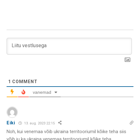
1
COMMENT
vanemad
Eiki
13. aug. 2023 22:15
Noh, kui venemaa võib ukraina territooriumil kõike teha siis
võib ju ka ukraina venemaa territooriumil kõike teha.