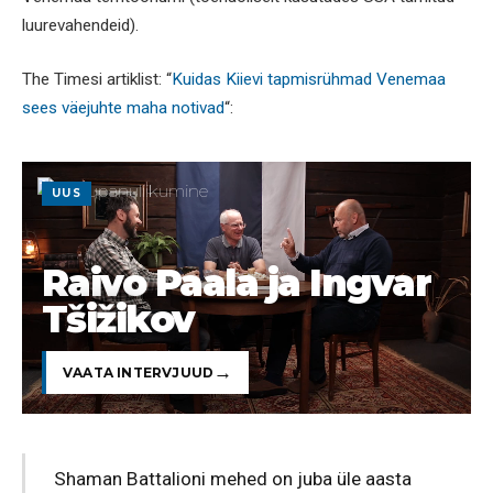
luurevahendeid).
The Timesi artiklist: “
Kuidas Kiievi tapmisrühmad Venemaa
sees väejuhte maha notivad
“:
UUS
Raivo Paala ja Ingvar
Tšižikov
VAATA INTERVJUUD
Shaman Battalioni mehed on juba üle aasta