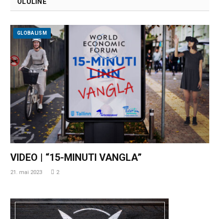
OLULINE
GLOBALISM
VIDEO | “15-MINUTI VANGLA”
21. mai 2023
2