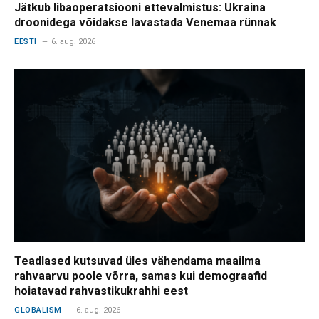
Jätkub libaoperatsiooni ettevalmistus: Ukraina
droonidega võidakse lavastada Venemaa rünnak
EESTI
6. aug. 2026
Teadlased kutsuvad üles vähendama maailma
rahvaarvu poole võrra, samas kui demograafid
hoiatavad rahvastikukrahhi eest
GLOBALISM
6. aug. 2026