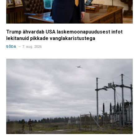
Trump ähvardab USA laskemoonapuudusest infot
lekitanuid pikkade vanglakaristustega
SÕDA
7. aug. 2026