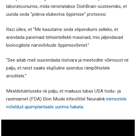
laboratooriumis, mida nimetatakse DishBrain-süsteemiks, et
uurida seda “pideva elukestva õppimise” protsessi.
Razi ütles, et “Me kasutame seda stipendiumi selleks, et
arendada paremaid tehisintellekti masinaid, mis jäljendavad
bioloogiliste närvivõrkude õppimisvõimet.”
“See aitab meil suurendada riistvara ja meetodite võimsust nii
palju, et neist saaks elujõuline asendus ränipõhistele
arvutitele.”
Meeldetuletuseks nii palju, et maikuus lubas USA toidu- ja
ravimiamet (FDA) Elon Muski ettevõttel Neuralink
inimestele
mõeldud ajuimplantaate uurima hakata
.