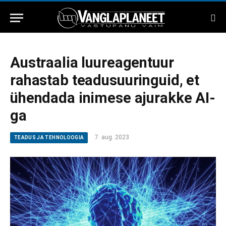
Austraalia luureagentuur
rahastab teadusuuringuid, et
ühendada inimese ajurakke AI-
ga
7. aug. 2023
TEADUS JA TEHNOLOOGIA