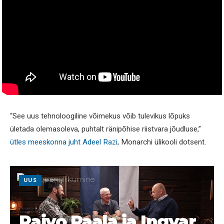
“See uus tehnoloogiline võimekus võib tulevikus lõpuks
ületada olemasoleva, puhtalt ränipõhise riistvara jõudluse,”
ütles meeskonna juht Adeel Razi
, Monarchi ülikooli dotsent.
UUS
Raivo Paala ja Ingvar