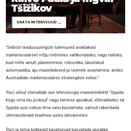
Tšižikov
VAATA INTERVJUUD
“Selliste teadusuuringute tulemused avaldaksid
märkimisväärset mõju mitmetes valdkondades, nagu näiteks,
kuid mitte ainult, planeerimine, robootika, täiustatud
automaatika, aju-masinliidesed ja ravimite avastamine, andes
Austraaliale märkimisväärse strateegilise eelise.”
Razi sõnul võimaldab see tehnoloogia masinintellektil “õppida
kogu oma elu jooksul” nagu inimese ajurakud, võimaldades tal
õppida uusi oskusi ilma vanu kaotamata, samuti rakendada
olemasolevaid teadmisi uutes ülesannetes.
Razi ja tema kolleegid kavatsevad kasvatada ajurakke