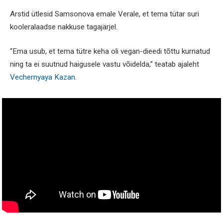
Arstid ütlesid Samsonova emale Verale, et tema tütar suri
kooleralaadse nakkuse tagajärjel.
“Ema usub, et tema tütre keha oli vegan-dieedi tõttu kurnatud
ning ta ei suutnud haigusele vastu võidelda,” teatab ajaleht
Vechernyaya Kazan
.