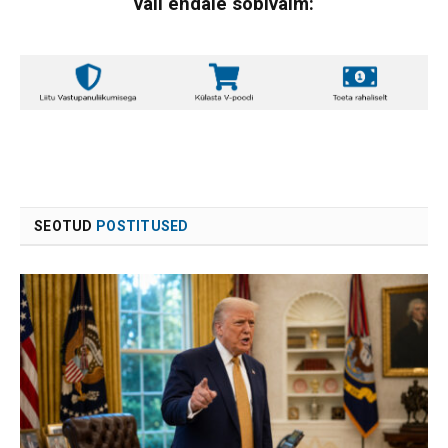
vali endale sobivaim:
SEOTUD
POSTITUSED