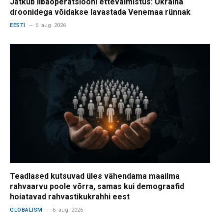
Jätkub libaoperatsiooni ettevalmistus: Ukraina
droonidega võidakse lavastada Venemaa rünnak
EESTI
6. aug. 2026
Teadlased kutsuvad üles vähendama maailma
rahvaarvu poole võrra, samas kui demograafid
hoiatavad rahvastikukrahhi eest
GLOBALISM
6. aug. 2026