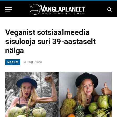
Veganist sotsiaalmeedia
sisulooja suri 39-aastaselt
nälga
3. aug. 2023
MAAILM