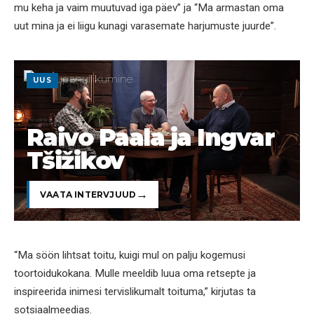
mu keha ja vaim muutuvad iga päev” ja “Ma armastan oma
uut mina ja ei liigu kunagi varasemate harjumuste juurde”.
UUS
Raivo Paala ja Ingvar
Tšižikov
VAATA INTERVJUUD
“Ma söön lihtsat toitu, kuigi mul on palju kogemusi
toortoidukokana. Mulle meeldib luua oma retsepte ja
inspireerida inimesi tervislikumalt toituma,” kirjutas ta
sotsiaalmeedias.