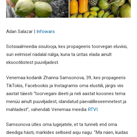
Adan Salazar |
Infowars
Sotsiaalmeedia sisulooja, kes propageeris toorvegan eluviisi,
suri eelmisel nädalal nälga, kuna ta üritas elada ainult
eksootilistest puuviljadest.
Venemaa kodanik Zhanna Samsonova, 39, kes propageeris
TikTokis, Facebookis ja Instagramis oma elustiili, järgis viis
aastat täiesti “toorvegani dieeti ja neli aastat koosnes tema
menüü ainult puuviljadest, idandatud päevalilleseemnetest ja
mahladest”, vahendab Venemaa meedia
RTVI
.
Samsonova ütles oma lugejatele, et ta tunneb end oma
dieediga hästi, märkides selliseid asju nagu: “Ma näen, kuidas