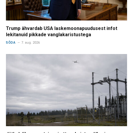
Trump ähvardab USA laskemoonapuudusest infot
lekitanuid pikkade vanglakaristustega
SÕDA
7. aug. 2026