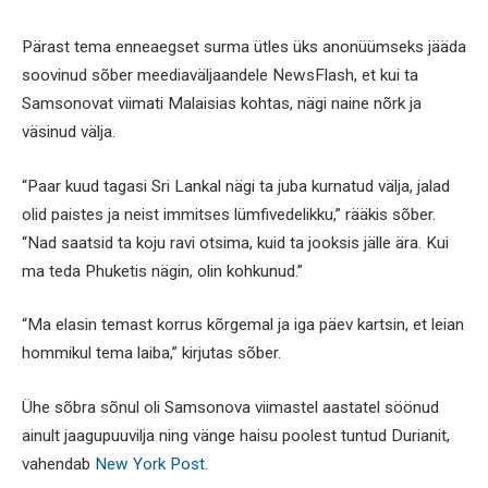
Pärast tema enneaegset surma ütles üks anonüümseks jääda
soovinud sõber meediaväljaandele NewsFlash, et kui ta
Samsonovat viimati Malaisias kohtas, nägi naine nõrk ja
väsinud välja.
“Paar kuud tagasi Sri Lankal nägi ta juba kurnatud välja, jalad
olid paistes ja neist immitses lümfivedelikku,” rääkis sõber.
“Nad saatsid ta koju ravi otsima, kuid ta jooksis jälle ära. Kui
ma teda Phuketis nägin, olin kohkunud.”
“Ma elasin temast korrus kõrgemal ja iga päev kartsin, et leian
hommikul tema laiba,” kirjutas sõber.
Ühe sõbra sõnul oli Samsonova viimastel aastatel söönud
ainult jaagupuuvilja ning vänge haisu poolest tuntud Durianit,
vahendab
New York Post
.