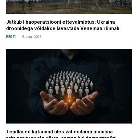
Jätkub libaoperatsiooni ettevalmistus: Ukraina
droonidega võidakse lavastada Venemaa rünnak
EESTI
6. aug. 2026
Teadlased kutsuvad üles vähendama maailma