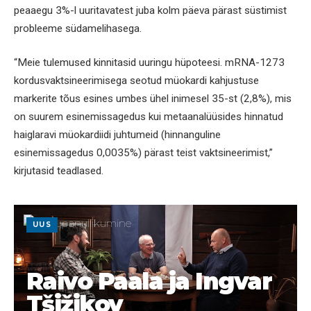
peaaegu 3%-l uuritavatest juba kolm päeva pärast süstimist
probleeme südamelihasega.
“Meie tulemused kinnitasid uuringu hüpoteesi. mRNA-1273
kordusvaktsineerimisega seotud müokardi kahjustuse
markerite tõus esines umbes ühel inimesel 35-st (2,8%), mis
on suurem esinemissagedus kui metaanalüüsides hinnatud
haiglaravi müokardiidi juhtumeid (hinnanguline
esinemissagedus 0,0035%) pärast teist vaktsineerimist,”
kirjutasid teadlased.
UUS
Raivo Paala ja Ingvar
Tšižikov