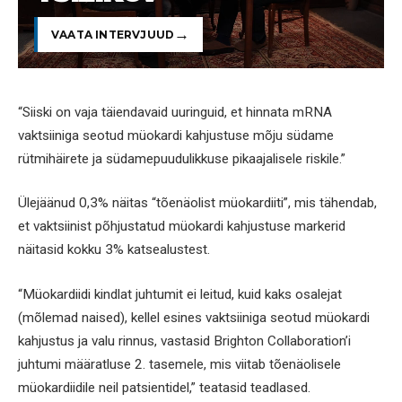
VAATA INTERVJUUD
“Siiski on vaja täiendavaid uuringuid, et hinnata mRNA
vaktsiiniga seotud müokardi kahjustuse mõju südame
rütmihäirete ja südamepuudulikkuse pikaajalisele riskile.”
Ülejäänud 0,3% näitas “tõenäolist müokardiiti”, mis tähendab,
et vaktsiinist põhjustatud müokardi kahjustuse markerid
näitasid kokku 3% katsealustest.
“Müokardiidi kindlat juhtumit ei leitud, kuid kaks osalejat
(mõlemad naised), kellel esines vaktsiiniga seotud müokardi
kahjustus ja valu rinnus, vastasid Brighton Collaboration’i
juhtumi määratluse 2. tasemele, mis viitab tõenäolisele
müokardiidile neil patsientidel,” teatasid teadlased.