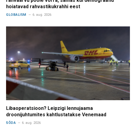
rahvaarvu poole võrra, samas kui demograafid
hoiatavad rahvastikukrahhi eest
GLOBALISM
6. aug. 2026
Libaoperatsioon? Leipzigi lennujaama
droonijuhtumites kahtlustatakse Venemaad
SÕDA
6. aug. 2026