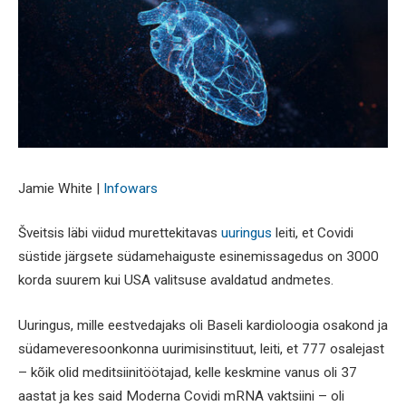
Jamie White |
Infowars
Šveitsis läbi viidud murettekitavas
uuringus
leiti, et Covidi
süstide järgsete südamehaiguste esinemissagedus on 3000
korda suurem kui USA valitsuse avaldatud andmetes.
Uuringus, mille eestvedajaks oli Baseli kardioloogia osakond ja
südameveresoonkonna uurimisinstituut, leiti, et 777 osalejast
– kõik olid meditsiinitöötajad, kelle keskmine vanus oli 37
aastat ja kes said Moderna Covidi mRNA vaktsiini – oli