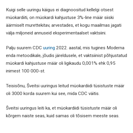
Kuigi selle uuringu käigus ei diagnoositud kellelgi otsest
müokardiiti, on müokardi kahjustuse 3%-line määr siiski
äärmiselt murettekitav, arvestades, et kogu maailmas jagati
välja miljoneid annuseid eksperimentaalset vaktsiini.
Palju suurem CDC
uuring
2022. aastal, mis tugines Moderna
enda metoodikale, jõudis järeldusele, et vaktsiinist põhjustatud
müokardi kahjustuse määr oli ligikaudu 0,001% ehk 0,95
inimest 100 000-st.
Teisisõnu, Šveitsi uuringus leitud müokardiidi tüsistuste määr
oli 3000 korda suurem kui see, mida CDC väitis.
Šveitsi uuringus leiti ka, et müokardiidi tüsistuste määr oli
kõrgem naiste seas, kuid samas oli tõsisem meeste seas.