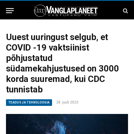
Uuest uuringust selgub, et
COVID -19 vaktsiinist
põhjustatud
südamekahjustused on 3000
korda suuremad, kui CDC
tunnistab
28. juuli 2023
TEADUS JA TEHNOLOOGIA