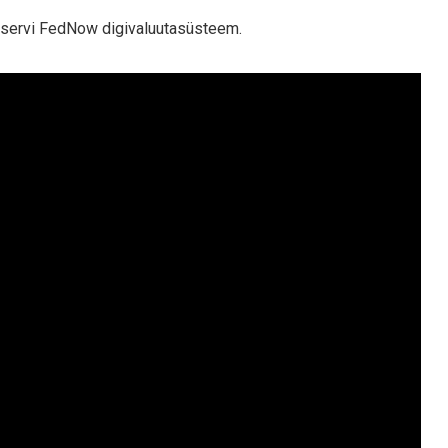
reservi FedNow digivaluutasüsteem.