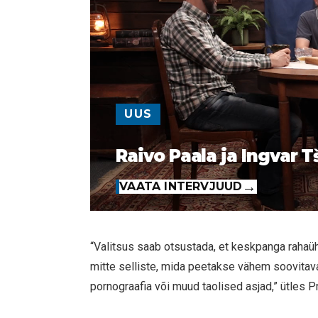
UUS
Raivo Paala ja Ingvar T
VAATA INTERVJUUD
“Valitsus saab otsustada, et keskpanga rahaü
mitte selliste, mida peetakse vähem soovitav
pornograafia või muud taolised asjad,” ütles P