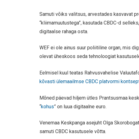
Samuti võiks valitsus, arvestades kasvavat p
“kliimamuutustega”, kasutada CBDC-d selleks, et
digitaalse rahaga osta.
WEF ei ole ainus suur poliitiline organ, mis d
olevat üheskoos seda tehnoloogiat kasutusel
Eelmisel kuul teatas Rahvusvahelise Valuutafo
kõvasti ülemaailmse CBDC platvormi kontsepts
Mõned päevad hiljem ütles Prantsusmaa keskpa
“
kohus
” on luua digitaalne euro.
Venemaa Keskpanga asejuht Olga Skorobogato
samuti CBDC kasutusele võtta.