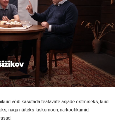
šižikov
hikuid võib kasutada teatavate asjade ostmiseks, kuid
aks, nagu näiteks laskemoon, narkootikumid,
rasad.