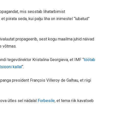
ropagandat, mis seostab lihatarbimist
 piirata seda, kui palju liha on inimestel “lubatud”
igivaluutat propageerib, sest kogu maailma juhid näivad
e võtmas.
ndi tegevdirektor Kristalina Georgieva, et IMF “
töötab
iooni kallal
“.
nga president François Villeroy de Galhau, et riigi
va ütles sel nädalal
Forbesile
, et tema riik kavatseb