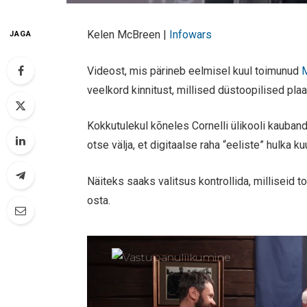
Kelen McBreen |
Infowars
JAGA
Videost, mis pärineb eelmisel kuul toimunud
veelkord kinnitust, millised düstoopilised plaa
Kokkutulekul kõneles Cornelli ülikooli kauba
otse välja, et digitaalse raha “eeliste” hulka
Näiteks saaks valitsus kontrollida, milliseid t
osta.