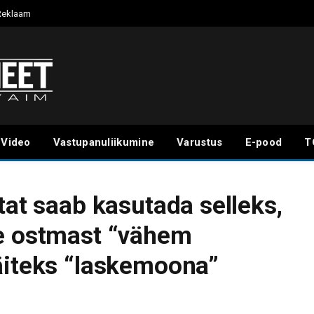
Reklaam
Video
Vastupanuliikumine
Varustus
E-pood
T
tat saab kasutada selleks,
ke ostmast “vähem
äiteks “laskemoona”