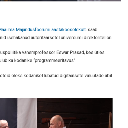
Maailma Majandusfoorumi aastakoosolekult
, saab
nid isehakanud autoritaarsetel universumi direktoritel on.
nduspoliitika vanemprofessor Eswar Prasad, kes ütles
 kuulub ka kodanike “programmeeritavus”.
ooteid oleks kodanikel lubatud digitaalsete valuutade abil