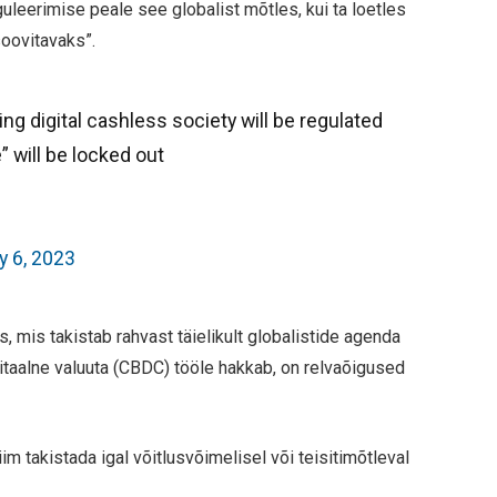
guleerimise peale see globalist mõtles, kui ta loetles
soovitavaks”.
ng digital cashless society will be regulated
 will be locked out
y 6, 2023
, mis takistab rahvast täielikult globalistide agenda
itaalne valuuta (CBDC) tööle hakkab, on relvaõigused
iim takistada igal võitlusvõimelisel või teisitimõtleval