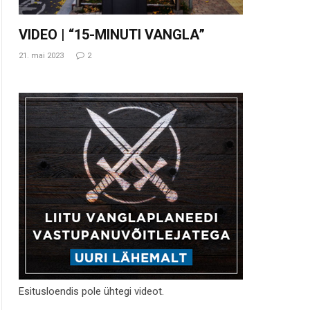
VIDEO | “15-MINUTI VANGLA”
21. mai 2023
2
Esitusloendis pole ühtegi videot.