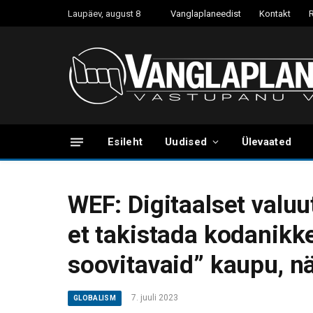
Laupäev, august 8
Vanglaplaneedist
Kontakt
Esileht
Uudised
Ülevaated
WEF: Digitaalset valuu
et takistada kodanik
soovitavaid” kaupu, n
7. juuli 2023
GLOBALISM