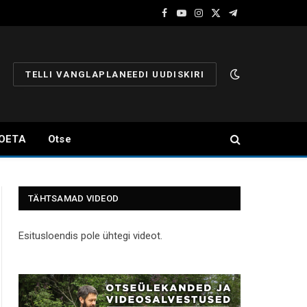
Facebook
YouTube
Instagram
X
Telegram
(Twitter)
TELLI VANGLAPLANEEDI UUDISKIRI
OETA
Otse
TÄHTSAMAD VIDEOD
Esitusloendis pole ühtegi videot.