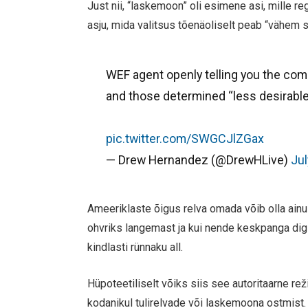
Just nii, “laskemoon” oli esimene asi, mille re
asju, mida valitsus tõenäoliselt peab “vähem 
WEF agent openly telling you the comi
and those determined “less desirable”
pic.twitter.com/SWGCJlZGax
— Drew Hernandez (@DrewHLive)
Jul
Ameeriklaste õigus relva omada võib olla ainus
ohvriks langemast ja kui nende keskpanga dig
kindlasti rünnaku all.
Hüpoteetiliselt võiks siis see autoritaarne rež
kodanikul tulirelvade või laskemoona ostmist.