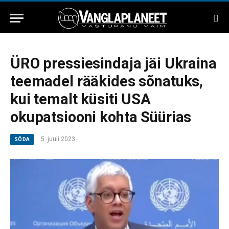
ÜRO pressiesindaja jäi Ukraina
teemadel rääkides sõnatuks,
kui temalt küsiti USA
okupatsiooni kohta Süürias
5. juuli 2023
SÕDA