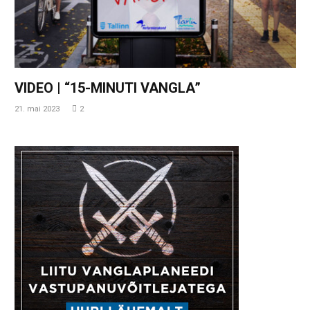
VIDEO | “15-MINUTI VANGLA”
21. mai 2023
2