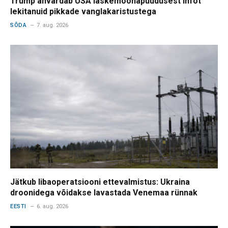
Trump ähvardab USA laskemoonapuudusest infot
lekitanuid pikkade vanglakaristustega
SÕDA
7. aug. 2026
Jätkub libaoperatsiooni ettevalmistus: Ukraina
droonidega võidakse lavastada Venemaa rünnak
EESTI
6. aug. 2026