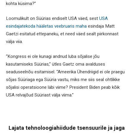
kohta küsima?”
Loomulikult on Süürias endiselt USA väed, sest
USA
esindajatekoda hääletas veebruaris maha
esindaja Matt
Gaetzi esitatud ettepaneku, et need väed sealt piirkonnast
välja viia.
“Kongress ei ole kunagi andnud luba sõjalise jõu
kasutamiseks Süürias,” ütles Gaetz oma avalduses
seaduseelnõu esitamisel. “Ameerika Ühendriigid ei ole praegu
sõjas Süüriaga ega Süüria vastu, miks me siis seal ohtlikke
sõjalisi operatsioone läbi viime? President Biden peab kõik
USA relvajõud Süüriast välja viima.”
Lajata tehnoloogiahiidude tsensuurile ja jaga