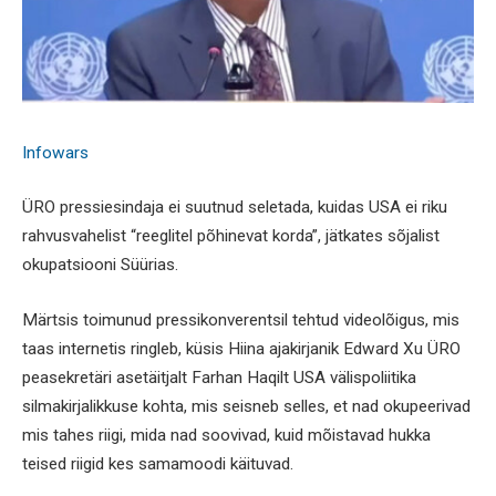
Infowars
ÜRO pressiesindaja ei suutnud seletada, kuidas USA ei riku
rahvusvahelist “reeglitel põhinevat korda”, jätkates sõjalist
okupatsiooni Süürias.
Märtsis toimunud pressikonverentsil tehtud videolõigus, mis
taas internetis ringleb, küsis Hiina ajakirjanik Edward Xu ÜRO
peasekretäri asetäitjalt Farhan Haqilt USA välispoliitika
silmakirjalikkuse kohta, mis seisneb selles, et nad okupeerivad
mis tahes riigi, mida nad soovivad, kuid mõistavad hukka
teised riigid kes samamoodi käituvad.