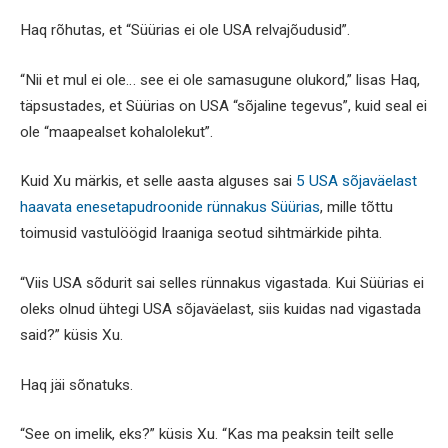
Haq rõhutas, et “Süürias ei ole USA relvajõudusid”.
“Nii et mul ei ole… see ei ole samasugune olukord,” lisas Haq,
täpsustades, et Süürias on USA “sõjaline tegevus”, kuid seal ei
ole “maapealset kohalolekut”.
Kuid Xu märkis, et selle aasta alguses sai
5 USA sõjaväelast
haavata enesetapudroonide rünnakus Süürias
, mille tõttu
toimusid vastulöögid Iraaniga seotud sihtmärkide pihta.
“Viis USA sõdurit sai selles rünnakus vigastada. Kui Süürias ei
oleks olnud ühtegi USA sõjaväelast, siis kuidas nad vigastada
said?” küsis Xu.
Haq jäi sõnatuks.
“See on imelik, eks?” küsis Xu. “Kas ma peaksin teilt selle