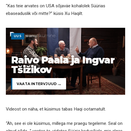
“Kas teie arvates on USA sõjaväe kohalolek Süürias
ebaseaduslik või mitte?” küsis Xu Haqilt.
UUS
Raivo Paala ja Ingvar
Tšižikov
VAATA INTERVJUUD
Videost on näha, et küsimus tabas Haqi ootamatult.
“Äh, see ei ole küsimus, millega me praegu tegeleme. Seal on