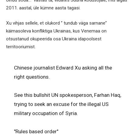
olnud sõda…” vastas ta, viidates Süüria kodusõjale, mis algas
2011. aastal, üle kümne aasta tagasi.
Xu vihjas sellele, et olukord ” tundub väga sarnane”
käimasoleva konfliktiga Ukrainas, kus Venemaa on
otsustanud okupeerida osa Ukraina idapoolsest
territooriumist.
Chinese journalist Edward Xu asking all the
right questions.
See this bullshit UN spokesperson, Farhan Haq,
trying to seek an excuse for the illegal US
military occupation of Syria.
"Rules based order"