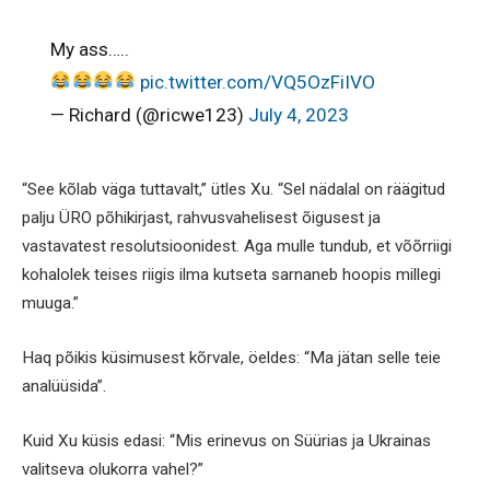
My ass…..
pic.twitter.com/VQ5OzFiIVO
— Richard (@ricwe123)
July 4, 2023
“See kõlab väga tuttavalt,” ütles Xu. “Sel nädalal on räägitud
palju ÜRO põhikirjast, rahvusvahelisest õigusest ja
vastavatest resolutsioonidest. Aga mulle tundub, et võõrriigi
kohalolek teises riigis ilma kutseta sarnaneb hoopis millegi
muuga.”
Haq põikis küsimusest kõrvale, öeldes: “Ma jätan selle teie
analüüsida”.
Kuid Xu küsis edasi: “Mis erinevus on Süürias ja Ukrainas
valitseva olukorra vahel?”