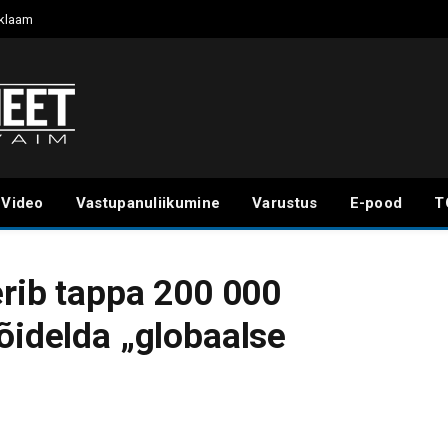
klaam
Video
Vastupanuliikumine
Varustus
E-pood
T
erib tappa 200 000
õidelda „globaalse