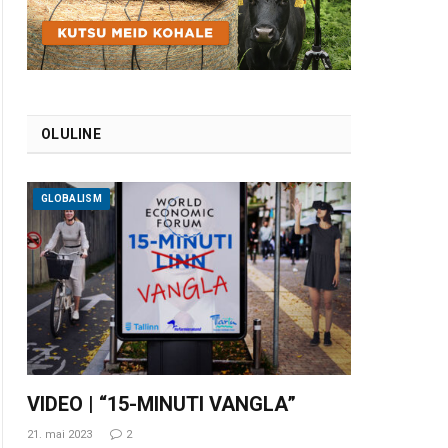
OLULINE
GLOBALISM
VIDEO | “15-MINUTI VANGLA”
21. mai 2023
2