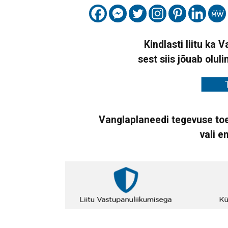
Kindlasti liitu ka 
sest siis jõuab oluli
Vanglaplaneedi tegevuse toe
vali e