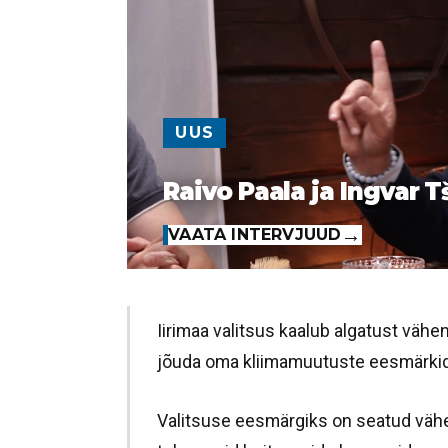
UUS
Raivo Paala ja Ingvar T
VAATA INTERVJUUD
Iirimaa valitsus kaalub algatust väh
jõuda oma kliimamuutuste eesmärkid
Valitsuse eesmärgiks on seatud väh