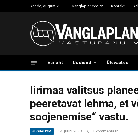
Reede, august 7
Vanglaplaneedist
Kontakt
Re
Esileht
Uudised
Ülevaated
Iirimaa valitsus plane
peeretavat lehma, et v
soojenemise“ vastu.
14. juuni 2023
1 kommentaar
GLOBALISM