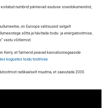
s esitatud numbrid pärinevad asutuse sisedokumendist,
hullumeelne, on Euroopa valitsused selgelt
umeestega sõtta ja hävitada toidu- ja energiatootmise,
“ vastu võitlemist.
ohn Kerry, et farmerid peavad kasvuhoonegaaside
rtes kogustes toidu tootmise
.
utootmist radikaalselt muutma, et saavutada 2030.