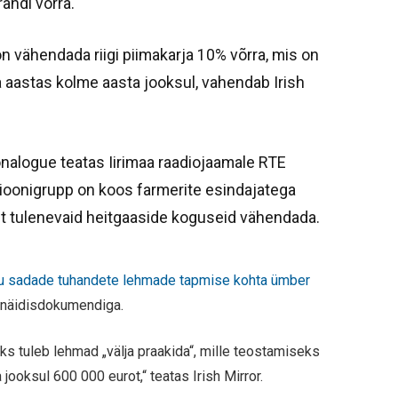
andi võrra.
 vähendada riigi piimakarja 10% võrra, mis on
aastas kolme aasta jooksul, vahendab Irish
alogue teatas Iirimaa raadiojaamale RTE
sioonigrupp on koos farmerite esindajatega
t tulenevaid heitgaaside koguseid vähendada.
tu sadade tuhandete lehmade tapmise kohta ümber
st näidisdokumendiga.
ks tuleb lehmad „välja praakida“, mille teostamiseks
ooksul 600 000 eurot,“ teatas Irish Mirror.