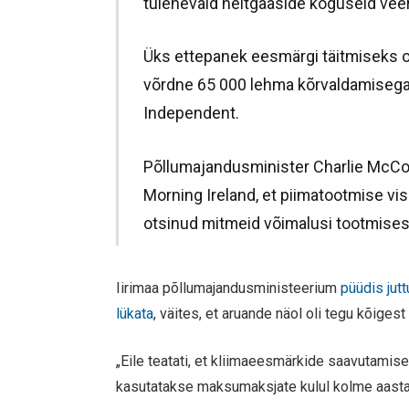
tulenevaid heitgaaside koguseid veer
Üks ettepanek eesmärgi täitmiseks on
võrdne 65 000 lehma kõrvaldamisega 
Independent.
Põllumajandusminister Charlie McCon
Morning Ireland, et piimatootmise vi
otsinud mitmeid võimalusi tootmises
Iirimaa põllumajandusministeerium
püüdis jut
lükata
, väites, et aruande näol oli tegu kõige
„Eile teatati, et kliimaeesmärkide saavutamise
kasutatakse maksumaksjate kulul kolme aasta j