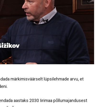
šižikov
endada märkimisväärselt lüpsilehmade arvu, et
eni.
endada aastaks 2030 Iirimaa põllumajandusest