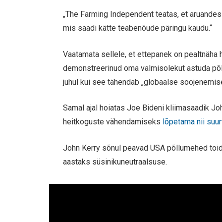
„The Farming Independent teatas, et aruande
mis saadi kätte teabenõude päringu kaudu.“
Vaatamata sellele, et ettepanek on pealtnäha 
demonstreerinud oma valmisolekut astuda põll
juhul kui see tähendab „globaalse soojenemise
Samal ajal hoiatas Joe Bideni kliimasaadik J
heitkoguste vähendamiseks
lõpetama nii suu
John Kerry sõnul peavad USA põllumehed toid
aastaks süsinikuneutraalsuse.