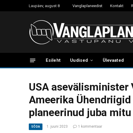
Laupäev, august 8
Vanglaplaneedist
Kontakt
Esileht
Uudised
Ülevaated
USA asevälisminister 
Ameerika Ühendriigid 
planeerinud juba mitu
1. juuni 2023
1 kommentaar
SÕDA