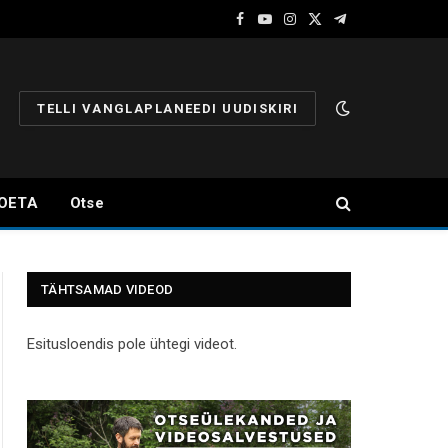
Facebook
YouTube
Instagram
X
Telegram
(Twitter)
TELLI VANGLAPLANEEDI UUDISKIRI
OETA
Otse
TÄHTSAMAD VIDEOD
Esitusloendis pole ühtegi videot.