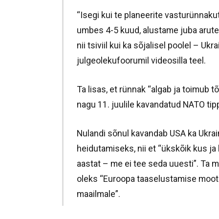
“Isegi kui te planeerite vasturünnaku
umbes 4-5 kuud, alustame juba arutel
nii tsiviil kui ka sõjalisel poolel – Ukr
julgeolekufoorumil videosilla teel.
Ta lisas, et rünnak “algab ja toimub
nagu 11. juulile kavandatud NATO ti
Nulandi sõnul kavandab USA ka Ukrai
heidutamiseks, nii et “ükskõik kus ja
aastat – me ei tee seda uuesti”. Ta ma
oleks “Euroopa taaselustamise moot
maailmale”.