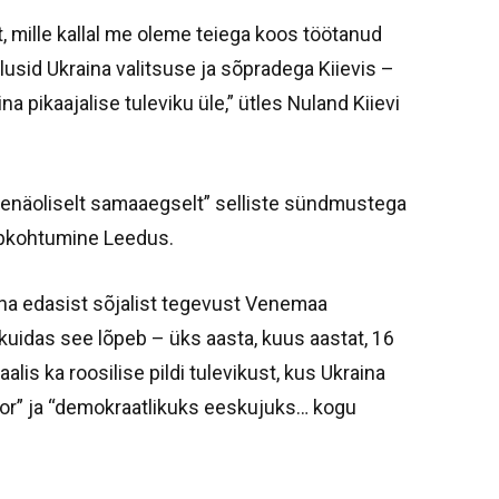
t, mille kallal me oleme teiega koos töötanud
usid Ukraina valitsuse ja sõpradega Kiievis –
aina pikaajalise tuleviku üle,” ütles Nuland Kiievi
 tõenäoliselt samaaegselt” selliste sündmustega
ppkohtumine Leedus.
na edasist sõjalist tegevust Venemaa
 kuidas see lõpeb – üks aasta, kuus aastat, 16
alis ka roosilise pildi tulevikust, kus Ukraina
or” ja “demokraatlikuks eeskujuks… kogu