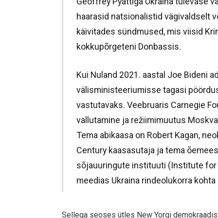
Geoffrey Pyattiga Ukraina tulevase v
haarasid natsionalistid vägivaldselt 
käivitades sündmused, mis viisid K
kokkupõrgeteni Donbassis.
Kui Nuland 2021. aastal Joe Bideni a
välisministeeriumisse tagasi pöördus,
vastutavaks. Veebruaris Carnegie Fou
vallutamine ja režiimimuutus Moskvas
Tema abikaasa on Robert Kagan, neok
Century kaasasutaja ja tema õemees
sõjauuringute instituuti (Institute f
meedias Ukraina rindeolukorra kohta sa
Sellega seoses ütles New Yorgi demokraadist 