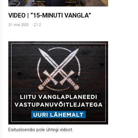
VIDEO | “15-MINUTI VANGLA”
21. mai 2023
2
Esitusloendis pole ühtegi videot.