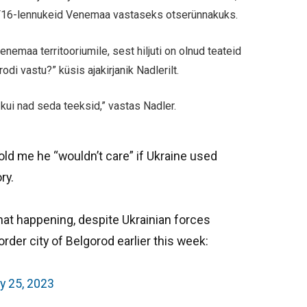
e F16-lennukeid Venemaa vastaseks otserünnakuks.
nemaa territooriumile, sest hiljuti on olnud teateid
odi vastu?” küsis ajakirjanik Nadlerilt.
 kui nad seda teeksid,” vastas Nadler.
old me he “wouldn’t care” if Ukraine used
ry.
hat happening, despite Ukrainian forces
rder city of Belgorod earlier this week:
y 25, 2023