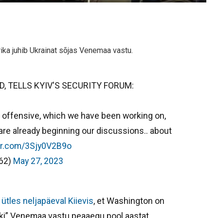
ika juhib Ukrainat sõjas Venemaa vastu.
D, TELLS KYIV'S SECURITY FORUM:
r offensive, which we have been working on,
are already beginning our discussions.. about
ter.com/3Sjy0V2B9o
962)
May 27, 2023
ütles neljapäeval Kiievis
, et Washington on
öki” Venemaa vastu peaaegu pool aastat.