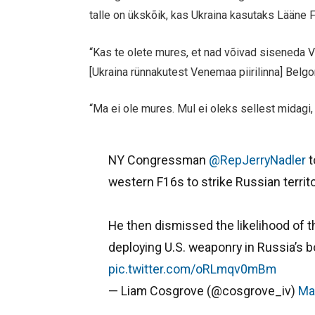
talle on ükskõik, kas Ukraina kasutaks Lään
“Kas te olete mures, et nad võivad siseneda Ve
[Ukraina rünnakutest Venemaa piirilinna] Belgor
“Ma ei ole mures. Mul ei oleks sellest midagi,
NY Congressman
@RepJerryNadler
t
western F16s to strike Russian territo
He then dismissed the likelihood of t
deploying U.S. weaponry in Russia’s bo
pic.twitter.com/oRLmqv0mBm
— Liam Cosgrove (@cosgrove_iv)
Ma