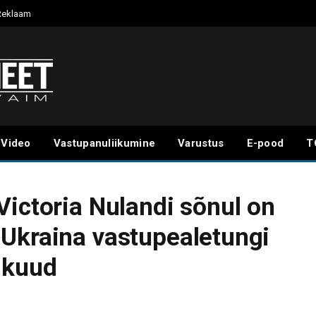
Reklaam
Video
Vastupanuliikumine
Varustus
E-pood
T
Victoria Nulandi sõnul on
Ukraina vastupealetungi
 kuud