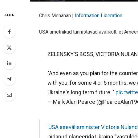
Chris Menahan |
Information Liberation
JAGA
USA ametnikud tunnistavad avalikult, et Ameer
ZELENSKY'S BOSS, VICTORIA NULAN
"And even as you plan for the counte
with you, for some 4 or 5 months, we 
Ukraine's long term future.."
pic.twit
— Mark Alan Pearce (@PearceAlan1
USA asevälisminister Victoria Nuland 
aidanud planeerida Ukraina “vastulö