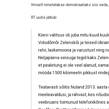
Ilmselt nimetatakse demokraatiaks siis seda, e
RT uudis jätkub:
Kiievi valitsus oli juba mitu kuud ku
Volodõmõr Zelenskõi ja teised Ukraina
relvi, laskemoona ja varustust ning n
Neljapäeva seisuga tegid kaks Zelensk
et pealetung ei ole veel alanud, sama
mööda 1500 kilomeetri pikkust rindej
Teatavasti sõitis Nuland 2013. aasta
meeleavaldusi, ja rahvast, kes nõudsi
veebruaris toimunud telefonikõnes a