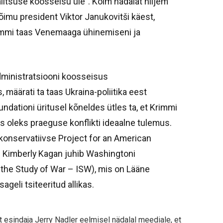
alitsuse koosseisu üle”. Kolm nädalat hiljem
võimu president Viktor Janukovitši käest,
rimmi taas Venemaaga ühinemiseni ja
dministratsiooni koosseisus
 määrati ta taas Ukraina-poliitika eest
ndationi üritusel kõneldes ütles ta, et Krimmi
 oleks praeguse konflikti ideaalne tulemus.
onservatiivse Project for an American
 Kimberly Kagan juhib Washingtoni
or the Study of War – ISW), mis on Lääne
geli tsiteeritud allikas.
esindaja Jerry Nadler eelmisel nädalal meediale, et