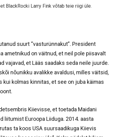
t BlackRocki Larry Fink võtab teie riigi üle.
ulutanud suurt “vasturünnakut”. President
 ametnikud on väitnud, et neil pole piisavalt
ad vajavad, et Lääs saadaks seda neile juurde.
õi nõunikku avalikke avaldusi, milles väitsid,
s kui kolmas kinnitas, et see on juba käimas
oont.
 detsembris Kiievisse, et toetada Maidani
d liitumist Euroopa Liiduga. 2014. aasta
rutas ta koos USA suursaadikuga Kiievis