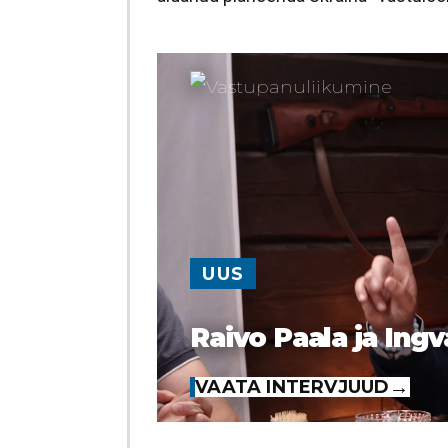
UUS
Raivo Paala ja Ingv
VAATA INTERVJUUD