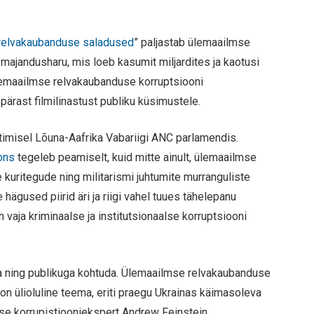
 relvakaubanduse saladused
” paljastab ülemaailmse
majandusharu, mis loeb kasumit miljardites ja kaotusi
ülemaailmse relvakaubanduse korruptsiooni
pärast filmilinastust publiku küsimustele.
timisel Lõuna-Aafrika Vabariigi ANC parlamendis.
ons
tegeleb peamiselt, kuid mitte ainult, ülemaailmse
 kuritegude ning militarismi juhtumite murranguliste
hägused piirid äri ja riigi vahel tuues tähelepanu
on vaja kriminaalse ja institutsionaalse korruptsiooni
ata ning publikuga kohtuda. Ülemaailmse relvakaubanduse
 on ülioluline teema, eriti praegu Ukrainas käimasoleva
stuse korrupistiooniekspert Andrew Feinstein.