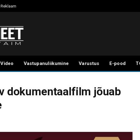
Reklaam
Video
Vastupanuliikumine
Varustus
E-pood
T
av dokumentaalfilm jõuab
e