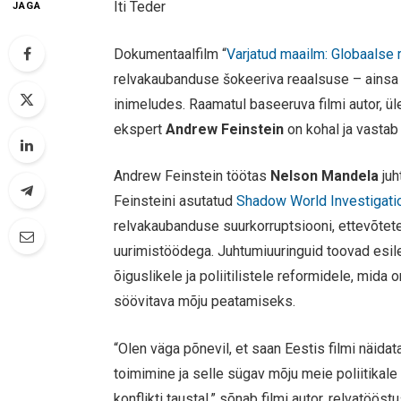
Iti Teder
JAGA
Dokumentaalfilm “
Varjatud maailm: Globaalse
relvakaubanduse šokeeriva reaalsuse – ainsa 
inimeludes. Raamatul baseeruva filmi autor, 
ekspert
Andrew Feinstein
on kohal ja vastab 
Andrew Feinstein töötas
Nelson Mandela
juh
Feinsteini asutatud
Shadow World Investigati
relvakaubanduse suurkorruptsiooni, ettevõtete
uurimistöödega. Juhtumiuuringuid toovad esile 
õiguslikele ja poliitilistele reformidele, mida 
söövitava mõju peatamiseks.
“Olen väga põnevil, et saan Eestis filmi näid
toimimine ja selle sügav mõju meie poliitikale
konflikti taustal,” sõnab filmi autor, relvatöö