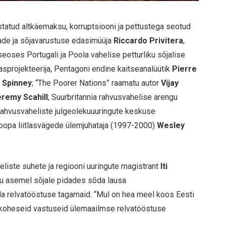
tatud altkäemaksu, korruptsiooni ja pettustega seotud
vade ja sõjavarustuse edasimüüja
Riccardo Privitera
,
eoses Portugali ja Poola vahelise petturliku sõjalise
asprojekteerija, Pentagoni endine kaitseanalüütik
Pierre
. Spinney
; “The Poorer Nations” raamatu autor
Vijay
eremy Scahill
; Suurbritannia rahvusvahelise arengu
 rahvusvaheliste julgeolekuuuringute keskuse
oopa liitlasvägede ülemjuhataja (1997-2000)
Wesley
eliste suhete ja regiooni uuringute magistrant
Iti
ahu asemel sõjale pidades sõda lausa
a relvatööstuse tagamaid. “Mul on hea meel koos Eesti
sekoheseid vastuseid ülemaailmse relvatööstuse