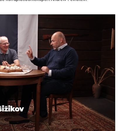
šižikov