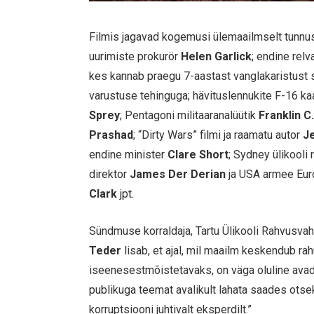
Filmis jagavad kogemusi ülemaailmselt tunnus
uurimiste prokurör
Helen Garlick
; endine rel
kes kannab praegu 7-aastast vanglakaristust s
varustuse tehinguga; hävituslennukite F-16 ka
Sprey
; Pentagoni militaaranalüütik
Franklin C
Prashad
; “Dirty Wars” filmi ja raamatu autor
J
endine minister
Clare Short
; Sydney ülikooli
direktor
James Der Derian
ja USA armee Eur
Clark
jpt.
Sündmuse korraldaja, Tartu Ülikooli Rahvusvah
Teder
lisab, et ajal, mil maailm keskendub r
iseenesestmõistetavaks, on väga oluline avad
publikuga teemat avalikult lahata saades ot
korruptsiooni juhtivalt eksperdilt.”