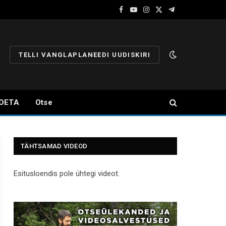
Facebook
YouTube
Instagram
X
Telegram
(Twitter)
TELLI VANGLAPLANEEDI UUDISKIRI
OETA
Otse
TÄHTSAMAD VIDEOD
Esitusloendis pole ühtegi videot.