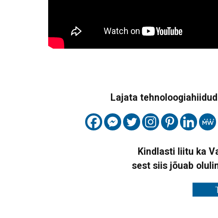
Lajata tehnoloogiahiidude
Kindlasti liitu ka 
sest siis jõuab oluli