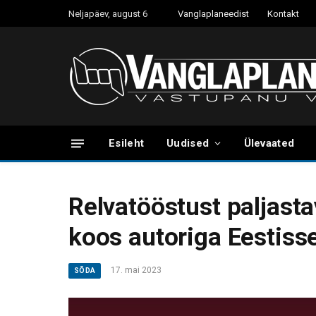
Neljapäev, august 6
Vanglaplaneedist
Kontakt
Esileht
Uudised
Ülevaated
Relvatööstust paljast
koos autoriga Eestiss
17. mai 2023
SÕDA