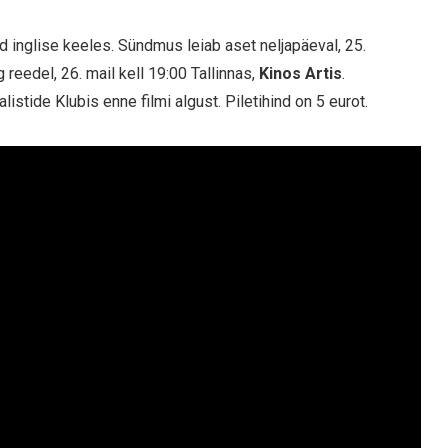
ad inglise keeles. Sündmus leiab aset neljapäeval, 25.
g reedel, 26. mail kell 19:00 Tallinnas,
Kinos Artis
.
alistide Klubis enne filmi algust. Piletihind on 5 eurot.