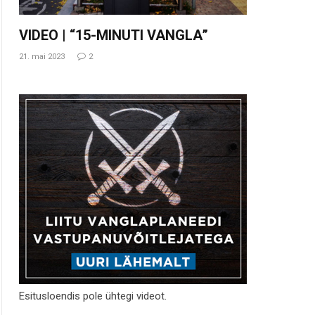
VIDEO | “15-MINUTI VANGLA”
21. mai 2023
2
Esitusloendis pole ühtegi videot.