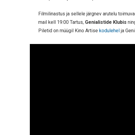
Filmilinastus ja sellele järgnev arutelu toimuv
mail kell 19:00 Tartus,
Genialistide Klubis
nin
Piletid on müügil Kino Artise
kodulehel
ja Geni