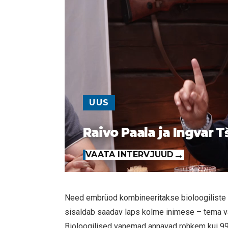
UUS
Raivo Paala ja Ingvar T
VAATA INTERVJUUD
Need embrüod kombineeritakse bioloogiliste
sisaldab saadav laps kolme inimese – tema 
Bioloogilised vanemad annavad rohkem kui 99