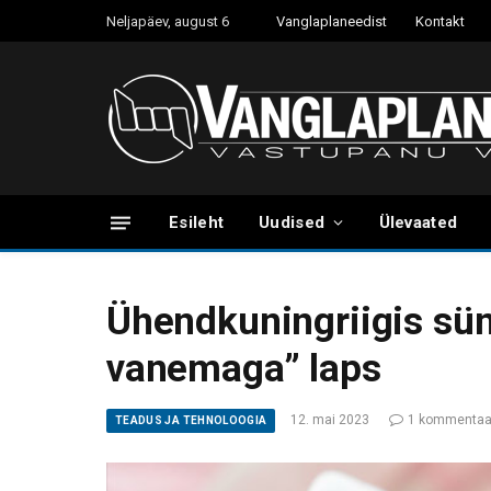
Neljapäev, august 6
Vanglaplaneedist
Kontakt
Esileht
Uudised
Ülevaated
Ühendkuningriigis sü
vanemaga” laps
12. mai 2023
1 kommentaa
TEADUS JA TEHNOLOOGIA