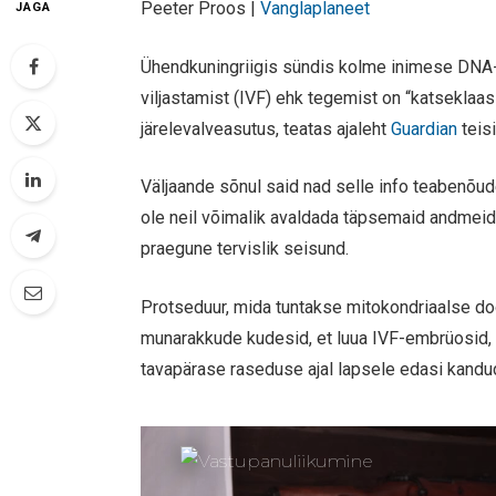
Peeter Proos |
Vanglaplaneet
JAGA
Ühendkuningriigis sündis kolme inimese DNA-g
viljastamist (IVF) ehk tegemist on “katseklaasi
järelevalveasutus, teatas ajaleht
Guardian
teis
Väljaande sõnul said nad selle info teabenõude
ole neil võimalik avaldada täpsemaid andmeid s
praegune tervislik seisund.
Protseduur, mida tuntakse mitokondriaalse do
munarakkude kudesid, et luua IVF-embrüosid, 
tavapärase raseduse ajal lapsele edasi kandu