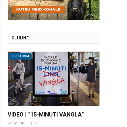
OLULINE
GLOBALISM
VIDEO | “15-MINUTI VANGLA”
21. mai 2023
2