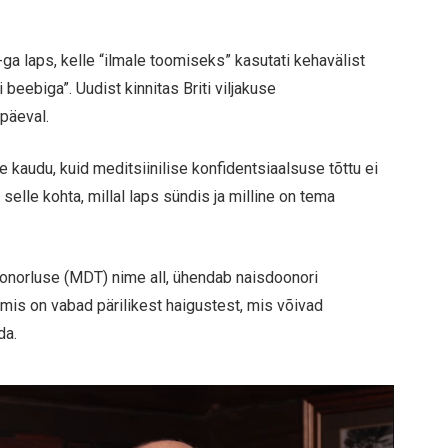
a laps, kelle “ilmale toomiseks” kasutati kehavälist
 beebiga”. Uudist kinnitas Briti viljakuse
ipäeval.
 kaudu, kuid meditsiinilise konfidentsiaalsuse tõttu ei
elle kohta, millal laps sündis ja milline on tema
onorluse (MDT) nime all, ühendab naisdoonori
mis on vabad pärilikest haigustest, mis võivad
da.