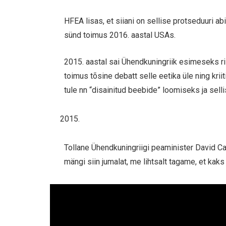
HFEA lisas, et siiani on sellise protseduuri a
sünd toimus 2016. aastal USAs.
2015. aastal sai Ühendkuningriik esimeseks r
toimus tõsine debatt selle eetika üle ning krii
tule nn “disainitud beebide” loomiseks ja sell
Tollane Ühendkuningriigi peaminister David Ca
mängi siin jumalat, me lihtsalt tagame, et kaks