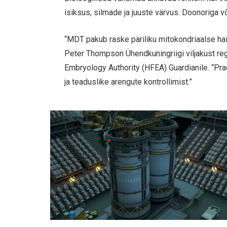
isiksus, silmade ja juuste värvus. Doonoriga
“MDT pakub raske päriliku mitokondriaalse ha
Peter Thompson Ühendkuningriigi viljakust re
Embryology Authority (HFEA) Guardianile. “Pra
ja teaduslike arengute kontrollimist.”