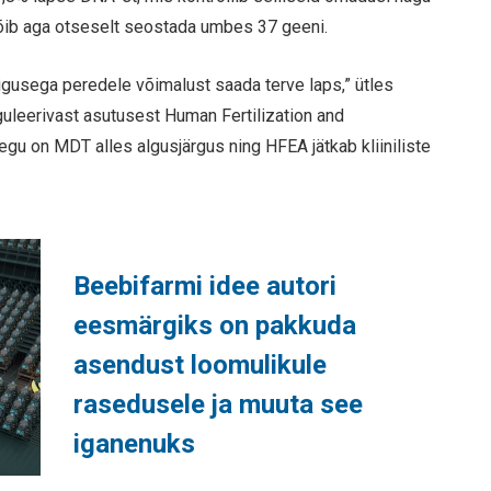
 võib aga otseselt seostada umbes 37 geeni.
igusega peredele võimalust saada terve laps,” ütles
guleerivast asutusest Human Fertilization and
egu on MDT alles algusjärgus ning HFEA jätkab kliiniliste
Beebifarmi idee autori
eesmärgiks on pakkuda
asendust loomulikule
rasedusele ja muuta see
iganenuks