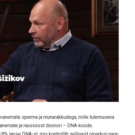
šižikov
 vanemate sperma ja munarakkudega, mille tulemusena
vanemate ja naissoost doonori – DNA-koode.
,8% lapse DNA-st, mis kontrollib selliseid omadusi nagu