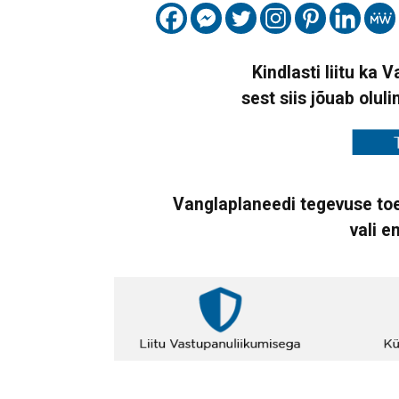
Kindlasti liitu ka 
sest siis jõuab oluli
Vanglaplaneedi tegevuse toe
vali e