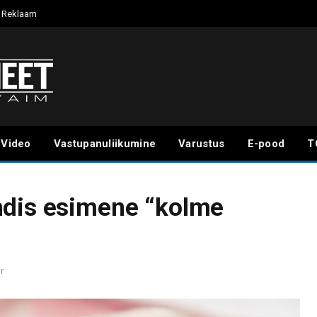
Reklaam
Video
Vastupanuliikumine
Varustus
E-pood
T
ndis esimene “kolme
r