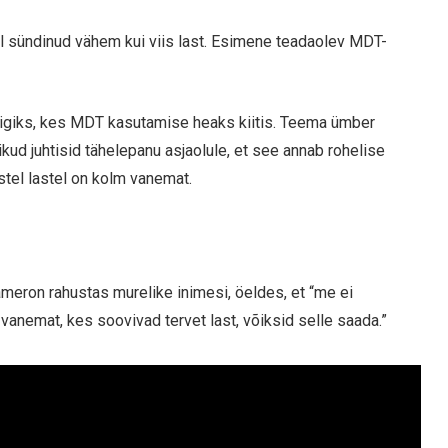
bil sündinud vähem kui viis last. Esimene teadaolev MDT-
iigiks, kes MDT kasutamise heaks kiitis. Teema ümber
tikud juhtisid tähelepanu asjaolule, et see annab rohelise
istel lastel on kolm vanemat.
meron rahustas murelike inimesi, öeldes, et “me ei
 vanemat, kes soovivad tervet last, võiksid selle saada.”