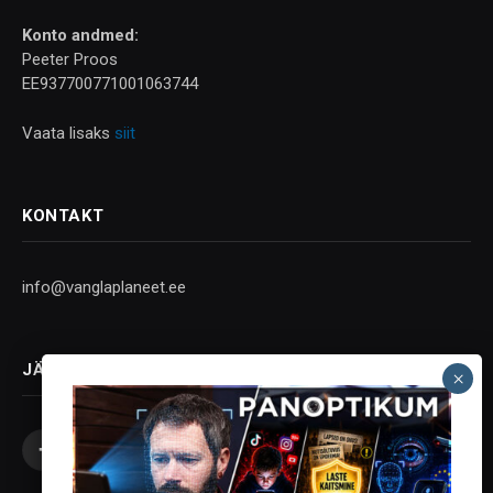
Konto andmed:
Peeter Proos
EE937700771001063744
Vaata lisaks
siit
KONTAKT
info@vanglaplaneet.ee
JÄLGI SOTSIAALMEEDIAS
Facebook
X
Instagram
YouTube
Telegram
(Twitter)