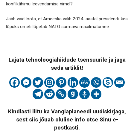
konfliktihimu leevendamise nimel?
Jääb vaid loota, et Ameerika valib 2024. aastal presidendi, kes
lõpuks ometi lõpetab NATO surmava maailmaturnee.
Lajata tehnoloogiahiidude tsensuurile ja jaga
seda artiklit!
Kindlasti liitu ka Vanglaplaneedi uudiskirjaga,
sest siis jõuab oluline info otse Sinu e-
postkasti.