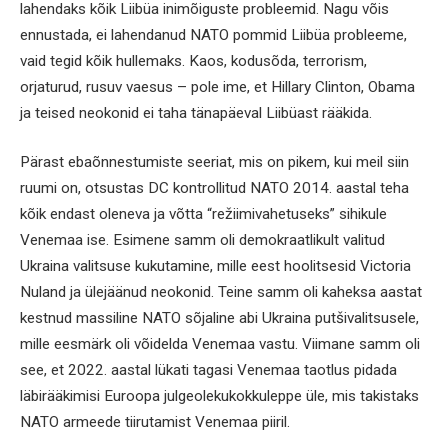
lahendaks kõik Liibüa inimõiguste probleemid. Nagu võis
ennustada, ei lahendanud NATO pommid Liibüa probleeme,
vaid tegid kõik hullemaks. Kaos, kodusõda, terrorism,
orjaturud, rusuv vaesus – pole ime, et Hillary Clinton, Obama
ja teised neokonid ei taha tänapäeval Liibüast rääkida.
Pärast ebaõnnestumiste seeriat, mis on pikem, kui meil siin
ruumi on, otsustas DC kontrollitud NATO 2014. aastal teha
kõik endast oleneva ja võtta “režiimivahetuseks” sihikule
Venemaa ise. Esimene samm oli demokraatlikult valitud
Ukraina valitsuse kukutamine, mille eest hoolitsesid Victoria
Nuland ja ülejäänud neokonid. Teine samm oli kaheksa aastat
kestnud massiline NATO sõjaline abi Ukraina putšivalitsusele,
mille eesmärk oli võidelda Venemaa vastu. Viimane samm oli
see, et 2022. aastal lükati tagasi Venemaa taotlus pidada
läbirääkimisi Euroopa julgeolekukokkuleppe üle, mis takistaks
NATO armeede tiirutamist Venemaa piiril.