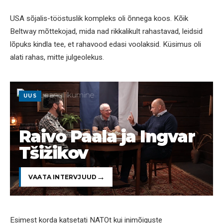
USA sõjalis-tööstuslik kompleks oli õnnega koos. Kõik
Beltway mõttekojad, mida nad rikkalikult rahastavad, leidsid
lõpuks kindla tee, et rahavood edasi voolaksid. Küsimus oli
alati rahas, mitte julgeolekus.
UUS
Raivo Paala ja Ingvar
Tšižikov
VAATA INTERVJUUD
Esimest korda katsetati NATOt kui inimõiguste