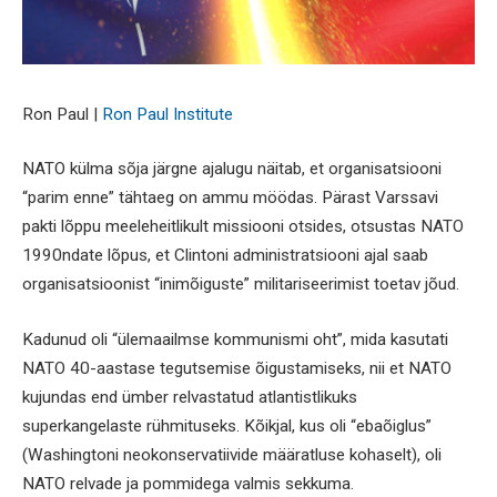
Ron Paul |
Ron Paul Institute
NATO külma sõja järgne ajalugu näitab, et organisatsiooni
“parim enne” tähtaeg on ammu möödas. Pärast Varssavi
pakti lõppu meeleheitlikult missiooni otsides, otsustas NATO
1990ndate lõpus, et Clintoni administratsiooni ajal saab
organisatsioonist “inimõiguste” militariseerimist toetav jõud.
Kadunud oli “ülemaailmse kommunismi oht”, mida kasutati
NATO 40-aastase tegutsemise õigustamiseks, nii et NATO
kujundas end ümber relvastatud atlantistlikuks
superkangelaste rühmituseks. Kõikjal, kus oli “ebaõiglus”
(Washingtoni neokonservatiivide määratluse kohaselt), oli
NATO relvade ja pommidega valmis sekkuma.