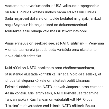
Vaatamata peavoolumeedia ja USA valitsuse propagandale
on NATO olnud Ukrainas umbes sama edukas kui Liibüas.
Sadu miljardeid dollareid on tuulde loobitud ning ajakirjanikud
nagu Seymour Hersh ja teised on dokumenteerinud,
toidetakse selle rahaga vaid massilist korruptsiooni.
Ainus erinevus on seekord see, et NATO sihtmärk – Venemaa
– omab tuumarelvi ja peab seda varisõda oma eksistentsi
jaoks eluliselt tähtsaks.
Kuid nüüd on NATO, hoolimata oma ebaõnnestumistest,
otsustanud alustada konflikti ka Hiinaga. Võib-olla selleks, et
juhtida tähelepanu kõrvale oma katastroofilt Ukrainas.
Eelmisel nädalal teatas NATO, et avab Jaapanis oma esimese
Aasia kontori. Mis järgmiseks, NATO liikmelisuse tagamine
Taiwani jaoks? Kas Taiwan on vabatahtlikult NATO uus
“Ukraina” – ohverdades end Hiinale NATO näiliselt lõputu