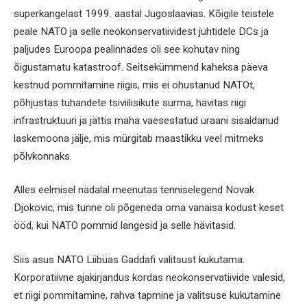
superkangelast 1999. aastal Jugoslaavias. Kõigile teistele
peale NATO ja selle neokonservatiividest juhtidele DCs ja
paljudes Euroopa pealinnades oli see kohutav ning
õigustamatu katastroof. Seitsekümmend kaheksa päeva
kestnud pommitamine riigis, mis ei ohustanud NATOt,
põhjustas tuhandete tsiviilisikute surma, hävitas riigi
infrastruktuuri ja jättis maha vaesestatud uraani sisaldanud
laskemoona jälje, mis mürgitab maastikku veel mitmeks
põlvkonnaks.
Alles eelmisel nädalal meenutas tenniselegend Novak
Djokovic, mis tunne oli põgeneda oma vanaisa kodust keset
ööd, kui NATO pommid langesid ja selle hävitasid.
Siis asus NATO Liibüas Gaddafi valitsust kukutama.
Korporatiivne ajakirjandus kordas neokonservatiivide valesid,
et riigi pommitamine, rahva tapmine ja valitsuse kukutamine