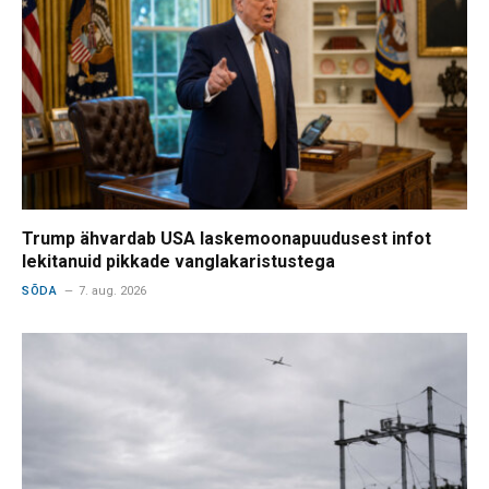
Trump ähvardab USA laskemoonapuudusest infot
lekitanuid pikkade vanglakaristustega
SÕDA
7. aug. 2026