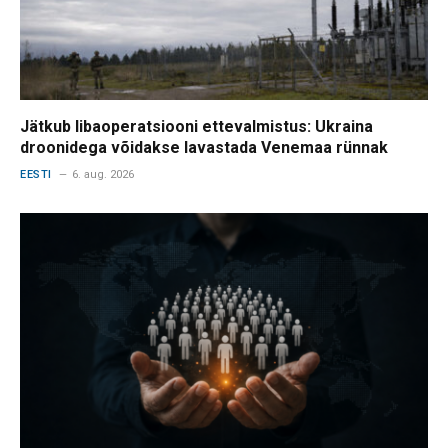
Jätkub libaoperatsiooni ettevalmistus: Ukraina
droonidega võidakse lavastada Venemaa rünnak
EESTI
6. aug. 2026