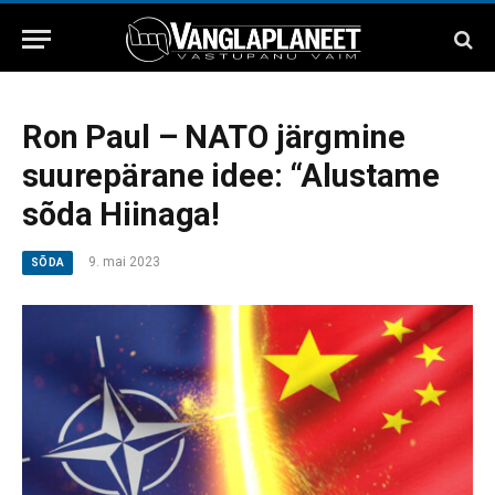
Ron Paul – NATO järgmine
suurepärane idee: “Alustame
sõda Hiinaga!
9. mai 2023
SÕDA