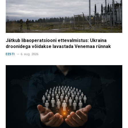
Jätkub libaoperatsiooni ettevalmistus: Ukraina
droonidega võidakse lavastada Venemaa rünnak
EESTI
6. aug. 2026