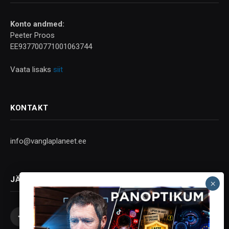
Konto andmed:
Peeter Proos
EE937700771001063744
Vaata lisaks
siit
KONTAKT
info@vanglaplaneet.ee
JÄLGI SOTSIAALMEEDIAS
Facebook
X
Instagram
YouTube
Telegram