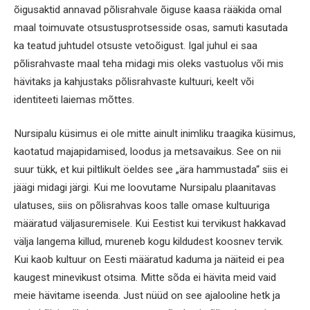
õigusaktid annavad põlisrahvale õiguse kaasa rääkida omal
maal toimuvate otsustusprotsesside osas, samuti kasutada
ka teatud juhtudel otsuste vetoõigust. Igal juhul ei saa
põlisrahvaste maal teha midagi mis oleks vastuolus või mis
hävitaks ja kahjustaks põlisrahvaste kultuuri, keelt või
identiteeti laiemas mõttes.
Nursipalu küsimus ei ole mitte ainult inimliku traagika küsimus,
kaotatud majapidamised, loodus ja metsavaikus. See on nii
suur tükk, et kui piltlikult öeldes see „ära hammustada“ siis ei
jäägi midagi järgi. Kui me loovutame Nursipalu plaanitavas
ulatuses, siis on põlisrahvas koos talle omase kultuuriga
määratud väljasuremisele. Kui Eestist kui tervikust hakkavad
välja langema killud, mureneb kogu kildudest koosnev tervik.
Kui kaob kultuur on Eesti määratud kaduma ja näiteid ei pea
kaugest minevikust otsima. Mitte sõda ei hävita meid vaid
meie hävitame iseenda. Just nüüd on see ajalooline hetk ja