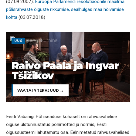
(07.09.2007);
Euroopa Parlamendi resolutsioonile maailma
põlisrahvaste õiguste rikkumise, sealhulgas maa hõivamise
kohta
(03.07.2018)
UUS
Raivo Paala ja Ingvar
Tšižikov
VAATA INTERVJUUD
Eesti Vabariigi Põhiseaduse kohaselt on rahvusvahelise
õiguse üldtunnustatud põhimõtted ja normid, Eesti
õigussüsteemi lahutamatu osa. Eelnimetatud rahvusvahelised