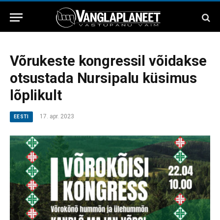
Võrukeste kongressil võidakse
otsustada Nursipalu küsimus
lõplikult
17. apr. 2023
EESTI