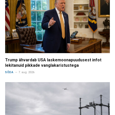
Trump ähvardab USA laskemoonapuudusest infot
lekitanuid pikkade vanglakaristustega
SÕDA
7. aug. 2026