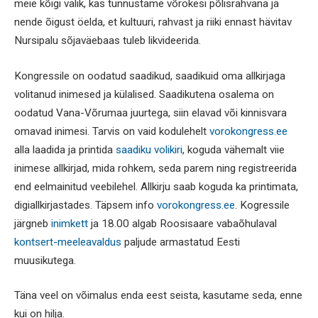
meie kõigi valik, kas tunnustame võrokesi põlisrahvana ja
nende õigust öelda, et kultuuri, rahvast ja riiki ennast hävitav
Nursipalu sõjaväebaas tuleb likvideerida.
Kongressile on oodatud saadikud, saadikuid oma allkirjaga
volitanud inimesed ja külalised. Saadikutena osalema on
oodatud Vana-Võrumaa juurtega, siin elavad või kinnisvara
omavad inimesi. Tarvis on vaid kodulehelt
vorokongress.ee
alla laadida ja printida
saadiku volikiri
, koguda vähemalt viie
inimese allkirjad, mida rohkem, seda parem ning registreerida
end eelmainitud veebilehel. Allkirju saab koguda ka printimata,
digiallkirjastades. Täpsem info
vorokongress.ee
. Kogressile
järgneb
inimkett
ja 18.00 algab Roosisaare vabaõhulaval
kontsert-meeleavaldus
paljude armastatud Eesti
muusikutega.
Täna veel on võimalus enda eest seista, kasutame seda, enne
kui on hilja.