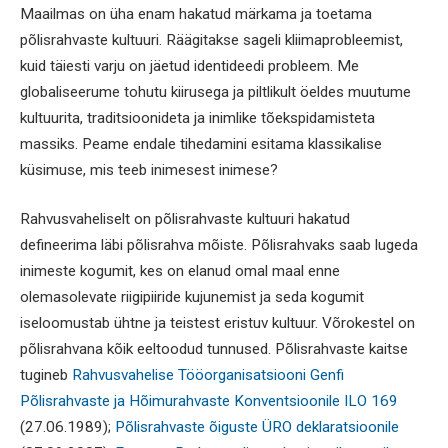
Maailmas on üha enam hakatud märkama ja toetama
põlisrahvaste kultuuri. Räägitakse sageli kliimaprobleemist,
kuid täiesti varju on jäetud identideedi probleem. Me
globaliseerume tohutu kiirusega ja piltlikult öeldes muutume
kultuurita, traditsioonideta ja inimlike tõekspidamisteta
massiks. Peame endale tihedamini esitama klassikalise
küsimuse, mis teeb inimesest inimese?
Rahvusvaheliselt on põlisrahvaste kultuuri hakatud
defineerima läbi põlisrahva mõiste. Põlisrahvaks saab lugeda
inimeste kogumit, kes on elanud omal maal enne
olemasolevate riigipiiride kujunemist ja seda kogumit
iseloomustab ühtne ja teistest eristuv kultuur. Võrokestel on
põlisrahvana kõik eeltoodud tunnused. Põlisrahvaste kaitse
tugineb
Rahvusvahelise Tööorganisatsiooni Genfi
Põlisrahvaste ja Hõimurahvaste Konventsioonile ILO 169
(27.06.1989);
Põlisrahvaste õiguste ÜRO deklaratsioonile