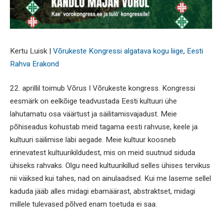
Kertu Luisk |
Võrukeste Kongressi algatava kogu liige
,
Eesti
Rahva Erakond
22. aprillil toimub Võrus I Võrukeste kongress. Kongressi
eesmärk on eelkõige teadvustada Eesti kultuuri ühe
lahutamatu osa väärtust ja säilitamisvajadust. Meie
põhiseadus kohustab meid tagama eesti rahvuse, keele ja
kultuuri säilimise läbi aegade. Meie kultuur koosneb
erinevatest kultuurikildudest, mis on meid suutnud siduda
ühiseks rahvaks. Olgu need kultuurikillud selles ühises tervikus
nii väiksed kui tahes, nad on ainulaadsed. Kui me laseme sellel
kaduda jääb alles midagi ebamäärast, abstraktset, midagi
millele tulevased põlved enam toetuda ei saa.