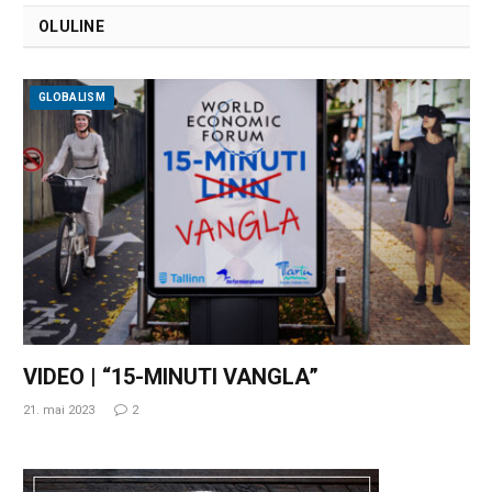
OLULINE
GLOBALISM
VIDEO | “15-MINUTI VANGLA”
21. mai 2023
2