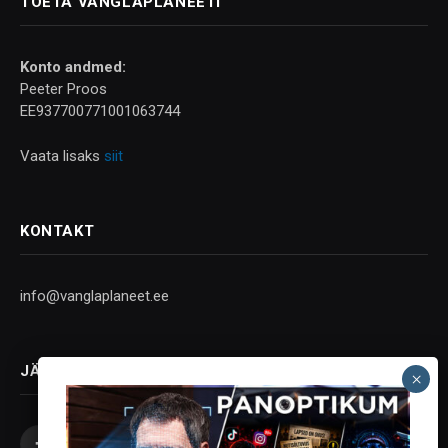
TOETA VANGLAPLANEETI
Konto andmed:
Peeter Proos
EE937700771001063744
Vaata lisaks
siit
KONTAKT
info@vanglaplaneet.ee
JÄLGI SOTSIAALMEEDIAS