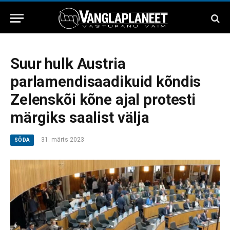
Suur hulk Austria
parlamendisaadikuid kõndis
Zelenskõi kõne ajal protesti
märgiks saalist välja
31. märts 2023
SÕDA