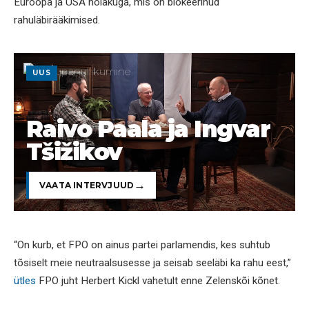
Euroopa ja USA hoiakuga, mis on blokeerinud
rahuläbirääkimised.
UUS
Raivo Paala ja Ingvar
Tšižikov
VAATA INTERVJUUD
“On kurb, et FPO on ainus partei parlamendis, kes suhtub
tõsiselt meie neutraalsusesse ja seisab seeläbi ka rahu eest,”
ütles
FPO juht Herbert Kickl vahetult enne Zelenskõi kõnet.