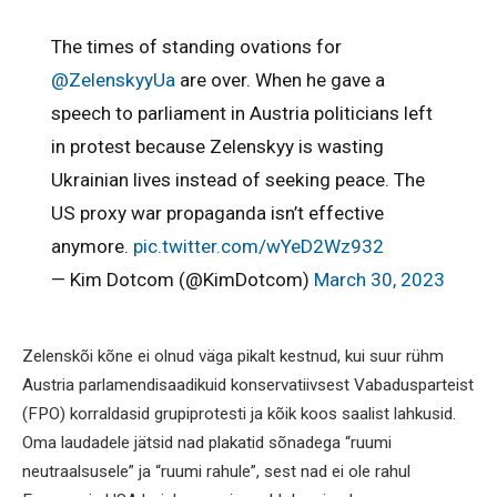
The times of standing ovations for
@ZelenskyyUa
are over. When he gave a
speech to parliament in Austria politicians left
in protest because Zelenskyy is wasting
Ukrainian lives instead of seeking peace. The
US proxy war propaganda isn’t effective
anymore.
pic.twitter.com/wYeD2Wz932
— Kim Dotcom (@KimDotcom)
March 30, 2023
Zelenskõi kõne ei olnud väga pikalt kestnud, kui suur rühm
Austria parlamendisaadikuid konservatiivsest Vabadusparteist
(FPO) korraldasid grupiprotesti ja kõik koos saalist lahkusid.
Oma laudadele jätsid nad plakatid sõnadega “ruumi
neutraalsusele” ja “ruumi rahule”, sest nad ei ole rahul