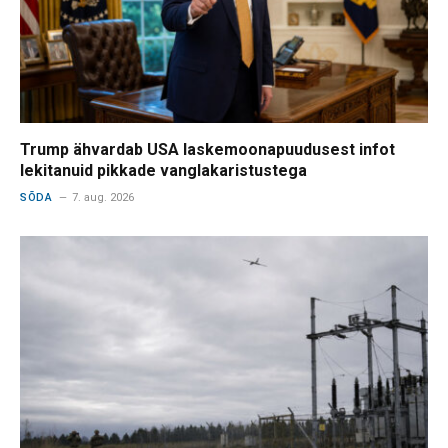
Trump ähvardab USA laskemoonapuudusest infot
lekitanuid pikkade vanglakaristustega
SÕDA
7. aug. 2026