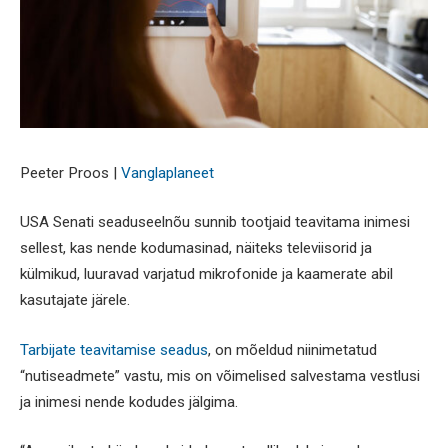
Peeter Proos |
Vanglaplaneet
USA Senati seaduseelnõu sunnib tootjaid teavitama inimesi
sellest, kas nende kodumasinad, näiteks televiisorid ja
külmikud, luuravad varjatud mikrofonide ja kaamerate abil
kasutajate järele.
Tarbijate teavitamise seadus
, on mõeldud niinimetatud
“nutiseadmete” vastu, mis on võimelised salvestama vestlusi
ja inimesi nende kodudes jälgima.