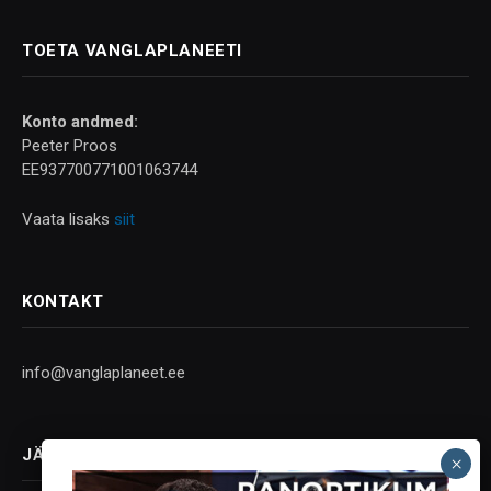
TOETA VANGLAPLANEETI
Konto andmed:
Peeter Proos
EE937700771001063744
Vaata lisaks
siit
KONTAKT
info@vanglaplaneet.ee
JÄLGI SOTSIAALMEEDIAS