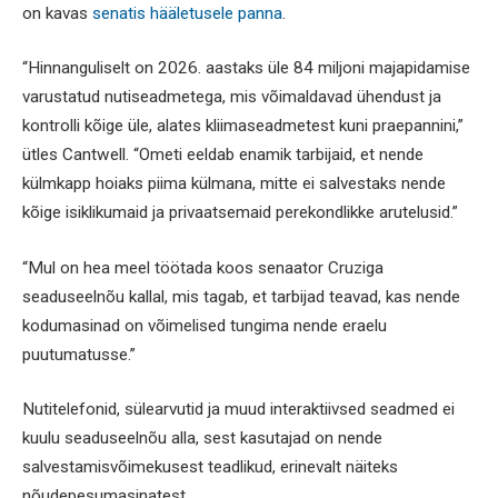
on kavas
senatis hääletusele panna
.
“Hinnanguliselt on 2026. aastaks üle 84 miljoni majapidamise
varustatud nutiseadmetega, mis võimaldavad ühendust ja
kontrolli kõige üle, alates kliimaseadmetest kuni praepannini,”
ütles Cantwell. “Ometi eeldab enamik tarbijaid, et nende
külmkapp hoiaks piima külmana, mitte ei salvestaks nende
kõige isiklikumaid ja privaatsemaid perekondlikke arutelusid.”
“Mul on hea meel töötada koos senaator Cruziga
seaduseelnõu kallal, mis tagab, et tarbijad teavad, kas nende
kodumasinad on võimelised tungima nende eraelu
puutumatusse.”
Nutitelefonid, sülearvutid ja muud interaktiivsed seadmed ei
kuulu seaduseelnõu alla, sest kasutajad on nende
salvestamisvõimekusest teadlikud, erinevalt näiteks
nõudepesumasinatest.