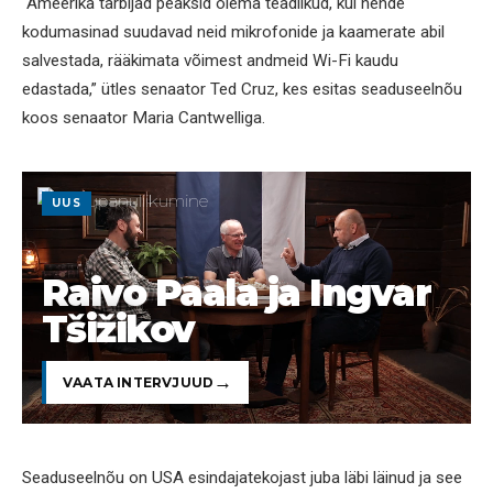
“Ameerika tarbijad peaksid olema teadlikud, kui nende
kodumasinad suudavad neid mikrofonide ja kaamerate abil
salvestada, rääkimata võimest andmeid Wi-Fi kaudu
edastada,” ütles senaator Ted Cruz, kes esitas seaduseelnõu
koos senaator Maria Cantwelliga.
UUS
Raivo Paala ja Ingvar
Tšižikov
VAATA INTERVJUUD
Seaduseelnõu on USA esindajatekojast juba läbi läinud ja see