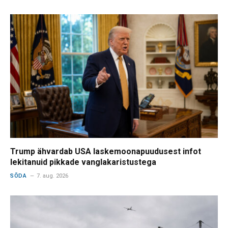
Trump ähvardab USA laskemoonapuudusest infot
lekitanuid pikkade vanglakaristustega
SÕDA
7. aug. 2026