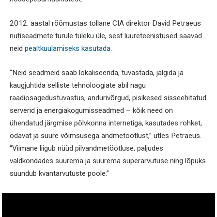
2012. aastal rõõmustas tollane CIA direktor David Petraeus
nutiseadmete turule tuleku üle, sest luureteenistused saavad
neid
pealtkuulamiseks kasutada
.
“Neid seadmeid saab lokaliseerida, tuvastada, jälgida ja
kaugjuhtida selliste tehnoloogiate abil nagu
raadiosagedustuvastus, andurivõrgud, pisikesed sisseehitatud
serverid ja energiakogumisseadmed – kõik need on
ühendatud järgmise põlvkonna internetiga, kasutades rohket,
odavat ja suure võimsusega andmetöötlust,” ütles Petraeus.
“Viimane liigub nüüd pilvandmetöötluse, paljudes
valdkondades suurema ja suurema superarvutuse ning lõpuks
suundub kvantarvutuste poole.”