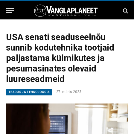
USA senati seaduseelnõu
sunnib kodutehnika tootjaid
paljastama külmikutes ja
pesumasinates olevaid
luureseadmeid
27. märts 2023
TEADUS JA TEHNOLOOGIA