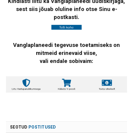
Kindlasti liitu ka Vanglaplaneedi uudiskirjaga,
sest siis jõuab oluline info otse Sinu e-
postkasti.
Vanglaplaneedi tegevuse toetamiseks on
mitmeid erinevaid viise,
vali endale sobivaim:
SEOTUD
POSTITUSED