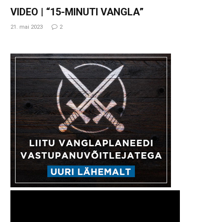
VIDEO | “15-MINUTI VANGLA”
21. mai 2023
2