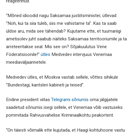
reageerinud.
“Mõned idioodid nagu Saksamaa justiitsminister, ütlevad:
“Noh, kui ta siia tuleb, siis me vahistame ta”. Kas ta saab
üldse aru, mida see tähendab? Kujutame ette, et tuumariigi
ametisolev juht saabub näiteks Saksamaa territooriumile ja ta
arreteeritakse seal. Mis see on? Sõjakuulutus Vene
Föderatsioonile!”
ütles
Medvedev intervjuus Venemaa
meediaväljaannetele.
Medvedev ütles, et Moskva vastab sellele, võttes sihikule
“Bundestagi, kantsleri kabineti ja teised”.
Endine president viitas
Telegrami sõnumis
oma jälgijatele
saadetud sõnumis isegi sellele, et Venemaa võib vastuseks
pommitada Rahvusvahelise Kriminaalkohtu peakorterit.
“On täiesti võimalik ette kujutada, et Haagi kohtuhoone vastu