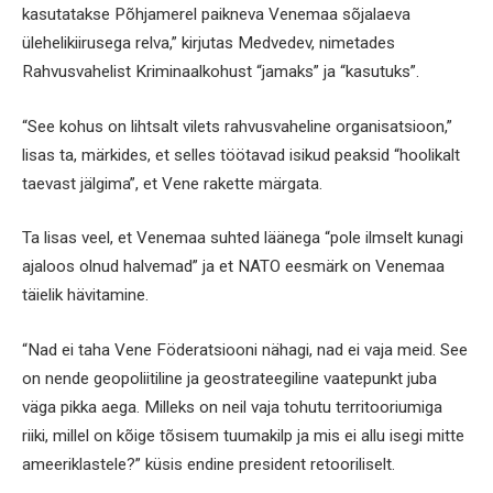
kasutatakse Põhjamerel paikneva Venemaa sõjalaeva
ülehelikiirusega relva,” kirjutas Medvedev, nimetades
Rahvusvahelist Kriminaalkohust “jamaks” ja “kasutuks”.
“See kohus on lihtsalt vilets rahvusvaheline organisatsioon,”
lisas ta, märkides, et selles töötavad isikud peaksid “hoolikalt
taevast jälgima”, et Vene rakette märgata.
Ta lisas veel, et Venemaa suhted läänega “pole ilmselt kunagi
ajaloos olnud halvemad” ja et NATO eesmärk on Venemaa
täielik hävitamine.
“Nad ei taha Vene Föderatsiooni nähagi, nad ei vaja meid. See
on nende geopoliitiline ja geostrateegiline vaatepunkt juba
väga pikka aega. Milleks on neil vaja tohutu territooriumiga
riiki, millel on kõige tõsisem tuumakilp ja mis ei allu isegi mitte
ameeriklastele?” küsis endine president retooriliselt.