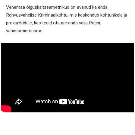
Venemaa õiguskaitseametnikud on avanud ka enda
Rahvusvahelise Kriminaalkohtu, mis keskendub kohtunikele ja
prokuröridele, kes tegid otsuse anda välja Putini
vahistamismäärus.