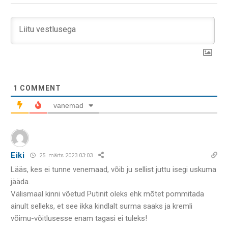
1
COMMENT
vanemad
Eiki
25. märts 2023 03:03
Lääs, kes ei tunne venemaad, võib ju sellist juttu isegi uskuma
jääda.
Välismaal kinni võetud Putinit oleks ehk mõtet pommitada
ainult selleks, et see ikka kindlalt surma saaks ja kremli
võimu-võitlusesse enam tagasi ei tuleks!