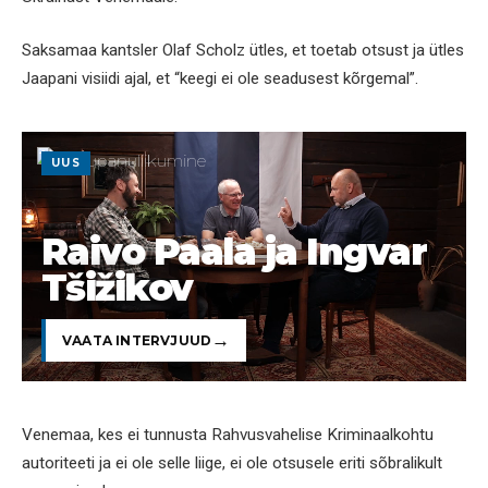
Saksamaa kantsler Olaf Scholz ütles, et toetab otsust ja ütles
Jaapani visiidi ajal, et “keegi ei ole seadusest kõrgemal”.
UUS
Raivo Paala ja Ingvar
Tšižikov
VAATA INTERVJUUD
Venemaa, kes ei tunnusta Rahvusvahelise Kriminaalkohtu
autoriteeti ja ei ole selle liige, ei ole otsusele eriti sõbralikult