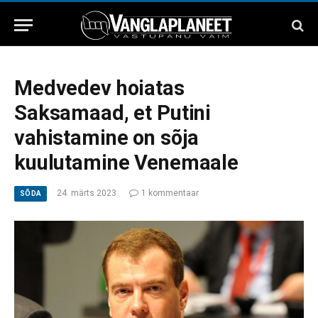
Medvedev hoiatas
Saksamaad, et Putini
vahistamine on sõja
kuulutamine Venemaale
24. märts 2023
1 kommentaar
SÕDA