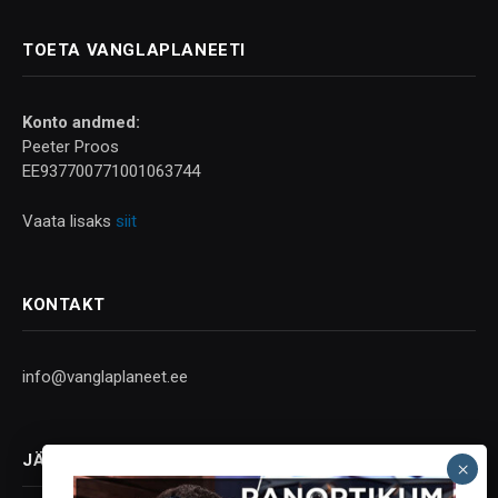
TOETA VANGLAPLANEETI
Konto andmed:
Peeter Proos
EE937700771001063744
Vaata lisaks
siit
KONTAKT
info@vanglaplaneet.ee
JÄLGI SOTSIAALMEEDIAS