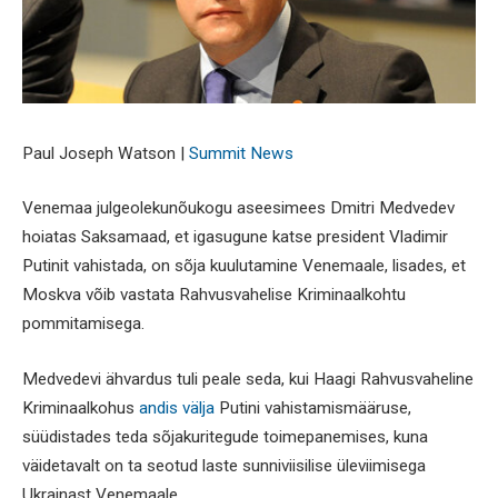
Paul Joseph Watson |
Summit News
Venemaa julgeolekunõukogu aseesimees Dmitri Medvedev
hoiatas Saksamaad, et igasugune katse president Vladimir
Putinit vahistada, on sõja kuulutamine Venemaale, lisades, et
Moskva võib vastata Rahvusvahelise Kriminaalkohtu
pommitamisega.
Medvedevi ähvardus tuli peale seda, kui Haagi Rahvusvaheline
Kriminaalkohus
andis välja
Putini vahistamismääruse,
süüdistades teda sõjakuritegude toimepanemises, kuna
väidetavalt on ta seotud laste sunniviisilise üleviimisega
Ukrainast Venemaale.