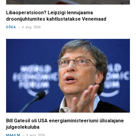
Libaoperatsioon? Leipzigi lennujaama
droonijuhtumites kahtlustatakse Venemaad
SÕDA
6. aug. 2026
Bill Gatesil oli USA energiaministeeriumi ülisalajane
julgeolekuluba
MAAILM
5. aug. 2026