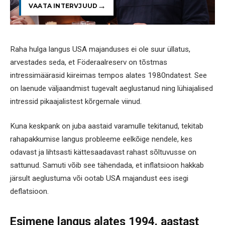
VAATA INTERVJUUD
Raha hulga langus USA majanduses ei ole suur üllatus,
arvestades seda, et Föderaalreserv on tõstmas
intressimäärasid kiireimas tempos alates 1980ndatest. See
on laenude väljaandmist tugevalt aeglustanud ning lühiajalised
intressid pikaajalistest kõrgemale viinud.
Kuna keskpank on juba aastaid varamulle tekitanud, tekitab
rahapakkumise langus probleeme eelkõige nendele, kes
odavast ja lihtsasti kättesaadavast rahast sõltuvusse on
sattunud. Samuti võib see tähendada, et inflatsioon hakkab
järsult aeglustuma või ootab USA majandust ees isegi
deflatsioon.
Esimene langus alates 1994. aastast