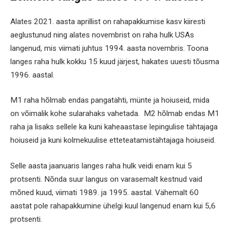
Alates 2021. aasta aprillist on rahapakkumise kasv kiiresti
aeglustunud ning alates novembrist on raha hulk USAs
langenud, mis viimati juhtus 1994. aasta novembris. Toona
langes raha hulk kokku 15 kuud järjest, hakates uuesti tõusma
1996. aastal.
M1 raha hõlmab endas pangatähti, münte ja hoiuseid, mida
on võimalik kohe sularahaks vahetada. M2 hõlmab endas M1
raha ja lisaks sellele ka kuni kaheaastase lepingulise tähtajaga
hoiuseid ja kuni kolmekuulise etteteatamistähtajaga hoiuseid.
Selle aasta jaanuaris langes raha hulk veidi enam kui 5
protsenti. Nõnda suur langus on varasemalt kestnud vaid
mõned kuud, viimati 1989. ja 1995. aastal. Vähemalt 60
aastat pole rahapakkumine ühelgi kuul langenud enam kui 5,6
protsenti.