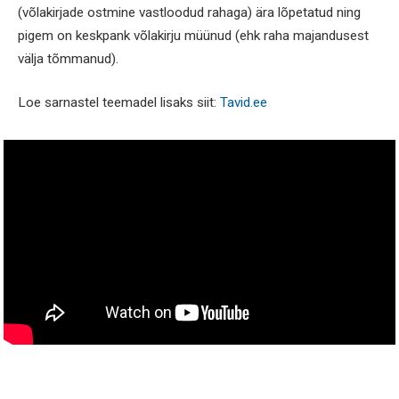
(võlakirjade ostmine vastloodud rahaga) ära lõpetatud ning
pigem on keskpank võlakirju müünud (ehk raha majandusest
välja tõmmanud).
Loe sarnastel teemadel lisaks siit:
Tavid.ee