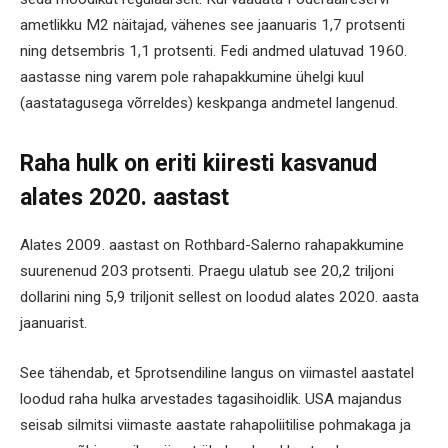
ametlikku M2 näitajad, vähenes see jaanuaris 1,7 protsenti
ning detsembris 1,1 protsenti. Fedi andmed ulatuvad 1960.
aastasse ning varem pole rahapakkumine ühelgi kuul
(aastatagusega võrreldes) keskpanga andmetel langenud.
Raha hulk on eriti kiiresti kasvanud
alates 2020. aastast
Alates 2009. aastast on Rothbard-Salerno rahapakkumine
suurenenud 203 protsenti. Praegu ulatub see 20,2 triljoni
dollarini ning 5,9 triljonit sellest on loodud alates 2020. aasta
jaanuarist.
See tähendab, et 5protsendiline langus on viimastel aastatel
loodud raha hulka arvestades tagasihoidlik. USA majandus
seisab silmitsi viimaste aastate rahapoliitilise pohmakaga ja