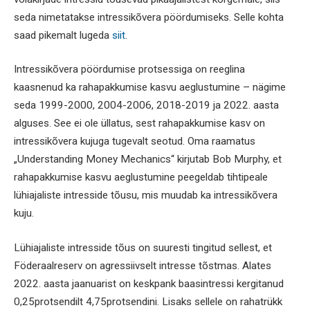
seda nimetatakse intressikõvera pöördumiseks. Selle kohta
saad pikemalt lugeda
siit
.
Intressikõvera pöördumise protsessiga on reeglina
kaasnenud ka rahapakkumise kasvu aeglustumine – nägime
seda 1999-2000, 2004-2006, 2018-2019 ja 2022. aasta
alguses. See ei ole üllatus, sest rahapakkumise kasv on
intressikõvera kujuga tugevalt seotud. Oma raamatus
„Understanding Money Mechanics“ kirjutab Bob Murphy, et
rahapakkumise kasvu aeglustumine peegeldab tihtipeale
lühiajaliste intresside tõusu, mis muudab ka intressikõvera
kuju.
Lühiajaliste intresside tõus on suuresti tingitud sellest, et
Föderaalreserv on agressiivselt intresse tõstmas. Alates
2022. aasta jaanuarist on keskpank baasintressi kergitanud
0,25protsendilt 4,75protsendini. Lisaks sellele on rahatrükk