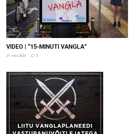
VIDEO | “15-MINUTI VANGLA”
21. mai 2023
2