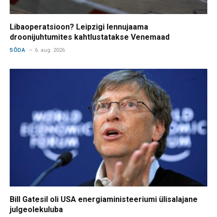
Libaoperatsioon? Leipzigi lennujaama
droonijuhtumites kahtlustatakse Venemaad
SÕDA
6. aug. 2026
Bill Gatesil oli USA energiaministeeriumi ülisalajane
julgeolekuluba