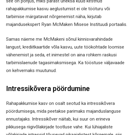
see on põhjus, miks pärast üheksa kuud kestnud
rahapakkumise kasvu aeglustumist ei ole tööturu või
tarbimise märgatavat nõrgenemist näha, kirjutab
majandusekspert Ryan McMaken Misese Instituudi portaalis.
Samas näeme me McMakeni sõnul kinnisvarahindade
langust, krediitkaartide võla kasvu, uute töökohtade loomise
vähenemist ja seda, et inimestel on aina rohkem raskusi
tarbimislaenude tagasimaksmisega. Ka tööstuse väljavaade
on kehvemaks muutunud.
Intressikõvera pöördumine
Rahapakkumise kasv on osalt seotud ka intressikõvera
pöördumisega, mida peetakse parimaks majanduslanguse
ennustajaks. Intressikõver näitab, kui suur on erineva
pikkusega riigivõlakirjade tootluse vahe. Kui lühiajaliste
võlakirjade intressid tõusevad pikaajalistest kõrgemale, siis