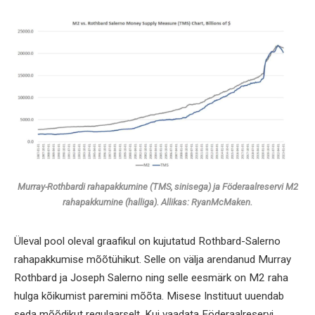
Murray-Rothbardi rahapakkumine (TMS, sinisega) ja Föderaalreservi M2
rahapakkumine (halliga). Allikas: RyanMcMaken.
Üleval pool oleval graafikul on kujutatud Rothbard-Salerno
rahapakkumise mõõtühikut. Selle on välja arendanud Murray
Rothbard ja Joseph Salerno ning selle eesmärk on M2 raha
hulga kõikumist paremini mõõta. Misese Instituut uuendab
seda mõõdikut regulaarselt. Kui vaadata Föderaalreservi