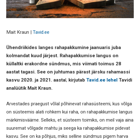
Mait Kraun |
Tavid.ee
Ühendriikides langes rahapakkumine jaanuaris juba
kolmandat kuud järjest. Rahapakkumise langus on
küllaltki erakordne sündmus, mis viimati toimus 28
aastat tagasi. See on juhtumas pärast järsku rahamassi
kasvu 2020. ja 2021. aasta
l,
kirjutab
Tavid.ee lehel
Tavidi
analüütik Mait Kraun.
Arvestades praegust võlal põhinevat rahasüsteemi, kus võlga
on süsteemis alati rohkem kui raha, on rahapakkumise langus
märkimisväärne. Selleks, et süsteem toimiks, on meil vaja aina
suuremat võlgade mahtu ja seega ka rahapakkumise pidevat
kasvu. See on ka põhjus, miks selline sündmus pigem harva