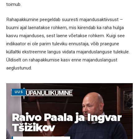
toimub.
Rahapakkumine peegeldab suuresti majandusaktiivsust –
buumi ajal laenatakse rohkem, mis kiirendab ka raha hulga
kasvu majanduses, sest laene võetakse rohkem. Kuigi see
indikaator ei ole parim tuleviku ennustaja, võib praegune
küllaltki ekstreemne langus viidata majanduslanguse tulekule.
Üldiselt on rahapakkumise kasv enne majanduslangust
aeglustunud.
UUS
Raivo Paala ja Ingvar
Tšižikov