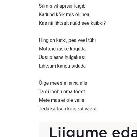
Silmis vihapisar läigib
Kadund kõik mis oli hea
Kas nii lihtsalt nüüd see käibki?
Hing on katki, pea veel tühi
Mõtteid raske koguda
Uusi plaane hulgakesi
Lihtsam kimpu siduda
Õige mees ei anna alla
Ta ei loobu oma tõest
Meie maa ei ole valla
Teda kaitsen kõigest väest