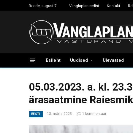
Reede, august 7
Vanglaplaneedist
Kontakt
Re
Esileht
Uudised
Ülevaated
05.03.2023. a. kl. 23.
ärasaatmine Raiesmik
13. märts 2023
1 kommentaar
EESTI