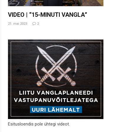
VIDEO | “15-MINUTI VANGLA”
21. mai 2023
2
Esitusloendis pole ühtegi videot.