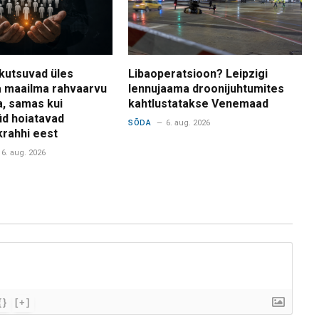
kutsuvad üles
Libaoperatsioon? Leipzigi
 maailma rahvaarvu
lennujaama droonijuhtumites
a, samas kui
kahtlustatakse Venemaad
d hoiatavad
SÕDA
6. aug. 2026
krahhi eest
6. aug. 2026
{}
[+]