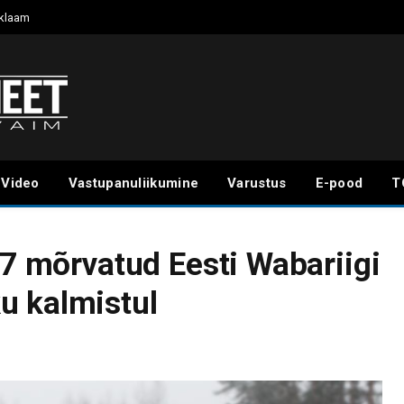
klaam
Video
Vastupanuliikumine
Varustus
E-pood
T
37 mõrvatud Eesti Wabariigi
u kalmistul