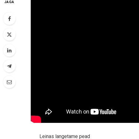
JAGA
Leinas langetame pead