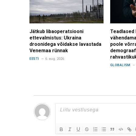
Jätkub libaoperatsiooni
Teadlased 
ettevalmistus: Ukraina
vähendama
droonidega võidakse lavastada
poole võrr
Venemaa rünnak
demograafi
rahvastiku
EESTI
6. aug. 2026
GLOBALISM