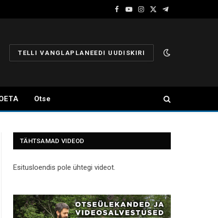
Facebook
YouTube
Instagram
X
Telegram
(Twitter)
TELLI VANGLAPLANEEDI UUDISKIRI
OETA
Otse
TÄHTSAMAD VIDEOD
Esitusloendis pole ühtegi videot.