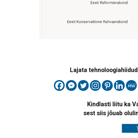
Lajata tehnoloogiahiidude
Kindlasti liitu ka 
sest siis jõuab oluli