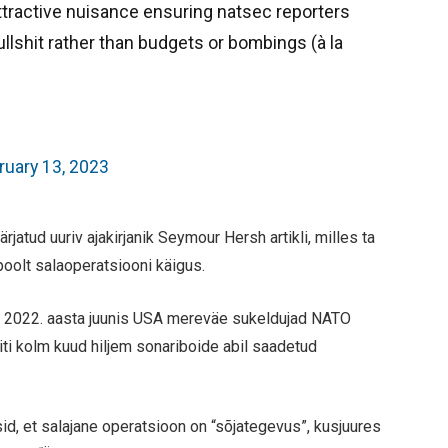
 attractive nuisance ensuring natsec reporters
ullshit rather than budgets or bombings (à la
ruary 13, 2023
rjatud uuriv ajakirjanik Seymour Hersh artikli, milles ta
 poolt salaoperatsiooni käigus.
ed 2022. aasta juunis USA mereväe sukeldujad NATO
i kolm kuud hiljem sonariboide abil saadetud
id, et salajane operatsioon on “sõjategevus”, kusjuures