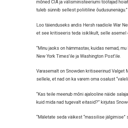
mõned CIA ja välisministeeriumi töötajad hoiat
tuleb sünnib sellest poliitiline õudusunenägu.”
Loo täienduseks andis Hersh raadiole War Nerd
et see kritiseeris teda isiklikult, selle asemel 
“Minu jaoks on hämmastav, kuidas nemad, mu k
New York Times’ile ja Washington Post’ile.
Varasemalt on Snowden kritiseerinud Valget Maja
sellele, et nad on ka varem oma osalust “valel
“Kas teile meenub mõni ajalooline näide salaja
kuid mida nad tugevalt eitasid?” kirjutas Snow
“Mäletate seda väikest “massilise jälgimise” s