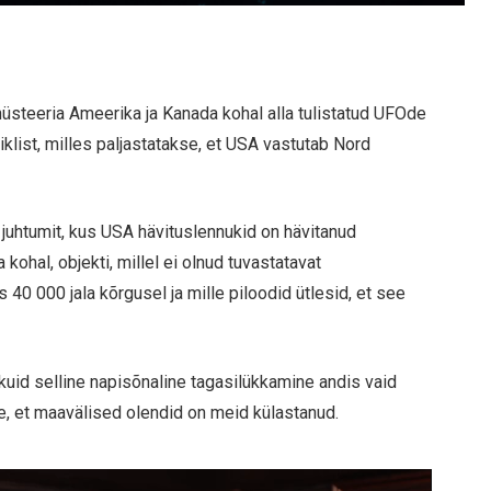
üsteeria Ameerika ja Kanada kohal alla tulistatud UFOde
klist, milles paljastatakse, et USA vastutab Nord
 juhtumit, kus USA hävituslennukid on hävitanud
kohal, objekti, millel ei olnud tuvastatavat
 40 000 jala kõrgusel ja mille piloodid ütlesid, et see
 kuid selline napisõnaline tagasilükkamine andis vaid
le, et maavälised olendid on meid külastanud.