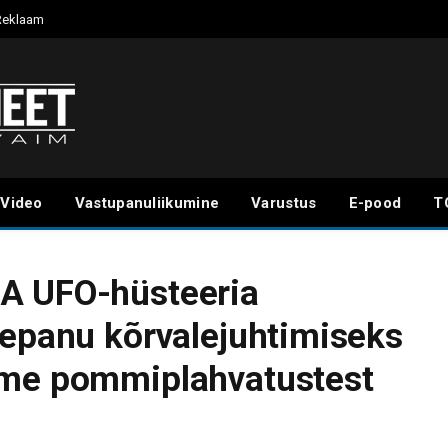
Reklaam
Video
Vastupanuliikumine
Varustus
E-pood
T
A UFO-hüsteeria
lepanu kõrvalejuhtimiseks
tme pommiplahvatustest