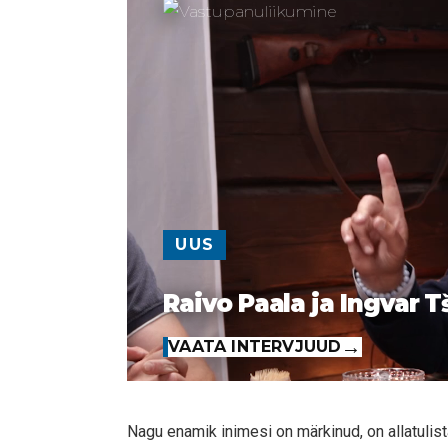
UUS
Raivo Paala ja Ingvar T
VAATA INTERVJUUD
Nagu enamik inimesi on märkinud, on allatulis