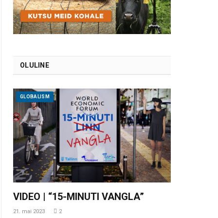
OLULINE
GLOBALISM
VIDEO | “15-MINUTI VANGLA”
21. mai 2023
2