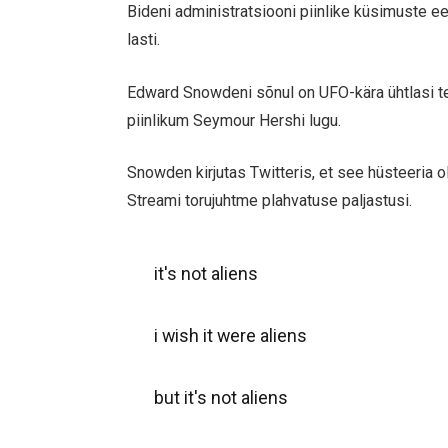
Bideni administratsiooni piinlike küsimuste ee
lasti.
Edward Snowdeni sõnul on UFO-kära ühtlasi tek
piinlikum Seymour Hershi lugu.
Snowden kirjutas Twitteris, et see hüsteeria o
Streami torujuhtme plahvatuse paljastusi.
it's not aliens
i wish it were aliens
but it's not aliens