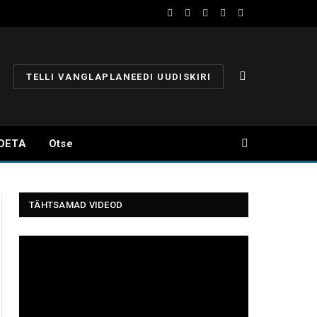
Facebook
YouTube
Instagram
X
Telegram
(Twitter)
TELLI VANGLAPLANEEDI UUDISKIRI
OETA
Otse
TÄHTSAMAD VIDEOD