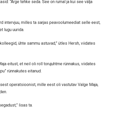
asid: “Ärge tehke seda. See on rumal ja kui see välja
 intervjuu, milles ta sarjas peavoolumeediat selle eest,
et lugu uurida.
olleegid, ühte sammu astuvad,” ütles Hersh, viidates
 eitust, et neil oli roll torujuhtme rünnakus, viidates
ipu” rünnakutes eitanud.
sest operatsioonist, mille eest oli vastutav Valge Maja,
den.
egadust,” lisas ta.