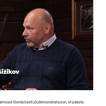
šižikov
tamised tõenäoliselt jõudemonstratsioon, et päästa