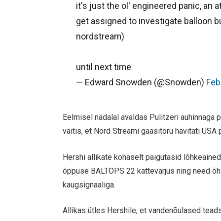
it's just the ol' engineered panic, an
get assigned to investigate balloon b
nordstream)
until next time
— Edward Snowden (@Snowden)
Feb
Eelmisel nädalal avaldas Pulitzeri auhinnaga pä
väitis, et Nord Streami gaasitoru hävitati USA
Hershi allikate kohaselt paigutasid lõhkeain
õppuse BALTOPS 22 kattevarjus ning need õhit
kaugsignaaliga.
Allikas ütles Hershile, et vandenõulased teads