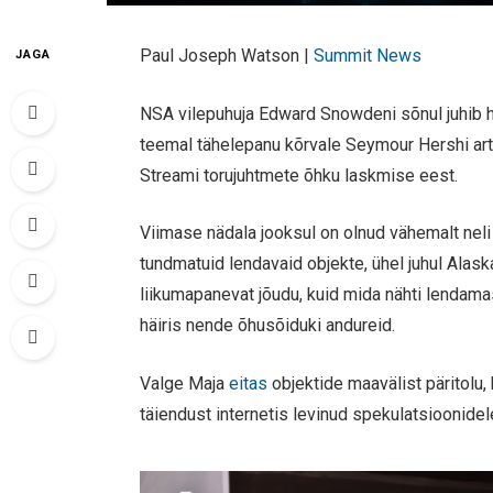
Paul Joseph Watson |
Summit News
JAGA
NSA vilepuhuja Edward Snowdeni sõnul juhib h
teemal tähelepanu kõrvale Seymour Hershi arti
Streami torujuhtmete õhku laskmise eest.
Viimase nädala jooksul on olnud vähemalt neli
tundmatuid lendavaid objekte, ühel juhul Alaska 
liikumapanevat jõudu, kuid mida nähti lendamas
häiris nende õhusõiduki andureid.
Valge Maja
eitas
objektide maavälist päritolu,
täiendust internetis levinud spekulatsioonide