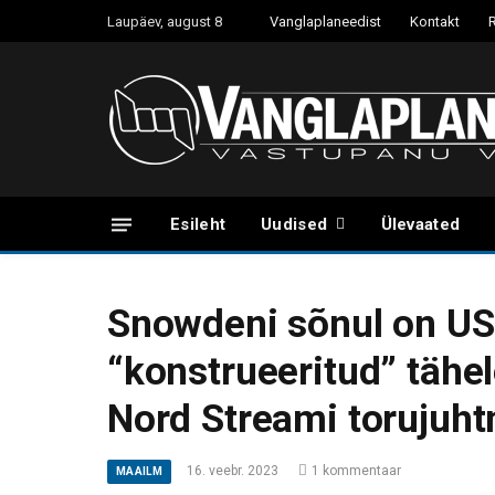
Laupäev, august 8
Vanglaplaneedist
Kontakt
Esileht
Uudised
Ülevaated
Snowdeni sõnul on US
“konstrueeritud” tähe
Nord Streami torujuh
16. veebr. 2023
1 kommentaar
MAAILM