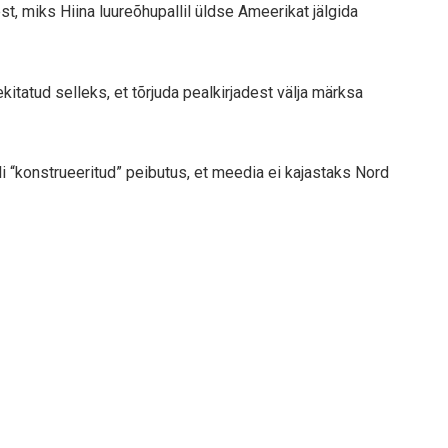
st, miks Hiina luureõhupallil üldse Ameerikat jälgida
itatud selleks, et tõrjuda pealkirjadest välja märksa
li “konstrueeritud” peibutus, et meedia ei kajastaks Nord