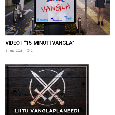
VIDEO | “15-MINUTI VANGLA”
21. mai 2023
2