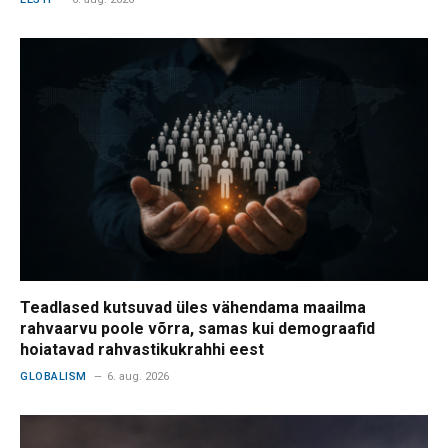
Teadlased kutsuvad üles vähendama maailma
rahvaarvu poole võrra, samas kui demograafid
hoiatavad rahvastikukrahhi eest
GLOBALISM
6. aug. 2026