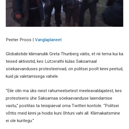
Peeter Proos |
Vanglaplaneet
Globalistide kliimanukk Greta Thunberg väitis, et nii tema kui ka
teised aktivistid, kes Lützerathi külas Saksamaal
söekaevanduses protesteerivad, on politsei poolt kinni peetud,
kuid jäi valetamisega vahele.
“Eile olin ma üks neist rahumeelsetest meeleavaldajatest, kes
protesteeris ühe Saksamaa söekaevanduse laiendamise
vastu,” postitas ta teisipäeval oma Twitteri kontole. “Politsei
võttis meid kinni ja hoidis kuni õhtuni vahi all. Kliimakaitsmine
ei ole kuritegu.”