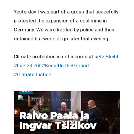
Yesterday I was part of a group that peacefully
protested the expansion of a coal mine in
Germany. We were kettled by police and then
detained but were let go later that evening.
Climate protection is not a crime.
#LuetziBleibt
#LuetziLebt
#KeepItInTheGround
#ClimateJustice
UUS
Raivo Paala ja
Ingvar Tšižikov