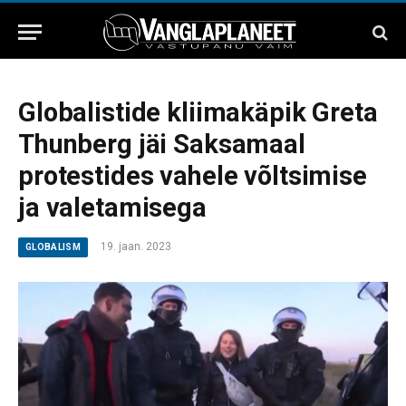
Globalistide kliimakäpik Greta
Thunberg jäi Saksamaal
protestides vahele võltsimise
ja valetamisega
19. jaan. 2023
GLOBALISM