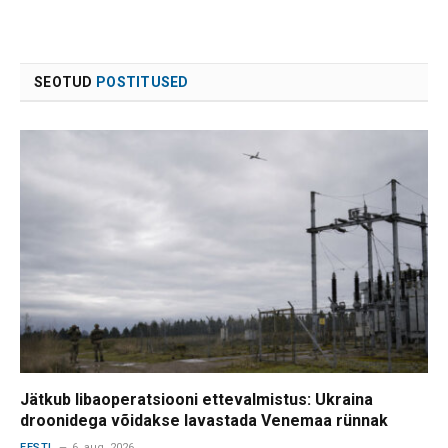
SEOTUD
POSTITUSED
Jätkub libaoperatsiooni ettevalmistus: Ukraina
droonidega võidakse lavastada Venemaa rünnak
EESTI
6. aug. 2026