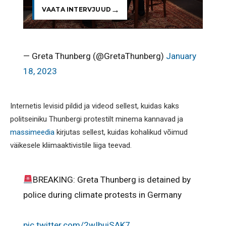
VAATA INTERVJUUD
— Greta Thunberg (@GretaThunberg)
January
18, 2023
Internetis levisid pildid ja videod sellest, kuidas kaks
politseiniku Thunbergi protestilt minema kannavad ja
massimeedia
kirjutas sellest, kuidas kohalikud võimud
väikesele kliimaaktivistile liiga teevad.
BREAKING: Greta Thunberg is detained by
police during climate protests in Germany
pic.twitter.com/2wIbuiSAK7