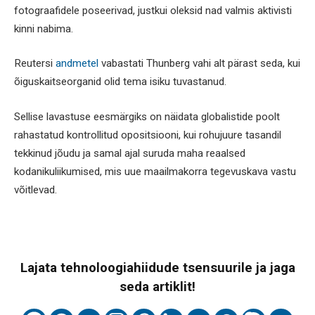
fotograafidele poseerivad, justkui oleksid nad valmis aktivisti
kinni nabima.
Reutersi
andmetel
vabastati Thunberg vahi alt pärast seda, kui
õiguskaitseorganid olid tema isiku tuvastanud.
Sellise lavastuse eesmärgiks on näidata globalistide poolt
rahastatud kontrollitud opositsiooni, kui rohujuure tasandil
tekkinud jõudu ja samal ajal suruda maha reaalsed
kodanikuliikumised, mis uue maailmakorra tegevuskava vastu
võitlevad.
Lajata tehnoloogiahiidude tsensuurile ja jaga
seda artiklit!