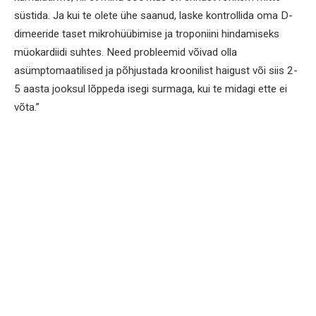
süstida. Ja kui te olete ühe saanud, laske kontrollida oma D-
dimeeride taset mikrohüübimise ja troponiini hindamiseks
müokardiidi suhtes. Need probleemid võivad olla
asümptomaatilised ja põhjustada kroonilist haigust või siis 2-
5 aasta jooksul lõppeda isegi surmaga, kui te midagi ette ei
võta.”