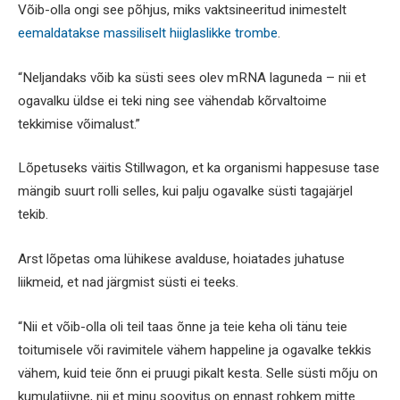
Võib-olla ongi see põhjus, miks vaktsineeritud inimestelt
eemaldatakse massiliselt hiiglaslikke trombe
.
“Neljandaks võib ka süsti sees olev mRNA laguneda – nii et
ogavalku üldse ei teki ning see vähendab kõrvaltoime
tekkimise võimalust.”
Lõpetuseks väitis Stillwagon, et ka organismi happesuse tase
mängib suurt rolli selles, kui palju ogavalke süsti tagajärjel
tekib.
Arst lõpetas oma lühikese avalduse, hoiatades juhatuse
liikmeid, et nad järgmist süsti ei teeks.
“Nii et võib-olla oli teil taas õnne ja teie keha oli tänu teie
toitumisele või ravimitele vähem happeline ja ogavalke tekkis
vähem, kuid teie õnn ei pruugi pikalt kesta. Selle süsti mõju on
kumulatiivne, nii et minu soovitus on ennast rohkem mitte