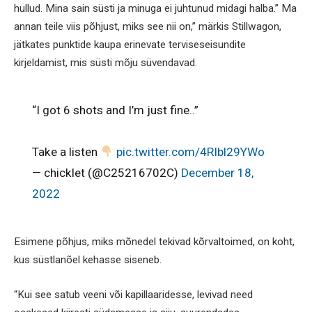
hullud. Mina sain süsti ja minuga ei juhtunud midagi halba.” Ma
annan teile viis põhjust, miks see nii on,” märkis Stillwagon,
jätkates punktide kaupa erinevate terviseseisundite
kirjeldamist, mis süsti mõju süvendavad.
“I got 6 shots and I’m just fine..”
Take a listen
pic.twitter.com/4RIbl29YWo
— chicklet (@C25216702C)
December 18,
2022
Esimene põhjus, miks mõnedel tekivad kõrvaltoimed, on koht,
kus süstlanõel kehasse siseneb.
“Kui see satub veeni või kapillaaridesse, levivad need