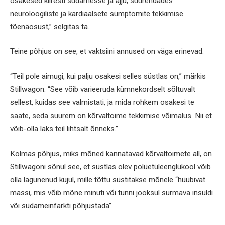
osakesed kiiresti südamesse ja ajju, suurendades
neuroloogiliste ja kardiaalsete sümptomite tekkimise
tõenäosust,” selgitas ta.
Teine põhjus on see, et vaktsiini annused on väga erinevad.
“Teil pole aimugi, kui palju osakesi selles süstlas on,” märkis
Stillwagon. “See võib varieeruda kümnekordselt sõltuvalt
sellest, kuidas see valmistati, ja mida rohkem osakesi te
saate, seda suurem on kõrvaltoime tekkimise võimalus. Nii et
võib-olla läks teil lihtsalt õnneks.”
Kolmas põhjus, miks mõned kannatavad kõrvaltoimete all, on
Stillwagoni sõnul see, et süstlas olev polüetüleenglükool võib
olla lagunenud kujul, mille tõttu süstitakse mõnele “hüübivat
massi, mis võib mõne minuti või tunni jooksul surmava insuldi
või südameinfarkti põhjustada”.