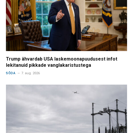
Trump ähvardab USA laskemoonapuudusest infot
lekitanuid pikkade vanglakaristustega
SÕDA
7. aug. 2026