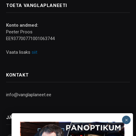
TOETA VANGLAPLANEETI
Konto andmed:
Peeter Proos
EE937700771001063744
Vaata lisaks
siit
KONTAKT
info@vanglaplaneet.ee
JÄLGI SOTSIAALMEEDIAS