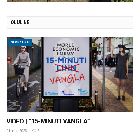
OLULINE
GLOBALISM
VIDEO | “15-MINUTI VANGLA”
21. mai 2023
2