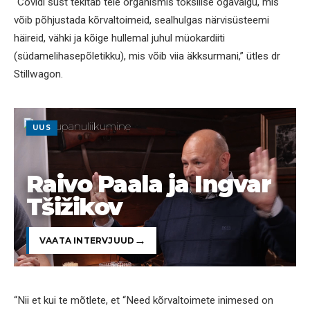
“Covidi süst tekitab teie organismis toksilise ogavalgu, mis
võib põhjustada kõrvaltoimeid, sealhulgas närvisüsteemi
häireid, vähki ja kõige hullemal juhul müokardiiti
(südamelihasepõletikku), mis võib viia äkksurmani,” ütles dr
Stillwagon.
UUS
Raivo Paala ja Ingvar
Tšižikov
VAATA INTERVJUUD
“Nii et kui te mõtlete, et “Need kõrvaltoimete inimesed on