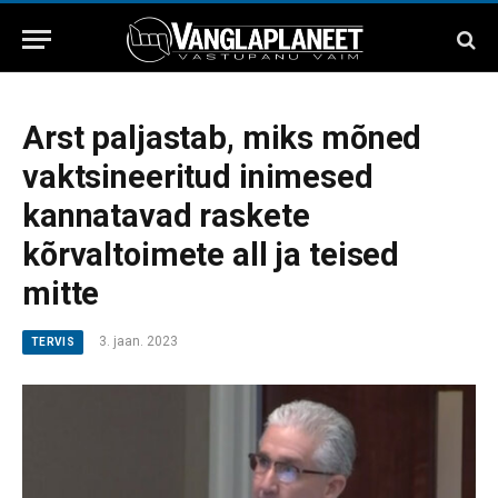
Arst paljastab, miks mõned
vaktsineeritud inimesed
kannatavad raskete
kõrvaltoimete all ja teised
mitte
3. jaan. 2023
TERVIS