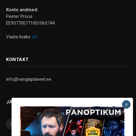
Konto andmed:
Peeter Proos
EE937700771001063744
Vaata lisaks
siit
KONTAKT
info@vanglaplaneet.ee
JÄLGI SOTSIAALMEEDIAS
Facebook
X
Instagram
YouTube
Telegram
(Twitter)