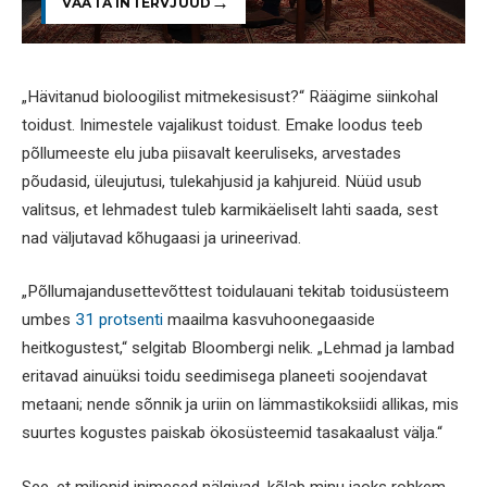
VAATA INTERVJUUD
„Hävitanud bioloogilist mitmekesisust?“ Räägime siinkohal
toidust. Inimestele vajalikust toidust. Emake loodus teeb
põllumeeste elu juba piisavalt keeruliseks, arvestades
põudasid, üleujutusi, tulekahjusid ja kahjureid. Nüüd usub
valitsus, et lehmadest tuleb karmikäeliselt lahti saada, sest
nad väljutavad kõhugaasi ja urineerivad.
„Põllumajandusettevõttest toidulauani tekitab toidusüsteem
umbes
31 protsenti
maailma kasvuhoonegaaside
heitkogustest,“ selgitab Bloombergi nelik. „Lehmad ja lambad
eritavad ainuüksi toidu seedimisega planeeti soojendavat
metaani; nende sõnnik ja uriin on lämmastikoksiidi allikas, mis
suurtes kogustes paiskab ökosüsteemid tasakaalust välja.“
See, et miljonid inimesed nälgivad, kõlab minu jaoks rohkem