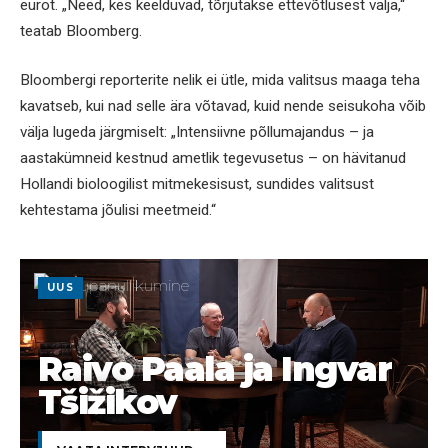
eurot. „Need, kes keelduvad, tõrjutakse ettevõtlusest välja,“
teatab Bloomberg.
Bloombergi reporterite nelik ei ütle, mida valitsus maaga teha
kavatseb, kui nad selle ära võtavad, kuid nende seisukoha võib
välja lugeda järgmiselt: „Intensiivne põllumajandus – ja
aastakümneid kestnud ametlik tegevusetus – on hävitanud
Hollandi bioloogilist mitmekesisust, sundides valitsust
kehtestama jõulisi meetmeid.“
UUS
Raivo Paala ja Ingvar
Tšižikov