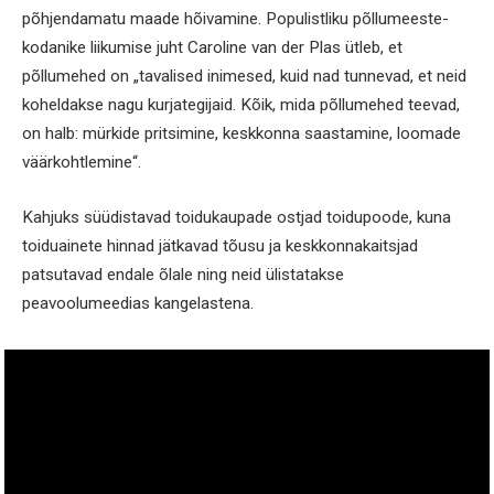
põhjendamatu maade hõivamine. Populistliku põllumeeste-
kodanike liikumise juht Caroline van der Plas ütleb, et
põllumehed on „tavalised inimesed, kuid nad tunnevad, et neid
koheldakse nagu kurjategijaid. Kõik, mida põllumehed teevad,
on halb: mürkide pritsimine, keskkonna saastamine, loomade
väärkohtlemine“.
Kahjuks süüdistavad toidukaupade ostjad toidupoode, kuna
toiduainete hinnad jätkavad tõusu ja keskkonnakaitsjad
patsutavad endale õlale ning neid ülistatakse
peavoolumeedias kangelastena.