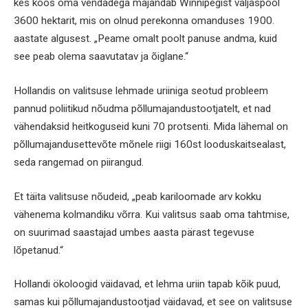
kes koos oma vendadega majandab Winnipegist väljaspool
3600 hektarit, mis on olnud perekonna omanduses 1900.
aastate algusest. „Peame omalt poolt panuse andma, kuid
see peab olema saavutatav ja õiglane.“
Hollandis on valitsuse lehmade uriiniga seotud probleem
pannud poliitikud nõudma põllumajandustootjatelt, et nad
vähendaksid heitkoguseid kuni 70 protsenti. Mida lähemal on
põllumajandusettevõte mõnele riigi 160st looduskaitsealast,
seda rangemad on piirangud.
Et täita valitsuse nõudeid, „peab kariloomade arv kokku
vähenema kolmandiku võrra. Kui valitsus saab oma tahtmise,
on suurimad saastajad umbes aasta pärast tegevuse
lõpetanud.“
Hollandi ökoloogid väidavad, et lehma uriin tapab kõik puud,
samas kui põllumajandustootjad väidavad, et see on valitsuse