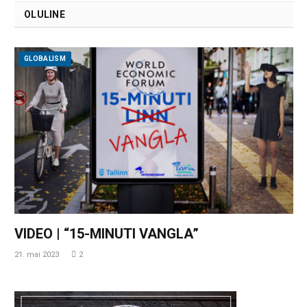
OLULINE
GLOBALISM
VIDEO | “15-MINUTI VANGLA”
21. mai 2023
2