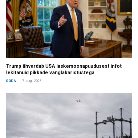
Trump ähvardab USA laskemoonapuudusest infot
lekitanuid pikkade vanglakaristustega
SÕDA
7. aug. 2026