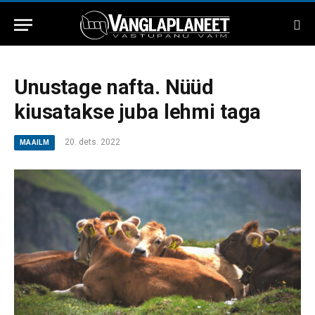
Unustage nafta. Nüüd
kiusatakse juba lehmi taga
20. dets. 2022
MAAILM