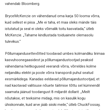
vahendab Bloomberg.
BryceMcKenzie on vähendanud oma karja 50 looma võrra,
kuid sellest ei piisa. „Me ei taha, et maa oleks mände täis
istutatud ja seal ei oleks võimalik toitu kasvatada,“ ütleb
McKenzie. „Tahame kindlustada toiduainete olemasolu
tulevikus.“
Põllumajandusettevõtted toodavad umbes kolmandiku Iirimaa
kasvuhoonegaasidest ja põllumajandustootjad peaksid
vähendama heitkoguseid veerandi võrra, võrreldes kolme
neljandiku elektri ja poole võrra transpordi puhul seatud
eesmärkidega. Kanadas eeldavad põllumajandustootjad, et
nad kaotavad valitsuse nõuete täitmise tõttu sel kümnendil
saamata jäänud toodangust 8 miljardit dollarit. „Meilt
nõutakse, et teeksime midagi, mis on kasulik kogu
ühiskonnale, kuid arve jääb siiski meile,“ ütleb ChuckFossay,