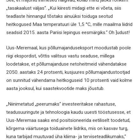
„tasakaalust väljas“. „Kui kiiresti midagi ette ei võeta, siis
teadlaste hinnangul tõstaks ainuüksi toiduga seotud
heitkogused Maa temperatuuri üle 1,5 °C, mille maailma liidrid
seadsid 2015. aasta Pariisi lepingus eesmärgiks.“ Oh ]udust!
Uus-Meremaal, kus põllumajanduseksport moodustab poole
riigi ekspordist, võttis valitsus vastu seaduse, millega
loodetakse, et põllumajanduse netoheitmeid vähendatakse
2050. aastaks 24 protsenti, kusjuures põllumajandustootjad
on sunnitud vähendama heitkoguseid 10 protsenti vaid kolme
aasta jooksul, kui saastekvootide maks jõustub.
„Niinimetatud „peerumaks“ investeeritakse rahastuse,
teadusuuringute ja tehnoloogia kaudu uuesti tööstusesse, et
Uus-Meremaa saaks end positsioneerida eetiliselt toodetud,
kõrgema väärtusega toiduainete liidriks, mis on kasvav turg,
kuna tarbijad muutuvad üha kliima- ja terviseteadlikumaks,“