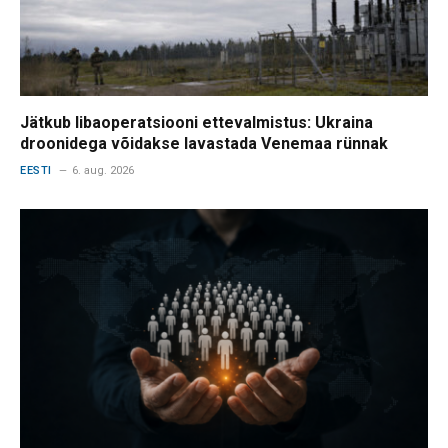
Jätkub libaoperatsiooni ettevalmistus: Ukraina
droonidega võidakse lavastada Venemaa rünnak
EESTI
6. aug. 2026