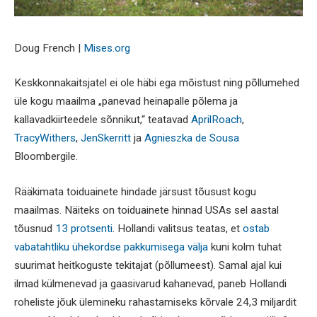
Doug French |
Mises.org
Keskkonnakaitsjatel ei ole häbi ega mõistust ning põllumehed
üle kogu maailma „panevad heinapalle põlema ja
kallavadkiirteedele sõnnikut,“ teatavad
AprilRoach
,
TracyWithers
,
JenSkerritt
ja
Agnieszka de Sousa
Bloombergile.
Rääkimata toiduainete hindade järsust tõusust kogu
maailmas. Näiteks on toiduainete hinnad USAs sel aastal
tõusnud
13 protsenti
. Hollandi valitsus teatas, et
ostab
vabatahtliku ühekordse pakkumisega välja
kuni kolm tuhat
suurimat heitkoguste tekitajat (põllumeest). Samal ajal kui
ilmad külmenevad ja gaasivarud kahanevad, paneb Hollandi
roheliste jõuk ülemineku rahastamiseks kõrvale 24,3 miljardit