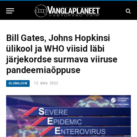
Bill Gates, Johns Hopkinsi
ülikool ja WHO viisid läbi
järjekordse surmava viiruse
pandeemiaõppuse
12. dets. 2022
GLOBALISM