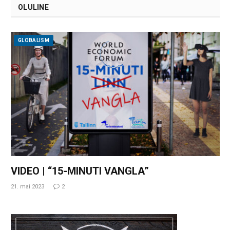
OLULINE
GLOBALISM
VIDEO | “15-MINUTI VANGLA”
21. mai 2023
2