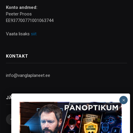
Konto andmed:
Peeter Proos
EE937700771001063744
Vaata lisaks
siit
KONTAKT
info@vanglaplaneet.ee
JÄLGI SOTSIAALMEEDIAS
Facebook
X
Instagram
YouTube
Telegram
(Twitter)