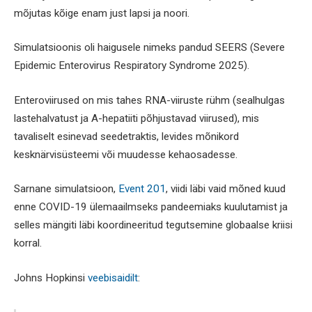
mõjutas kõige enam just lapsi ja noori.
Simulatsioonis oli haigusele nimeks pandud SEERS (Severe
Epidemic Enterovirus Respiratory Syndrome 2025).
Enteroviirused on mis tahes RNA-viiruste rühm (sealhulgas
lastehalvatust ja A-hepatiiti põhjustavad viirused), mis
tavaliselt esinevad seedetraktis, levides mõnikord
kesknärvisüsteemi või muudesse kehaosadesse.
Sarnane simulatsioon,
Event 201
, viidi läbi vaid mõned kuud
enne COVID-19 ülemaailmseks pandeemiaks kuulutamist ja
selles mängiti läbi koordineeritud tegutsemine globaalse kriisi
korral.
Johns Hopkinsi
veebisaidilt
: