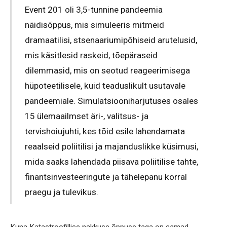
Event 201 oli 3,5-tunnine pandeemia
näidisõppus, mis simuleeris mitmeid
dramaatilisi, stsenaariumipõhiseid arutelusid,
mis käsitlesid raskeid, tõepäraseid
dilemmasid, mis on seotud reageerimisega
hüpoteetilisele, kuid teaduslikult usutavale
pandeemiale. Simulatsiooniharjutuses osales
15 ülemaailmset äri-, valitsus- ja
tervishoiujuhti, kes tõid esile lahendamata
reaalseid poliitilisi ja majanduslikke küsimusi,
mida saaks lahendada piisava poliitilise tahte,
finantsinvesteeringute ja tähelepanu korral
praegu ja tulevikus.
Kuna Katastroofillise nakkuse õppuse taga on samad