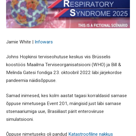
Jamie White |
Infowars
Johns Hopkinsi terviseohutuse keskus viis Brüsselis
koostöös Maailma Terviseorganisatsiooni (WHO) ja Bill &
Melinda Gatesi fondiga 23. oktoobril 2022 läbi järjekordse
pandeemia näidisõppuse.
Samad inimesed, kes kolm aastat tagasi korraldasid sarnase
õppuse nimetusega Event 201, mängisid just läbi sarnase
stsenaariumiga uue, Brasiiliast pärit enteroviiruse
simulatsiooni.
Õppuse nimetuseks oli pandud
Katastroofiline nakkus