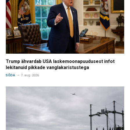
Trump ähvardab USA laskemoonapuudusest infot
lekitanuid pikkade vanglakaristustega
SÕDA
7. aug. 2026