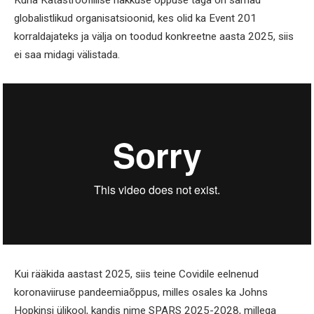
globalistlikud organisatsioonid, kes olid ka Event 201
korraldajateks ja välja on toodud konkreetne aasta 2025, siis
ei saa midagi välistada.
Kui rääkida aastast 2025, siis teine Covidile eelnenud
koronaviiruse pandeemiaõppus, milles osales ka Johns
Hopkinsi ülikool, kandis nime SPARS 2025-2028, millega