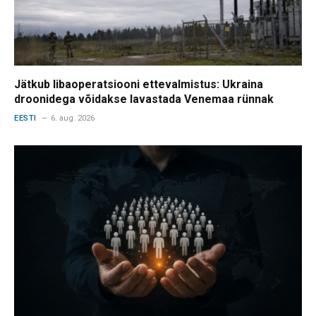
Jätkub libaoperatsiooni ettevalmistus: Ukraina
droonidega võidakse lavastada Venemaa rünnak
EESTI
6. aug. 2026