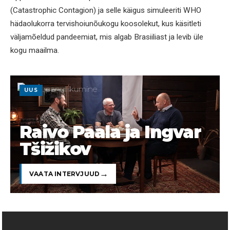
(Catastrophic Contagion) ja selle käigus simuleeriti WHO
hädaolukorra tervishoiunõukogu koosolekut, kus käsitleti
väljamõeldud pandeemiat, mis algab Brasiiliast ja levib üle
kogu maailma.
UUS
Raivo Paala ja Ingvar
Tšižikov
VAATA INTERVJUUD