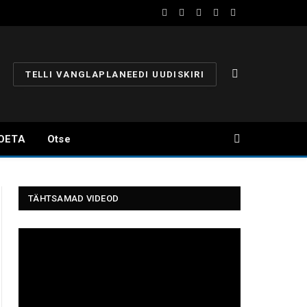
Facebook
YouTube
Instagram
X
Telegram
(Twitter)
TELLI VANGLAPLANEEDI UUDISKIRI
OETA
Otse
TÄHTSAMAD VIDEOD