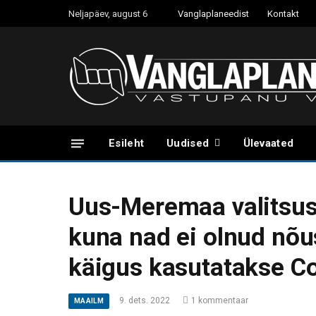
Neljapäev, august 6
Vanglaplaneedist
Kontakt
Esileht
Uudised
Ülevaated
Uus-Meremaa valitsus 
kuna nad ei olnud nõus
käigus kasutatakse Co
9. dets. 2022
1 kommentaar
MAAILM