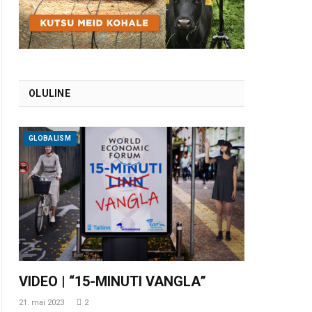
OLULINE
GLOBALISM
VIDEO | “15-MINUTI VANGLA”
21. mai 2023
2