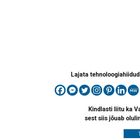
Lajata tehnoloogiahiidude
Kindlasti liitu ka 
sest siis jõuab oluli