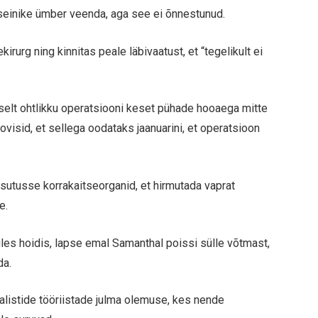
tseinike ümber veenda, aga see ei õnnestunud.
rurg ning kinnitas peale läbivaatust, et “tegelikult ei
lselt ohtlikku operatsiooni keset pühade hooaega mitte
ovisid, et sellega oodataks jaanuarini, et operatsioon
sutusse korrakaitseorganid, et hirmutada vaprat
e.
üles hoidis, lapse emal Samanthal poissi sülle võtmast,
da.
balistide tööriistade julma olemuse, kes nende