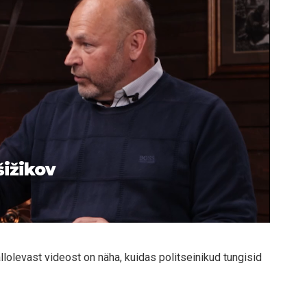
šižikov
allolevast videost on näha, kuidas politseinikud tungisid