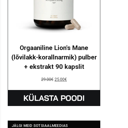
Orgaaniline Lion's Mane
(lõvilakk-korallnarmik) pulber
+ ekstrakt 90 kapslit
29.00
€
25.00
€
JÄLGI MEID SOTSIAALMEEDIAS