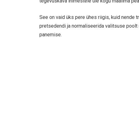
tegevuskava inimestele üle kogu maailma pea
See on vaid üks pere ühes riigis, kuid nende t
pretsedendi ja normaliseerida valitsuse poolt 
panemise.