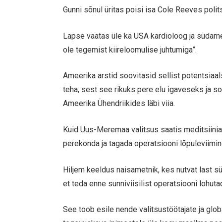
Gunni sõnul üritas poisi isa Cole Reeves poli
Lapse vaatas üle ka USA kardioloog ja südameki
ole tegemist kiireloomulise juhtumiga”.
Ameerika arstid soovitasid sellist potentsiaa
teha, sest see rikuks pere elu igaveseks ja so
Ameerika Ühendriikides läbi viia.
Kuid Uus-Meremaa valitsus saatis meditsiinia
perekonda ja tagada operatsiooni lõpuleviimin
Hiljem keeldus naisametnik, kes nutvat last s
et teda enne sunniviisilist operatsiooni lohuta
See toob esile nende valitsustöötajate ja glo