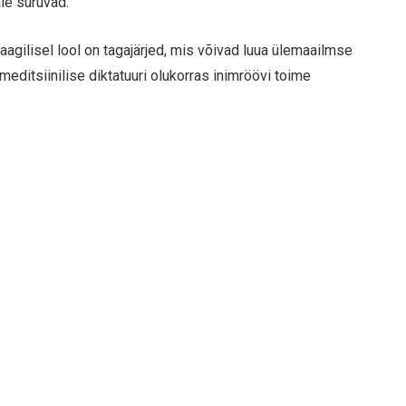
le suruvad.
raagilisel lool on tagajärjed, mis võivad luua ülemaailmse
meditsiinilise diktatuuri olukorras inimröövi toime