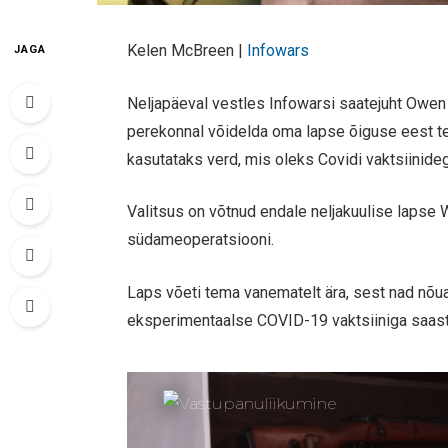
Kelen McBreen |
Infowars
JAGA
Neljapäeval vestles Infowarsi saatejuht Owe
perekonnal võidelda oma lapse õiguse eest teh
kasutataks verd, mis oleks Covidi vaktsiinide
Valitsus on võtnud endale neljakuulise lapse W
südameoperatsiooni.
Laps võeti tema vanematelt ära, sest nad nõua
eksperimentaalse COVID-19 vaktsiiniga saas