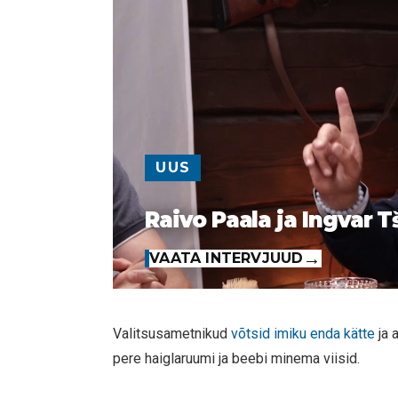
UUS
Raivo Paala ja Ingvar T
VAATA INTERVJUUD
Valitsusametnikud
võtsid imiku enda kätte
ja 
pere haiglaruumi ja beebi minema viisid.