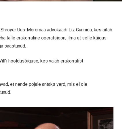
n Shroyer Uus-Meremaa advokaadi Liz Gunniga, kes aitab
a talle erakorraline operatsioon, ilma et selle käigus
ga saastunud.
ill’i hooldusõiguse, kes vajab erakorralist
vad, et nende pojale antaks verd, mis ei ole
tunud.