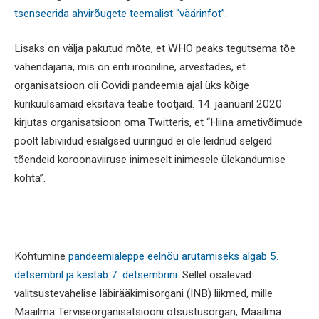
tsenseerida ahvirõugete teemalist “väärinfot”
.
Lisaks on välja pakutud mõte, et WHO peaks tegutsema tõe
vahendajana, mis on eriti irooniline, arvestades, et
organisatsioon oli Covidi pandeemia ajal üks kõige
kurikuulsamaid eksitava teabe tootjaid. 14. jaanuaril 2020
kirjutas organisatsioon oma Twitteris, et “Hiina ametivõimude
poolt läbiviidud esialgsed uuringud ei ole leidnud selgeid
tõendeid koroonaviiruse inimeselt inimesele ülekandumise
kohta”.
Kohtumine
pandeemialeppe eelnõu arutamiseks algab 5.
detsembril ja kestab 7. detsembrini
. Sellel osalevad
valitsustevahelise läbirääkimisorgani (INB) liikmed, mille
Maailma Terviseorganisatsiooni otsustusorgan, Maailma