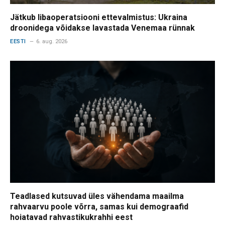
Jätkub libaoperatsiooni ettevalmistus: Ukraina
droonidega võidakse lavastada Venemaa rünnak
EESTI
6. aug. 2026
Teadlased kutsuvad üles vähendama maailma
rahvaarvu poole võrra, samas kui demograafid
hoiatavad rahvastikukrahhi eest