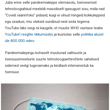
Juba enne selle pandeemialeppe olemasolu, tsenseerisid
tehnoloogiahiiud meeleldi massiliselt igasugust sisu, mida nad
“Covidi väärinfoks” pidasid, kuigi ei olnud mingeid kokkuleppeid
ega seadusi, mis oleksid sundinud neid seda tegema.
YouTube läks isegi nii kaugele, et muutis WHO vastase teabe
YouTube’i reeglite rikkumiseks
ja kustutas selle
poliitika alusel
üle 800 000 video
.
Pandeemialepingu kohaselt muutuvad valitsuste ja
tsensuurimeelsete suurte tehnoloogiaettevõtete vahelised
sidemed veelgi tugevamaks ja kindlasti intensiivistub ka
tsensuur.