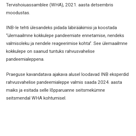
Tervishoiuassamblee (WHA), 2021. aasta detsembris
moodustas.
INB-le tehti ülesandeks pidada läbirääkimisi ja koostada
“ülemaailmne kokkulepe pandeemiate ennetamise, nendeks
valmisoleku ja nendele reageerimise kohta”. See ülemaailmne
kokkulepe on saanud tuntuks rahvusvahelise
pandeemialeppena.
Praeguse kavandatava ajakava alusel loodavad INB eksperdid
rahvusvahelise pandeemialeppe valmis saada 2024. aasta
maiks ja esitada selle lõpparuanne seitsmekümne
seitsmendal WHA kohtumisel.