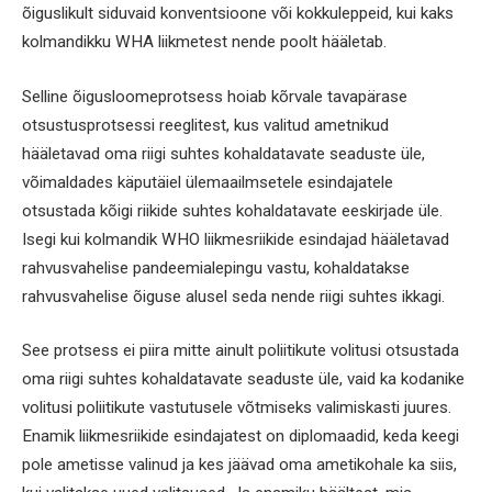
õiguslikult siduvaid konventsioone või kokkuleppeid, kui kaks
kolmandikku WHA liikmetest nende poolt hääletab.
Selline õigusloomeprotsess hoiab kõrvale tavapärase
otsustusprotsessi reeglitest, kus valitud ametnikud
hääletavad oma riigi suhtes kohaldatavate seaduste üle,
võimaldades käputäiel ülemaailmsetele esindajatele
otsustada kõigi riikide suhtes kohaldatavate eeskirjade üle.
Isegi kui kolmandik WHO liikmesriikide esindajad hääletavad
rahvusvahelise pandeemialepingu vastu, kohaldatakse
rahvusvahelise õiguse alusel seda nende riigi suhtes ikkagi.
See protsess ei piira mitte ainult poliitikute volitusi otsustada
oma riigi suhtes kohaldatavate seaduste üle, vaid ka kodanike
volitusi poliitikute vastutusele võtmiseks valimiskasti juures.
Enamik liikmesriikide esindajatest on diplomaadid, keda keegi
pole ametisse valinud ja kes jäävad oma ametikohale ka siis,