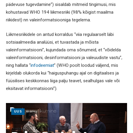
pädevuse tugevdamine”) sisaldab mitmeid tingimusi, mis
kohustavad WHO 194 liikmesriiki (98% kõigist maailma
riikidest) nn valeinformatsiooniga tegelema.
Liikmesriikidele on antud korraldus “viia regulaarselt läbi
sotsiaalmeedia analüüsi, et tuvastada ja mõista
valeinformatsiooni”, kujundada oma sõnumeid, et “võidelda
valeinformatsiooni, desinformatsiooni ja valeuudiste vastu”,
ning hallata “
infodeemiat
” (WHO poolt loodud väljend, mis
kirjeldab olukorda kui “haiguspuhangu ajal on digitaalses ja
füüsilises keskkonnas liiga palju teavet, sealhulgas vale või
eksitavat informatsiooni”).
UUS