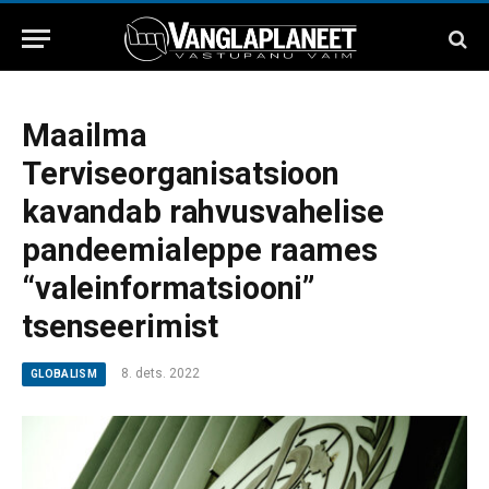
Maailma
Terviseorganisatsioon
kavandab rahvusvahelise
pandeemialeppe raames
“valeinformatsiooni”
tsenseerimist
8. dets. 2022
GLOBALISM