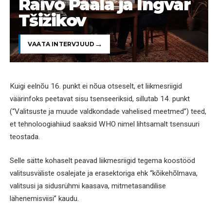
Raivo Paala ja Ingvar
Tšižikov
VAATA INTERVJUUD
Kuigi eelnõu 16. punkt ei nõua otseselt, et liikmesriigid
väärinfoks peetavat sisu tsenseeriksid, sillutab 14. punkt
(“Valitsuste ja muude valdkondade vahelised meetmed”) teed,
et tehnoloogiahiiud saaksid WHO nimel lihtsamalt tsensuuri
teostada.
Selle sätte kohaselt peavad liikmesriigid tegema koostööd
valitsusväliste osalejate ja erasektoriga ehk “kõikehõlmava,
valitsusi ja sidusrühmi kaasava, mitmetasandilise
lähenemisviisi” kaudu.