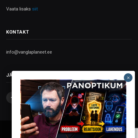
Vaata lisaks
siit
KONTAKT
info@vanglaplaneet.ee
JÄLGI SOTSIAALMEEDIAS
Facebook
X
Instagram
YouTube
Telegram
(Twitter)
Vanglaplaneet - Vastupanu Vaim