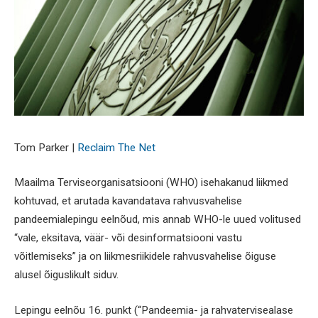
Tom Parker |
Reclaim The Net
Maailma Terviseorganisatsiooni (WHO) isehakanud liikmed
kohtuvad, et arutada kavandatava rahvusvahelise
pandeemialepingu eelnõud, mis annab WHO-le uued volitused
“vale, eksitava, väär- või desinformatsiooni vastu
võitlemiseks” ja on liikmesriikidele rahvusvahelise õiguse
alusel õiguslikult siduv.
Lepingu eelnõu 16. punkt (“Pandeemia- ja rahvatervisealase