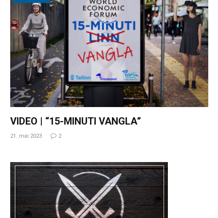
VIDEO | “15-MINUTI VANGLA”
21. mai 2023
2