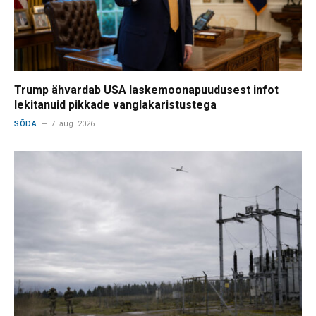
Trump ähvardab USA laskemoonapuudusest infot
lekitanuid pikkade vanglakaristustega
SÕDA
7. aug. 2026