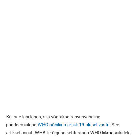
Kui see läbi läheb, siis võetakse rahvusvaheline
pandeemialepe
WHO põhikirja artikli 19 alusel vastu
. See
artikkel annab WHA-le õiguse kehtestada WHO liikmesriikidele