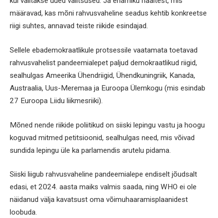
kui valitakse uued valitsused. Ja enamiku häältest, mis
määravad, kas mõni rahvusvaheline seadus kehtib konkreetse
riigi suhtes, annavad teiste riikide esindajad.
Sellele ebademokraatlikule protsessile vaatamata toetavad
rahvusvahelist pandeemialepet paljud demokraatlikud riigid,
sealhulgas Ameerika Ühendriigid, Ühendkuningriik, Kanada,
Austraalia, Uus-Meremaa ja Euroopa Ülemkogu (mis esindab
27 Euroopa Liidu liikmesriiki).
Mõned nende riikide poliitikud on siiski lepingu vastu ja hoogu
koguvad mitmed petitsioonid, sealhulgas need, mis võivad
sundida lepingu üle ka parlamendis arutelu pidama.
Siiski liigub rahvusvaheline pandeemialepe endiselt jõudsalt
edasi, et 2024. aasta maiks valmis saada, ning WHO ei ole
näidanud välja kavatsust oma võimuhaaramisplaanidest
loobuda.