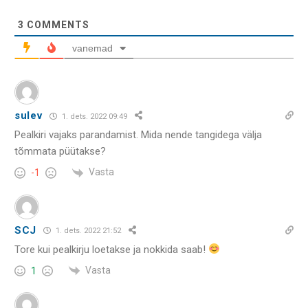
3
COMMENTS
vanemad
sulev
1. dets. 2022 09:49
Pealkiri vajaks parandamist. Mida nende tangidega välja
tõmmata püütakse?
Vasta
-1
SCJ
1. dets. 2022 21:52
Tore kui pealkirju loetakse ja nokkida saab!
Vasta
1