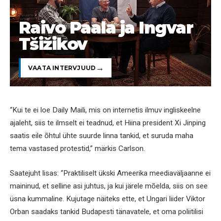
Raivo Paala ja Ingvar
Tšižikov
VAATA INTERVJUUD
“Kui te ei loe Daily Maili, mis on internetis ilmuv ingliskeelne
ajaleht, siis te ilmselt ei teadnud, et Hiina president Xi Jinping
saatis eile õhtul ühte suurde linna tankid, et suruda maha
tema vastased protestid,” märkis Carlson.
Saatejuht lisas: “Praktiliselt ükski Ameerika meediaväljaanne ei
maininud, et selline asi juhtus, ja kui järele mõelda, siis on see
üsna kummaline. Kujutage näiteks ette, et Ungari liider Viktor
Orban saadaks tankid Budapesti tänavatele, et oma poliitilisi