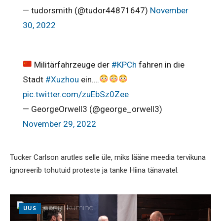
— tudorsmith (@tudor44871647)
November
30, 2022
Militärfahrzeuge der
#KPCh
fahren in die
Stadt
#Xuzhou
ein….
pic.twitter.com/zuEbSz0Zee
— GeorgeOrwell3 (@george_orwell3)
November 29, 2022
Tucker Carlson arutles selle üle, miks lääne meedia tervikuna
ignoreerib tohutuid proteste ja tanke Hiina tänavatel.
UUS