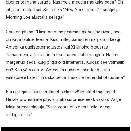
oponente maha suruda. Kas meie meedia märkaks seda? Oh
jah, nad märkaksid. See oleks “New York Timesi” esiküljel ja
Morning Joe alustaks sellega.”
Carlson jätkas: “Hiina on meie peamine globaalne rivaal, see
on väga oluline teema. Kuid millegipärast ei märganud keegi
Ameerika uudistetoimetustes, kui Xi Jinping otsustas
Tiananmeni väljaku sündmused uuesti läbi mängida. Nad ei
märganud seda, kuigi pildid olid internetis. Kuidas see võimalik
on? Kas võib olla, et Ameerika uudismeedia teeb Hiina
valitsusele katet? Ei oska öelda. Laseme teil endal otsustada.”
Kui ajakirjanik küsis, millised oleksid võimalikud tagajärjed
Hiinale protestijate jõhkra mahasurumise eest, vastas Valge
Maja pressiesindaja: “Selle kohta ei ole mul teile praegu
midagi öelda.”