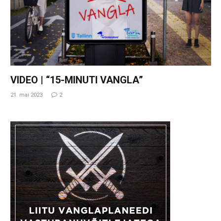
VIDEO | “15-MINUTI VANGLA”
21. mai 2023
2