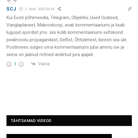
SCJ
2. dets. 2022 00:54
Kui Eesti põhimeedia, Telegram, Objektiiv, Uued Uudised,
Vanglaplaneet, Makroskoop, avab kommentaariumi ja lisab
lugusid spordist jms. siis kolib kommentaariumi seltskond
pealevoolu propagandast, Delfist, Õhtulehest, kiiresti siia üle.
Postimees sulges oma kommentaariumi juba ammu ise ja
sinna on jäänud mõned andetud jura ajajad.
Vasta
1
TÄHTSAMAD VIDEOD