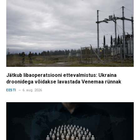
Jätkub libaoperatsiooni ettevalmistus: Ukraina
droonidega võidakse lavastada Venemaa rünnak
EESTI
6. aug. 2026