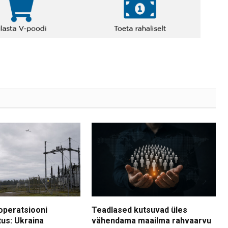
operatsiooni
Teadlased kutsuvad üles
tus: Ukraina
vähendama maailma rahvaarvu