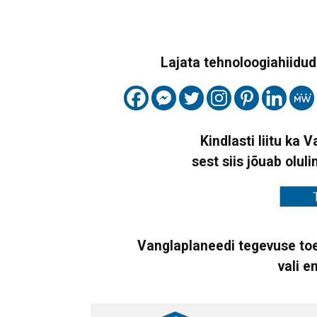
Lajata tehnoloogiahiidude
Kindlasti liitu ka 
sest siis jõuab oluli
Vanglaplaneedi tegevuse toe
vali e