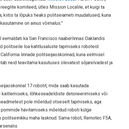
eeglite komiteed, ütles Mission Localile, et kuigi ta
, kiitis ta lõpuks heaks politseiameti muudatused, kuna
u kasutamine on ainus võimalus.”
l eemaldati ka San Francisco naaberlinnas Oaklandis
 politseile loa kahtlusaluste tapmiseks roboteid
alifornia linnade politseijaoskonnad, kuna eelmisel
stab neid teavitama kasutuses olevatest sõjarelvadest ja
eijaoskonnal 17 robotit, mida saab kasutada
e käitlemiseks, lõhkeseadeldiste detoneerimiseks või
t seadmetest pole mõeldud otseselt tapmiseks, aga
nd pommide hävitamiseks mõeldud roboti külge
viis politseinikku maha lasknud. Sama robot, Remotec F5A,
arsenalis.