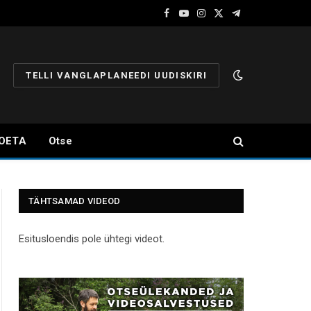
Facebook
YouTube
Instagram
X
Telegram
(Twitter)
TELLI VANGLAPLANEEDI UUDISKIRI
OETA
Otse
TÄHTSAMAD VIDEOD
Esitusloendis pole ühtegi videot.