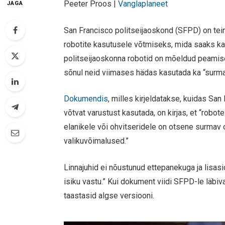
Peeter Proos |
Vanglaplaneet
JAGA
San Francisco politseijaoskond (SFPD) on te
robotite kasutusele võtmiseks, mida saaks ka
politseijaoskonna robotid on mõeldud peamise
sõnul neid viimases hädas kasutada ka “surma
Dokumendis
, milles kirjeldatakse, kuidas S
võtvat varustust kasutada, on kirjas, et “robote
elanikele või ohvitseridele on otsene surmav
valikuvõimalused.”
Linnajuhid ei nõustunud ettepanekuga ja lisasi
isiku vastu.” Kui dokument viidi SFPD-le läbi
taastasid algse versiooni.