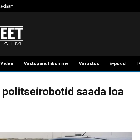
Reklaam
Video
Vastupanuliikumine
Varustus
E-pood
T
politseirobotid saada loa