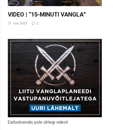
VIDEO | “15-MINUTI VANGLA”
21. mai 2023
2
Esitusloendis pole ühtegi videot.