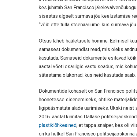
kes juhatab San Francisco järelevalvenõukogu r
sisestas algselt surmava jõu keelustamise rea
“võib ette tulla stsenaariume, kus surmava jõ
Otsus läheb hääletusele homme. Eelmisel kuu
sarnasest dokumendist read, mis oleks andnud
kasutada. Sarnaseid dokumente esitavad kõik C
aastal võeti osariigis vastu seadus, mis kohu
sätestama olukorrad, kus neid kasutada saab.
Dokumentide kohaselt on San Francisco polits
hoonetesse sisenemiseks, ohtlike materjalid
ligipääsmatute alade uurimiseks. Ükski neis
2016. aastal kinnitas Dallase politseijaosko
plastiklõhkeained
, et tappa snaiper, kes oli 
on ka hetkel San Francisco politseijaoskonna 