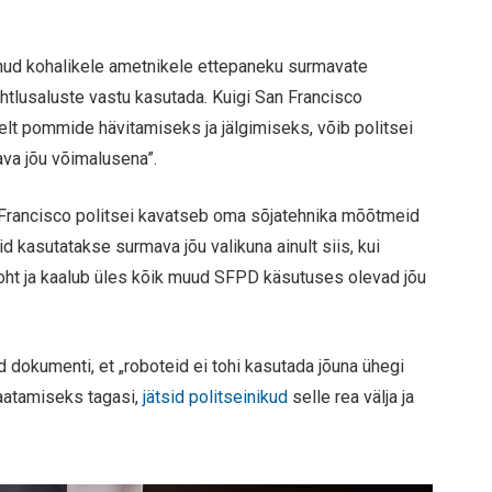
inud kohalikele ametnikele ettepaneku surmavate
htlusaluste vastu kasutada. Kuigi San Francisco
lt pommide hävitamiseks ja jälgimiseks, võib politsei
va jõu võimalusena”.
an Francisco politsei kavatseb oma sõjatehnika mõõtmeid
id kasutatakse surmava jõu valikuna ainult siis, kui
 oht ja kaalub üles kõik muud SFPD käsutuses olevad jõu
d dokumenti, et „roboteid ei tohi kasutada jõuna ühegi
vaatamiseks tagasi,
jätsid politseinikud
selle rea välja ja