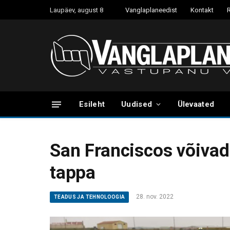
Laupäev, august 8
Vanglaplaneedist
Kontakt
Esileht
Uudised
Ülevaated
San Franciscos võivad 
tappa
28. nov. 2022
TEADUS JA TEHNOLOOGIA