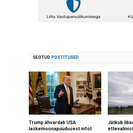
SEOTUD
POSTITUSED
Trump ähvardab USA
Jätkub liba
laskemoonapuudusest infot
ettevalmis