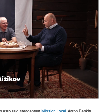
šižikov
os asuv uudisteagentuur
Mission Local
. Aaron Peskin,