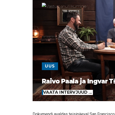
UUS
Raivo Paala ja Ingvar T
VAATA INTERVJUUD
Dokumendi avaldas teisipäeval San Francisc