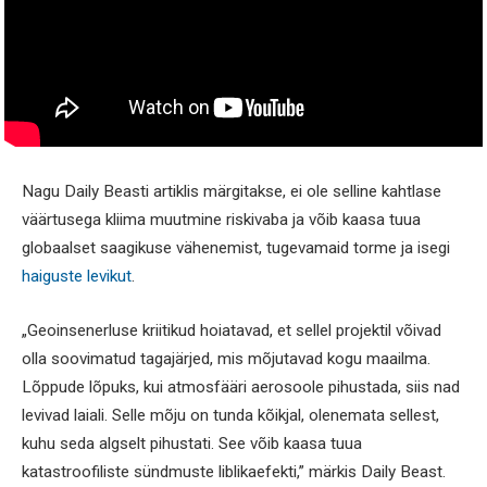
Nagu Daily Beasti artiklis märgitakse, ei ole selline kahtlase
väärtusega kliima muutmine riskivaba ja võib kaasa tuua
globaalset saagikuse vähenemist, tugevamaid torme ja isegi
haiguste levikut
.
„Geoinsenerluse kriitikud hoiatavad, et sellel projektil võivad
olla soovimatud tagajärjed, mis mõjutavad kogu maailma.
Lõppude lõpuks, kui atmosfääri aerosoole pihustada, siis nad
levivad laiali. Selle mõju on tunda kõikjal, olenemata sellest,
kuhu seda algselt pihustati. See võib kaasa tuua
katastroofiliste sündmuste liblikaefekti,” märkis Daily Beast.