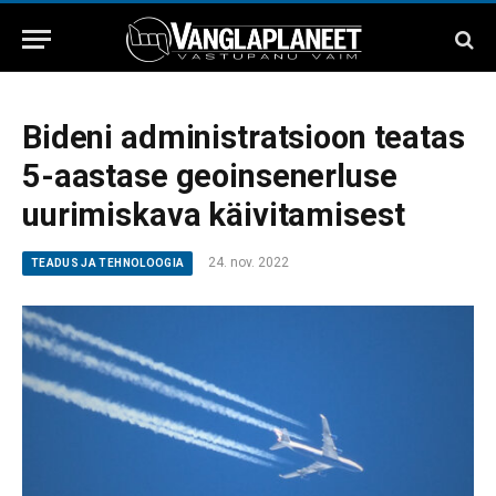
Bideni administratsioon teatas
5-aastase geoinsenerluse
uurimiskava käivitamisest
24. nov. 2022
TEADUS JA TEHNOLOOGIA