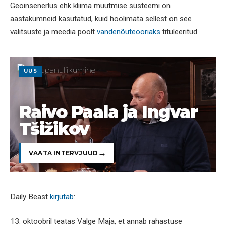
Geoinsenerlus ehk kliima muutmise süsteemi on
aastakümneid kasutatud, kuid hoolimata sellest on see
valitsuste ja meedia poolt
vandenõuteooriaks
tituleeritud.
UUS
Raivo Paala ja Ingvar
Tšižikov
VAATA INTERVJUUD
Daily Beast
kirjutab
:
13. oktoobril teatas Valge Maja, et annab rahastuse