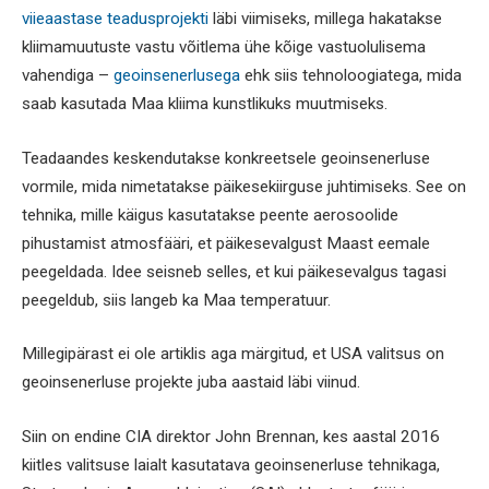
viieaastase teadusprojekti
läbi viimiseks, millega hakatakse
kliimamuutuste vastu võitlema ühe kõige vastuolulisema
vahendiga –
geoinsenerlusega
ehk siis tehnoloogiatega, mida
saab kasutada Maa kliima kunstlikuks muutmiseks.
Teadaandes keskendutakse konkreetsele geoinsenerluse
vormile, mida nimetatakse päikesekiirguse juhtimiseks. See on
tehnika, mille käigus kasutatakse peente aerosoolide
pihustamist atmosfääri, et päikesevalgust Maast eemale
peegeldada. Idee seisneb selles, et kui päikesevalgus tagasi
peegeldub, siis langeb ka Maa temperatuur.
Millegipärast ei ole artiklis aga märgitud, et USA valitsus on
geoinsenerluse projekte juba aastaid läbi viinud.
Siin on endine CIA direktor John Brennan, kes aastal 2016
kiitles valitsuse laialt kasutatava geoinsenerluse tehnikaga,