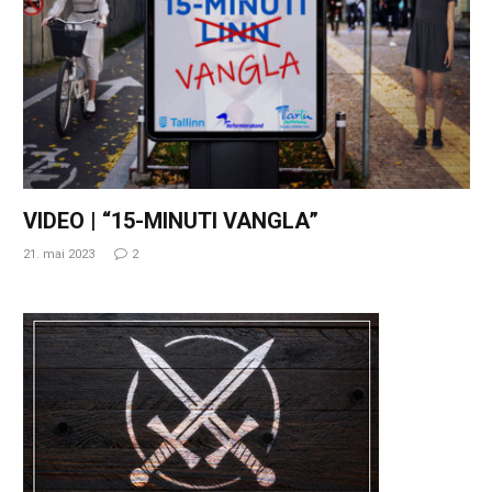
VIDEO | “15-MINUTI VANGLA”
21. mai 2023
2