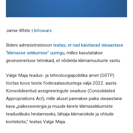
Jamie White |
Infowars
Bideni administratsioon
teatas, et nad käivitavad viieaastase
“kliimasse sekkumise” uuringu
, milles kasutatakse
geoinsenerluse tehnikaid, et võidelda kliimamuutuste vastu.
Valge Maja teadus- ja tehnoloogiapoliitika amet (OSTP)
töötas koos teiste föderaalasutustega välja 2022. aasta
Konsolideeritud assigneeringute seaduse (Consolidated
Appropriations Act), mille alusel pannakse paika viieaastane
kava „päikeseenergia ja muude kiirete kliimasekkumiste
teaduslikuks hindamiseks, lähiaja kliimariskide ja ohtude
kontekstis,” teatas Valge Maja.