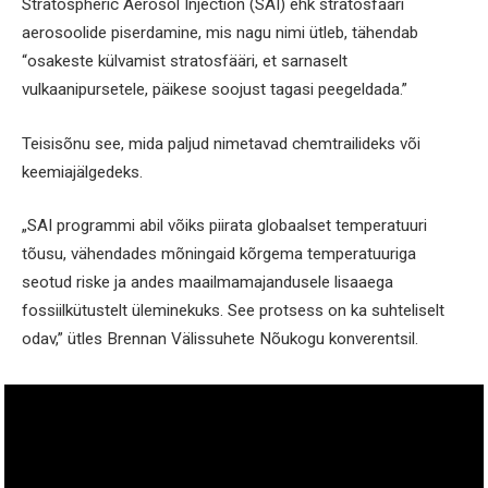
Stratospheric Aerosol Injection (SAI) ehk stratosfääri
aerosoolide piserdamine, mis nagu nimi ütleb, tähendab
“osakeste külvamist stratosfääri, et sarnaselt
vulkaanipursetele, päikese soojust tagasi peegeldada.”
Teisisõnu see, mida paljud nimetavad chemtrailideks või
keemiajälgedeks.
„SAI programmi abil võiks piirata globaalset temperatuuri
tõusu, vähendades mõningaid kõrgema temperatuuriga
seotud riske ja andes maailmamajandusele lisaaega
fossiilkütustelt üleminekuks. See protsess on ka suhteliselt
odav,” ütles Brennan Välissuhete Nõukogu konverentsil.