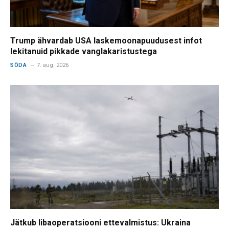
Trump ähvardab USA laskemoonapuudusest infot
lekitanuid pikkade vanglakaristustega
SÕDA
7. aug. 2026
Jätkub libaoperatsiooni ettevalmistus: Ukraina