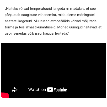
„Näiteks võivad temperatuurid langeda nii madalale, et see
põhjustab saagikuse vähenemist, mida oleme mõningatel
aastatel kogenud. Muutused atmosfääris võivad mõjutada
torme ja teisi ilmastikunähtuseid. Mõned uuringud näitavad, et
geoinsenerlus võib isegi haigusi levitada.”