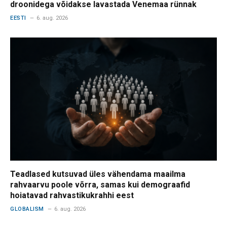
droonidega võidakse lavastada Venemaa rünnak
EESTI
6. aug. 2026
Teadlased kutsuvad üles vähendama maailma
rahvaarvu poole võrra, samas kui demograafid
hoiatavad rahvastikukrahhi eest
GLOBALISM
6. aug. 2026