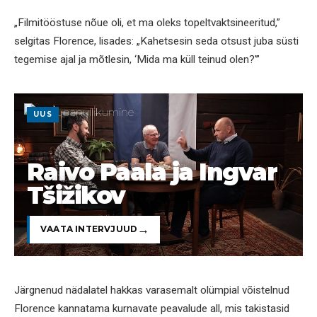
„Filmitööstuse nõue oli, et ma oleks topeltvaktsineeritud,”
selgitas Florence, lisades: „Kahetsesin seda otsust juba süsti
tegemise ajal ja mõtlesin, ‘Mida ma küll teinud olen?'”
UUS
Raivo Paala ja Ingvar
Tšižikov
VAATA INTERVJUUD
Järgnenud nädalatel hakkas varasemalt olümpial võistelnud
Florence kannatama kurnavate peavalude all, mis takistasid