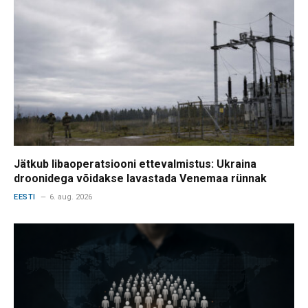
Jätkub libaoperatsiooni ettevalmistus: Ukraina
droonidega võidakse lavastada Venemaa rünnak
EESTI
6. aug. 2026