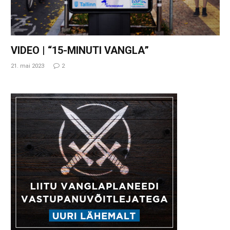
VIDEO | “15-MINUTI VANGLA”
21. mai 2023
2