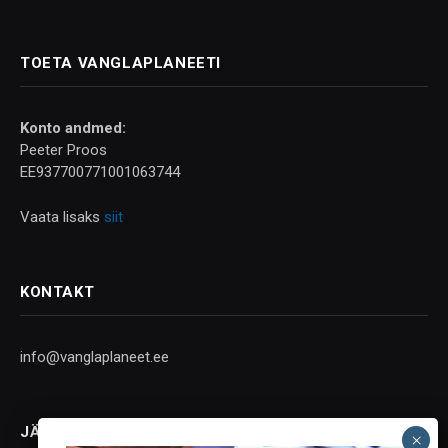
TOETA VANGLAPLANEETI
Konto andmed:
Peeter Proos
EE937700771001063744
Vaata lisaks
siit
KONTAKT
info@vanglaplaneet.ee
JÄLGI SOTSIAALMEEDIAS