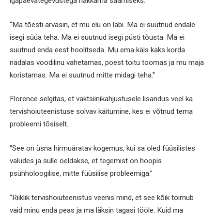
igapäevategevustega hakkama saamiseks.
“Ma tõesti arvasin, et mu elu on läbi. Ma ei suutnud endale
isegi süüa teha. Ma ei suutnud isegi püsti tõusta. Ma ei
suutnud enda eest hoolitseda. Mu ema käis kaks korda
nädalas voodilinu vahetamas, poest toitu toomas ja mu maja
koristamas. Ma ei suutnud mitte midagi teha.”
Florence selgitas, et vaktsiinikahjustusele lisandus veel ka
tervishoiuteenistuse solvav käitumine, kes ei võtnud tema
probleemi tõsiselt.
“See on üsna hirmuäratav kogemus, kui sa oled füüsilistes
valudes ja sulle öeldakse, et tegemist on hoopis
psühholoogilise, mitte füüsilise probleemiga.”
“Riiklik tervishoiuteenistus veenis mind, et see kõik toimub
vaid minu enda peas ja ma läksin tagasi tööle. Kuid ma