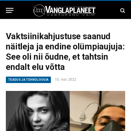
Vaktsiinikahjustuse saanud
näitleja ja endine olümpiaujuja:
See oli nii õudne, et tahtsin
endalt elu võtta
15. nov. 2022
TEADUS JA TEHNOLOOGIA