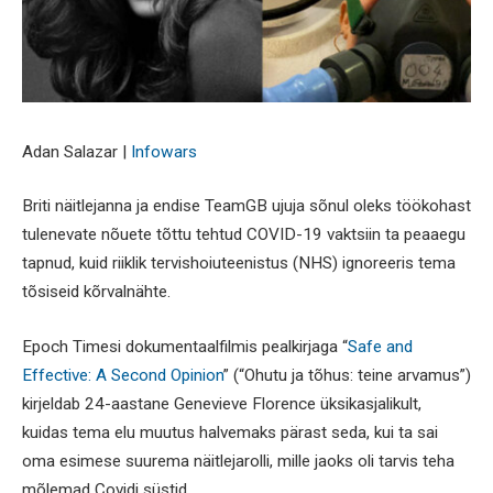
Adan Salazar |
Infowars
Briti näitlejanna ja endise TeamGB ujuja sõnul oleks töökohast
tulenevate nõuete tõttu tehtud COVID-19 vaktsiin ta peaaegu
tapnud, kuid riiklik tervishoiuteenistus (NHS) ignoreeris tema
tõsiseid kõrvalnähte.
Epoch Timesi dokumentaalfilmis pealkirjaga “
Safe and
Effective: A Second Opinion
” (“Ohutu ja tõhus: teine arvamus”)
kirjeldab 24-aastane Genevieve Florence üksikasjalikult,
kuidas tema elu muutus halvemaks pärast seda, kui ta sai
oma esimese suurema näitlejarolli, mille jaoks oli tarvis teha
mõlemad Covidi süstid.