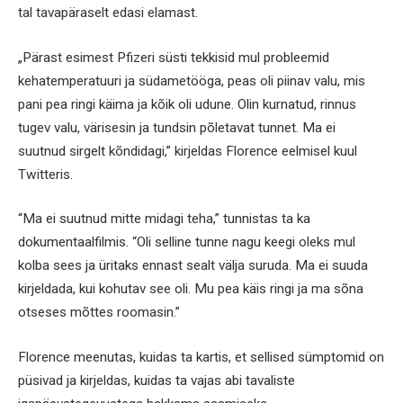
tal tavapäraselt edasi elamast.
„Pärast esimest Pfizeri süsti tekkisid mul probleemid
kehatemperatuuri ja südametööga, peas oli piinav valu, mis
pani pea ringi käima ja kõik oli udune. Olin kurnatud, rinnus
tugev valu, värisesin ja tundsin põletavat tunnet. Ma ei
suutnud sirgelt kõndidagi,” kirjeldas Florence eelmisel kuul
Twitteris.
“Ma ei suutnud mitte midagi teha,” tunnistas ta ka
dokumentaalfilmis. “Oli selline tunne nagu keegi oleks mul
kolba sees ja üritaks ennast sealt välja suruda. Ma ei suuda
kirjeldada, kui kohutav see oli. Mu pea käis ringi ja ma sõna
otseses mõttes roomasin.”
Florence meenutas, kuidas ta kartis, et sellised sümptomid on
püsivad ja kirjeldas, kuidas ta vajas abi tavaliste