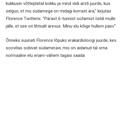
kukkusin võtteplatsil kokku ja mind viidi arsti juurde, kus
selgus, et mu südamega on midagi korrast ära,” kirjutas
Florence Twitteris. “Pärast 6-tunnist ootamist öeldi mulle
jälle, et see on lihtsalt ärevus. Minu elu kõige hullem päev.”
Õnneks suunati Florence lõpuks erakardioloogi juurde, kes
soovitas sobivat südameravi, mis on aidanud tal oma
normaalne elu enam-vähem tagasi saada.