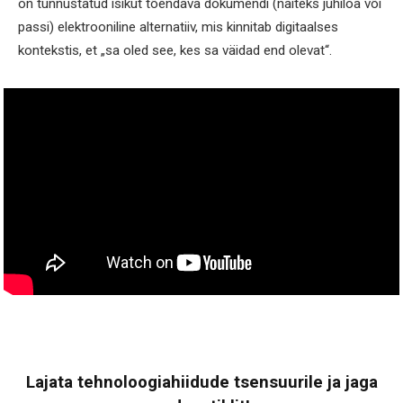
on tunnustatud isikut tõendava dokumendi (näiteks juhiloa või
passi) elektrooniline alternatiiv, mis kinnitab digitaalses
kontekstis, et „sa oled see, kes sa väidad end olevat“.
Lajata tehnoloogiahiidude tsensuurile ja jaga