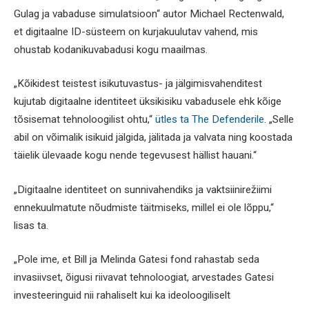
Gulag ja vabaduse simulatsioon“ autor Michael Rectenwald,
et digitaalne ID-süsteem on kurjakuulutav vahend, mis
ohustab kodanikuvabadusi kogu maailmas.
„Kõikidest teistest isikutuvastus- ja jälgimisvahenditest
kujutab digitaalne identiteet üksikisiku vabadusele ehk kõige
tõsisemat tehnoloogilist ohtu,“
ütles ta The Defenderile
. „Selle
abil on võimalik isikuid jälgida, jälitada ja valvata ning koostada
täielik ülevaade kogu nende tegevusest hällist hauani.“
„Digitaalne identiteet on sunnivahendiks ja vaktsiinirežiimi
ennekuulmatute nõudmiste täitmiseks, millel ei ole lõppu,“
lisas ta.
„Pole ime, et Bill ja Melinda Gatesi fond rahastab seda
invasiivset, õigusi riivavat tehnoloogiat, arvestades Gatesi
investeeringuid nii rahaliselt kui ka ideoloogiliselt