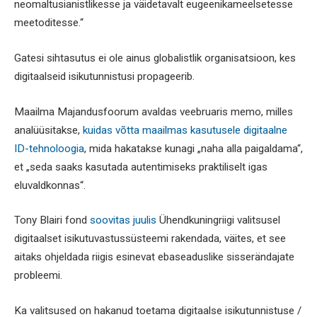
neomaltusianistlikesse ja väidetavalt eugeenikameelsetesse
meetoditesse.“
Gatesi sihtasutus ei ole ainus globalistlik organisatsioon, kes
digitaalseid isikutunnistusi propageerib.
Maailma Majandusfoorum avaldas veebruaris memo, milles
analüüsitakse,
kuidas võtta maailmas kasutusele digitaalne
ID-tehnoloogia
, mida hakatakse kunagi „naha alla paigaldama“,
et „seda saaks kasutada autentimiseks praktiliselt igas
eluvaldkonnas“.
Tony Blairi fond
soovitas juulis
Ühendkuningriigi valitsusel
digitaalset isikutuvastussüsteemi rakendada, väites, et see
aitaks ohjeldada riigis esinevat ebaseaduslike sisserändajate
probleemi.
Ka valitsused on hakanud toetama digitaalse isikutunnistuse /