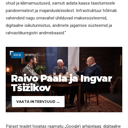
ohud ja kliimamuutused, samuti aidata kaasa taastumisele
pandeemiatest ja majanduskriisidest. Infrastruktuur hõlmab
vahendeid nagu omavahel ühilduvad maksesüsteemid,
digitaalne isikutunnistus, andmete jagamise süsteemid ja
rahvastikuregistri andmebaasid.“
UUS
Raivo Paala ja Ingvar
Tšižikov
VAATA INTERVJUUD
Pärast teadet hoiatas raamatu „Google’i arhipelaag: digitaalne