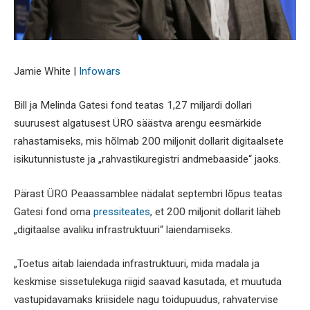
Jamie White |
Infowars
Bill ja Melinda Gatesi fond teatas 1,27 miljardi dollari
suurusest algatusest ÜRO säästva arengu eesmärkide
rahastamiseks, mis hõlmab 200 miljonit dollarit digitaalsete
isikutunnistuste ja „rahvastikuregistri andmebaaside“ jaoks.
Pärast ÜRO Peaassamblee nädalat septembri lõpus teatas
Gatesi fond oma
pressiteates
, et 200 miljonit dollarit läheb
„digitaalse avaliku infrastruktuuri“ laiendamiseks.
„Toetus aitab laiendada infrastruktuuri, mida madala ja
keskmise sissetulekuga riigid saavad kasutada, et muutuda
vastupidavamaks kriisidele nagu toidupuudus, rahvatervise