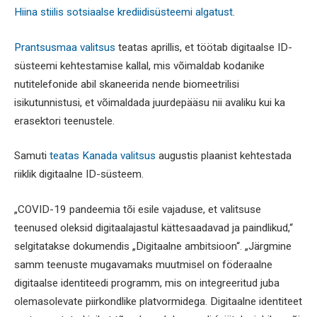
Hiina stiilis sotsiaalse krediidisüsteemi algatust
.
Prantsusmaa valitsus
teatas aprillis, et töötab digitaalse ID-
süsteemi kehtestamise kallal, mis võimaldab kodanike
nutitelefonide abil skaneerida nende biomeetrilisi
isikutunnistusi, et võimaldada juurdepääsu nii avaliku kui ka
erasektori teenustele.
Samuti
teatas Kanada valitsus
augustis plaanist kehtestada
riiklik digitaalne ID-süsteem.
„COVID-19 pandeemia tõi esile vajaduse, et valitsuse
teenused oleksid digitaalajastul kättesaadavad ja paindlikud,“
selgitatakse dokumendis „Digitaalne ambitsioon“. „Järgmine
samm teenuste mugavamaks muutmisel on föderaalne
digitaalse identiteedi programm, mis on integreeritud juba
olemasolevate piirkondlike platvormidega. Digitaalne identiteet