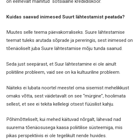
on eelnevalt mainitud sotsiaalne krediidiskoor.
Kuidas saavad inimesed Suurt lähtestamist peatada?
Muutes selle teema päevakorraliseks. Suure lähtestamise
teemat tuleks arutada sõprade ja pereringis, sest inimesed on
tõenäoliselt juba Suure lähtestamise mõju tunda saanud.
Seda just seepärast, et Suur lähtestamine ei ole ainult
poliitiline probleem, vaid see on ka kultuuriline probleem.
Näiteks ei lubata noortel meestel oma sisemist mehelikkust
omaks võtta, sest väidetavalt on see “mürgine”, hoolimata
sellest, et see ei tekita kellelegi otsest füüsilist kahju.
Põhimõtteliselt, kui mehed käituvad nõrgalt, lähevad nad
suurema tõenäosusega kaasa poliitilise süsteemiga, mis
pikas perspektiivis ei ole tegelikult nende huvides.