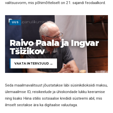
valitsusvorm, mis põhimõtteliselt on 21. sajandi feodaalkord.
UUS
Raivo Paala ja Ingvar
Tšižikov
VAATA INTERVJUUD
Seda maailmavalitsust jõustatakse läbi süsinikdioksiidi maksu,
ülemaailmse ID, reisikeelude ja ühiskondade lukku keeramise
ning lisaks Hiina stiilis sotsiaalse krediidi süsteemi abil, mis
ilmselt seotakse ära ka digitaalse valuutaga.