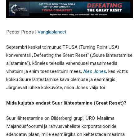
Peeter Proos |
Vanglaplaneet
Septembri keskel toimunud TPUSA (Turning Point USA)
konverentsil „Defeating the Great Reset“ („Suure lähtestamise
alistamine“), kõneles telesilla vahendusel massimeedia
vihatuim ja enim tsenseerituim mees,
Alex Jones
, kes võttis
kokku Suure lähtestamise kava olemuse ja eesmärgid.
Järgnevalt lühike kokkuvõte, mida Jones välja tõi.
Mida kujutab endast Suur lähtestamine (Great Reset)?
Suur lähtestamine on Bilderbergi grupi, ÜRO, Maailma
Majandusfoorumi ja rahvusvaheliste korporatsioonide
edendatav plaan, mille eesmärgiks on kehtestada maailma