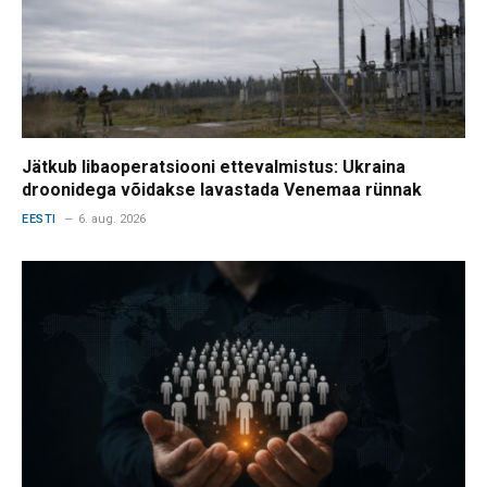
Jätkub libaoperatsiooni ettevalmistus: Ukraina
droonidega võidakse lavastada Venemaa rünnak
EESTI
6. aug. 2026