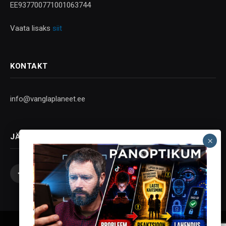
EE937700771001063744
Vaata lisaks
siit
KONTAKT
info@vanglaplaneet.ee
JÄLGI SOTSIAALMEEDIAS
Facebook
X
Instagram
YouTube
Telegram
(Twitter)