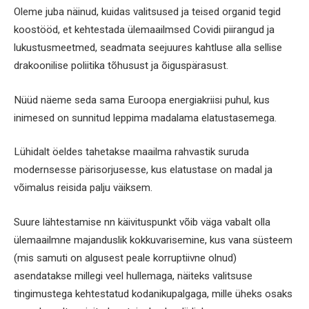
Oleme juba näinud, kuidas valitsused ja teised organid tegid
koostööd, et kehtestada ülemaailmsed Covidi piirangud ja
lukustusmeetmed, seadmata seejuures kahtluse alla sellise
drakoonilise poliitika tõhusust ja õiguspärasust.
Nüüd näeme seda sama Euroopa energiakriisi puhul, kus
inimesed on sunnitud leppima madalama elatustasemega.
Lühidalt öeldes tahetakse maailma rahvastik suruda
modernsesse pärisorjusesse, kus elatustase on madal ja
võimalus reisida palju väiksem.
Suure lähtestamise nn käivituspunkt võib väga vabalt olla
ülemaailmne majanduslik kokkuvarisemine, kus vana süsteem
(mis samuti on algusest peale korruptiivne olnud)
asendatakse millegi veel hullemaga, näiteks valitsuse
tingimustega kehtestatud kodanikupalgaga, mille üheks osaks