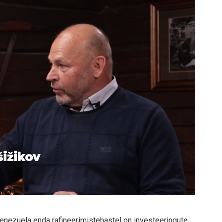
šižikov
Venezuela enda rafineerimistehastel on investeeringute