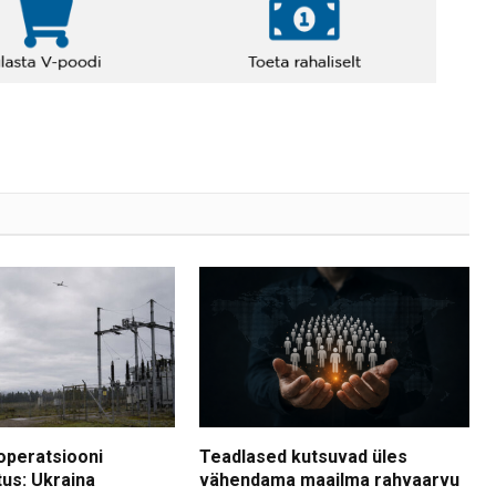
operatsiooni
Teadlased kutsuvad üles
tus: Ukraina
vähendama maailma rahvaarvu