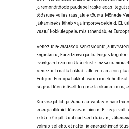
ja remonditööde puudusel raske edasi tegutseda
tööstuse vallas taas jalule tõusta. Mõnede V
jätkamiseks läheb vaja importvedeldeid. EL ütl
vastu“ kokkuleppele, mis tähendab, et Euroopa
Venezuela-vastased sanktsioonid ja investeer
kägistanud, kuna tänavu juulis langes kogut
esialgsed sammud kõneluste taasalustamisek
Venezuela nafta hakkab jälle voolama ning tas
Eriti just Euroopa hakkab varsti meeleheitlikul
sügisel tõenäoliselt turgude läbikammimine, e
Kui see juhtub ja Venemaa-vastaste sanktsioon
energiaallikaid, tõusevad hinnad EL-is järsult.
kokku kõikjalt, kust nad seda leiavad, väheneva
valmis selleks, et nafta- ja energiahinnad tõu