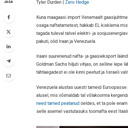
Tyler Durden |
Zero Hedge
JAGA
Kuna maagaasi import Venemaalt gaasijuhtm
osaga naftatarnetest, hakkab EL kisklema mis t
tagada tuleval talvel elektri- ja soojusenergiav
pakuti, olid Iraan ja Venezuela.
Iraani suurenenud nafta- ja gaasieksport lään
Goldman Sachs hiljuti vihjas, on selline lepe 
tähtaegadest ei ole kinni peetud ja Iisraeli va
Venezuela alustas uuesti tarneid Euroopasse
alusel, mis võimaldab tal võlakoorma kergend
need tarned peatanud
öeldes, et ta pole enam 
selle asemel vastutasuks toornafta eest Itaalia