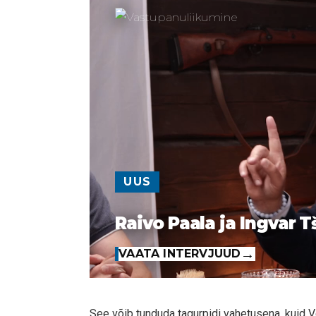
UUS
Raivo Paala ja Ingvar T
VAATA INTERVJUUD
See võib tunduda tagurpidi vahetusena, kuid 