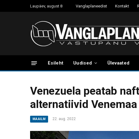
Laupäev, august 8
Vanglaplaneedist
Kontakt
Esileht
Uudised
Ülevaated
Venezuela peatab naf
alternatiivid Venemaa
22. aug. 2022
MAAILM