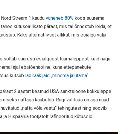
e Nord Stream 1 kaudu
väheneb 80%
koos suurema
ahes kütuseallikate pärast, mis tal õnnestub leida, et
arustus. Kaks alternatiivset allikat, mis esialgu välja
de sõltub suuresti esialgsest tuumaleppest, kuid nagu
lähemal ajal ebatõenäoline, kuna ettepanekute
litsus kutsub
läbirääkijaid „minema jalutama“
.
 pärast 2 aastat kestnud USA sanktsioone kokkuleppe
amiseks naftaga kaubelda. Riigi valitsus on aga nüüd
huvitatud „nafta võla vastu“ tehingutest ning soovib
 ja Hispaania tootjatelt rafineeritud kütuseid.