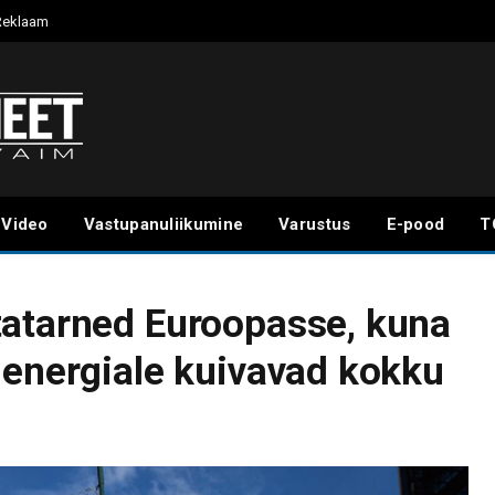
Reklaam
Video
Vastupanuliikumine
Varustus
E-pood
T
tatarned Euroopasse, kuna
 energiale kuivavad kokku