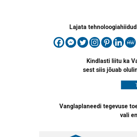
Lajata tehnoloogiahiidude
Kindlasti liitu ka 
sest siis jõuab oluli
Vanglaplaneedi tegevuse toe
vali e