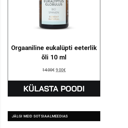
Orgaaniline eukalüpti eeterlik
õli 10 ml
14.00
€
9.00
€
JÄLGI MEID SOTSIAALMEEDIAS