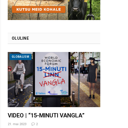
OLULINE
GLOBALISM
VIDEO | “15-MINUTI VANGLA”
21. mai 2023
2