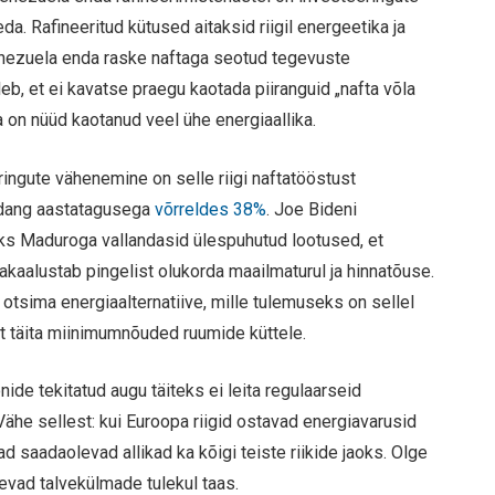
. Rafineeritud kütused aitaksid riigil energeetika ja
enezuela enda raske naftaga seotud tegevuste
eb, et ei kavatse praegu kaotada piiranguid „nafta võla
 on nüüd kaotanud veel ühe energiaallika.
ingute vähenemine on selle riigi naftatööstust
oodang aastatagusega
võrreldes 38%
. Joe Bideni
s Maduroga vallandasid ülespuhutud lootused, et
akaalustab pingelist olukorda maailmaturul ja hinnatõuse.
t otsima energiaalternatiive, mille tulemuseks on sellel
t täita miinimumnõuded ruumide küttele.
ide tekitatud augu täiteks ei leita regulaarseid
 Vähe sellest: kui Euroopa riigid ostavad energiavarusid
d saadaolevad allikad ka kõigi teiste riikide jaoks. Olge
sevad talvekülmade tulekul taas.