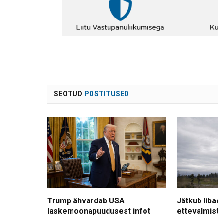
SEOTUD
POSTITUSED
Trump ähvardab USA
Jätkub liba
laskemoonapuudusest infot
ettevalmis