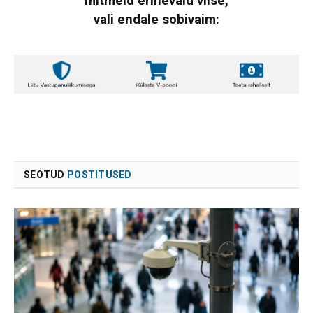
mitmeid erinevaid viise,
vali endale sobivaim:
SEOTUD
POSTITUSED