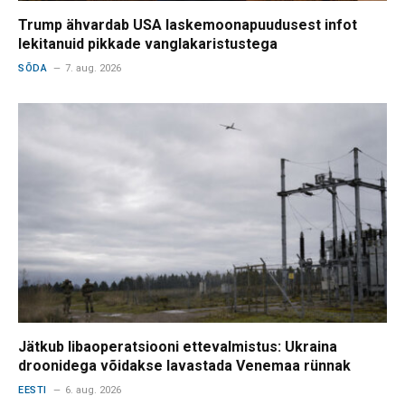
Trump ähvardab USA laskemoonapuudusest infot
lekitanuid pikkade vanglakaristustega
SÕDA
7. aug. 2026
Jätkub libaoperatsiooni ettevalmistus: Ukraina
droonidega võidakse lavastada Venemaa rünnak
EESTI
6. aug. 2026