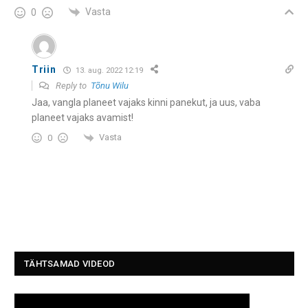
Vasta
0
Triin
13. aug. 2022 12:19
Reply to
Tõnu Wilu
Jaa, vangla planeet vajaks kinni panekut, ja uus, vaba
planeet vajaks avamist!
Vasta
0
TÄHTSAMAD VIDEOD