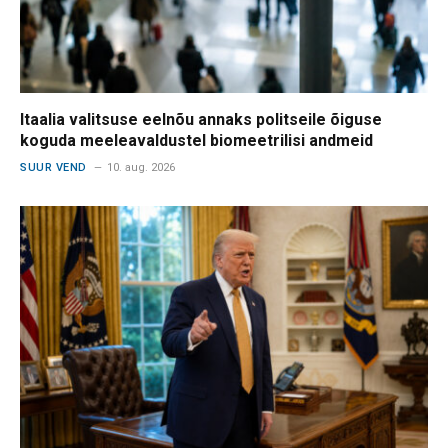
Itaalia valitsuse eelnõu annaks politseile õiguse
koguda meeleavaldustel biomeetrilisi andmeid
SUUR VEND
10. aug. 2026