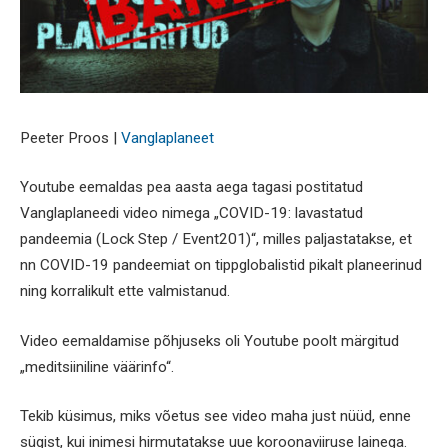
Peeter Proos |
Vanglaplaneet
Youtube eemaldas pea aasta aega tagasi postitatud
Vanglaplaneedi video nimega „COVID-19: lavastatud
pandeemia (Lock Step / Event201)“, milles paljastatakse, et
nn COVID-19 pandeemiat on tippglobalistid pikalt planeerinud
ning korralikult ette valmistanud.
Video eemaldamise põhjuseks oli Youtube poolt märgitud
„meditsiiniline väärinfo“.
Tekib küsimus, miks võetus see video maha just nüüd, enne
sügist, kui inimesi hirmutatakse uue koroonaviiruse lainega.