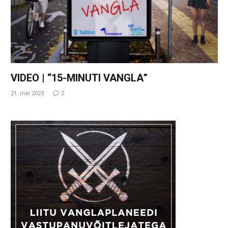
VIDEO | “15-MINUTI VANGLA”
21. mai 2023
2