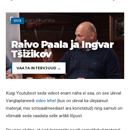
UUS
Raivo Paala ja Ingvar
Tšižikov
VAATA INTERVJUUD
Kuigi Youtubest seda videot enam näha ei saa, on see üleval
Vanglaplaneedi
video lehel
(kus on üleval ka ülejäänud
materjal, mis sotsiaalmeediast ära koristatud) ning samuti on
võimalik seda vaadata selle artikli lõpust.