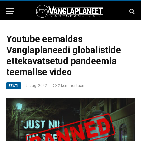
Youtube eemaldas
Vanglaplaneedi globalistide
ettekavatsetud pandeemia
teemalise video
9. aug. 2022
2 kommentaari
EESTI