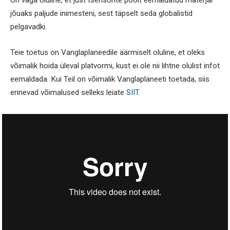
On väga oluline, et just tsensorite poolt eemaldatud materjal
jõuaks paljude inimesteni, sest täpselt seda globalistid
pelgavadki.
Teie toetus on Vanglaplaneedile äärmiselt oluline, et oleks
võimalik hoida üleval platvormi, kust ei ole nii lihtne olulist infot
eemaldada. Kui Teil on võimalik Vanglaplaneeti toetada, siis
erinevad võimalused selleks leiate
SIIT
.