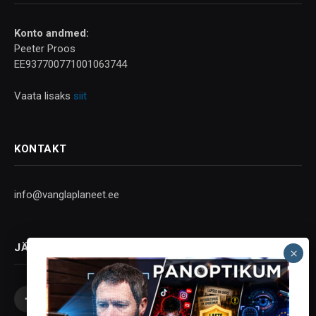
Konto andmed:
Peeter Proos
EE937700771001063744
Vaata lisaks
siit
KONTAKT
info@vanglaplaneet.ee
JÄLGI SOTSIAALMEEDIAS
Facebook
X
Instagram
YouTube
Telegram