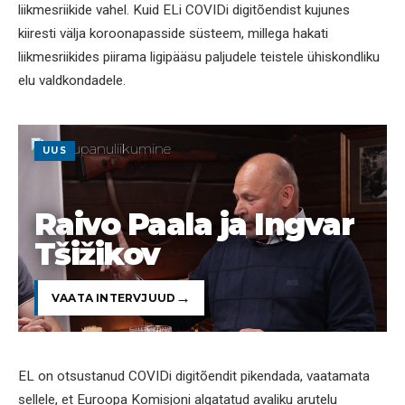
liikmesriikide vahel. Kuid ELi COVIDi digitõendist kujunes
kiiresti välja koroonapasside süsteem, millega hakati
liikmesriikides piirama ligipääsu paljudele teistele ühiskondliku
elu valdkondadele.
UUS
Raivo Paala ja Ingvar
Tšižikov
VAATA INTERVJUUD
EL on otsustanud COVIDi digitõendit pikendada, vaatamata
sellele, et Euroopa Komisjoni algatatud avaliku arutelu