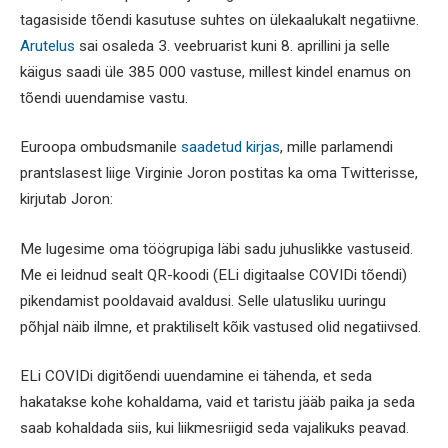
tagasiside tõendi kasutuse suhtes on ülekaalukalt negatiivne.
Arutelus
sai osaleda 3. veebruarist kuni 8. aprillini ja selle
käigus saadi üle 385 000 vastuse, millest kindel enamus on
tõendi uuendamise vastu.
Euroopa ombudsmanile
saadetud kirjas
, mille parlamendi
prantslasest liige Virginie Joron postitas ka oma Twitterisse,
kirjutab Joron:
Me lugesime oma töögrupiga läbi sadu juhuslikke vastuseid.
Me ei leidnud sealt QR-koodi (ELi digitaalse COVIDi tõendi)
pikendamist pooldavaid avaldusi. Selle ulatusliku uuringu
põhjal näib ilmne, et praktiliselt kõik vastused olid negatiivsed.
ELi COVIDi digitõendi uuendamine ei tähenda, et seda
hakatakse kohe kohaldama, vaid et taristu jääb paika ja seda
saab kohaldada siis, kui liikmesriigid seda vajalikuks peavad.