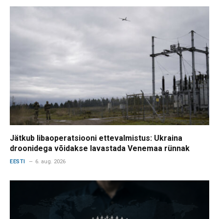
Jätkub libaoperatsiooni ettevalmistus: Ukraina
droonidega võidakse lavastada Venemaa rünnak
EESTI
6. aug. 2026