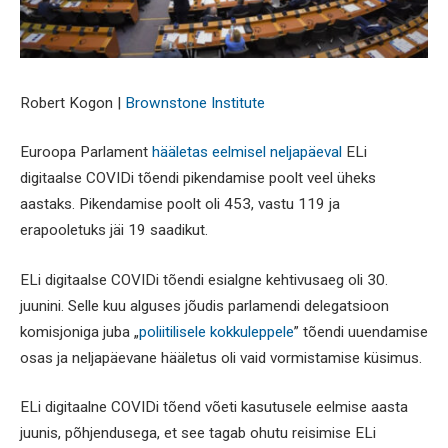
Robert Kogon |
Brownstone Institute
Euroopa Parlament
hääletas eelmisel neljapäeval
ELi
digitaalse COVIDi tõendi pikendamise poolt veel üheks
aastaks. Pikendamise poolt oli 453, vastu 119 ja
erapooletuks jäi 19 saadikut.
ELi digitaalse COVIDi tõendi esialgne kehtivusaeg oli 30.
juunini. Selle kuu alguses jõudis parlamendi delegatsioon
komisjoniga juba „
poliitilisele kokkuleppele
” tõendi uuendamise
osas ja neljapäevane hääletus oli vaid vormistamise küsimus.
ELi digitaalne COVIDi tõend võeti kasutusele eelmise aasta
juunis, põhjendusega, et see tagab ohutu reisimise ELi