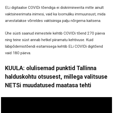
ELi digitaalse COVIDi tõendiga ei diskrimineerita mitte ainult
vaktsineerimata inimesi, vaid ka loomuliku immuunsust, mida
arvestatakse võrreldes vaktsiiniga palju nõrgema kaitsena.
Ühe süsti saanud inimestele kehtib COVIDi tõend 270 päeva
ning teine süst annab hetkel piiramatu kehtivuse. Kuid
läbipõdemistõendi esitamisega kehtib ELi COVIDi digitõend
vaid 180 päeva.
KUULA: olulisemad punktid Tallinna
halduskohtu otsusest, millega valitsuse
NETSi muudatused maatasa tehti