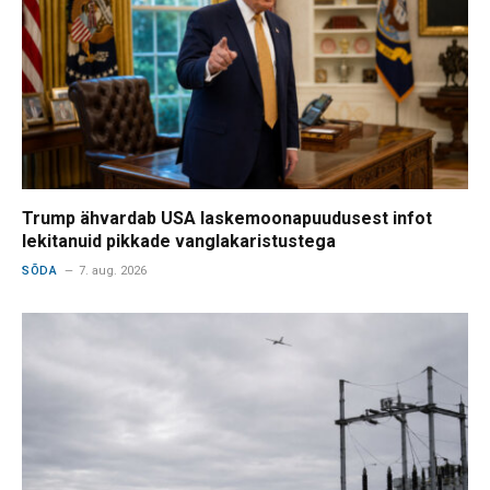
Trump ähvardab USA laskemoonapuudusest infot
lekitanuid pikkade vanglakaristustega
SÕDA
7. aug. 2026