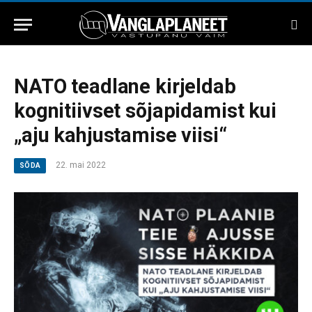
NATO teadlane kirjeldab
kognitiivset sõjapidamist kui
„aju kahjustamise viisi“
22. mai 2022
SÕDA