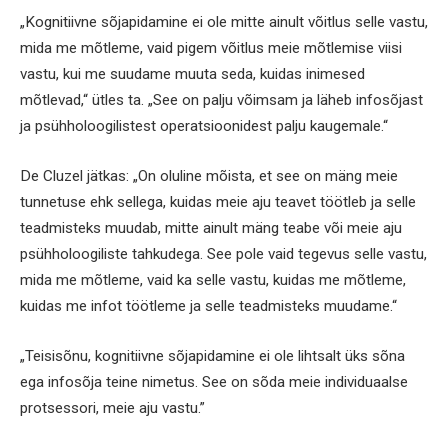
„Kognitiivne sõjapidamine ei ole mitte ainult võitlus selle vastu,
mida me mõtleme, vaid pigem võitlus meie mõtlemise viisi
vastu, kui me suudame muuta seda, kuidas inimesed
mõtlevad,“ ütles ta. „See on palju võimsam ja läheb infosõjast
ja psühholoogilistest operatsioonidest palju kaugemale.“
De Cluzel jätkas: „On oluline mõista, et see on mäng meie
tunnetuse ehk sellega, kuidas meie aju teavet töötleb ja selle
teadmisteks muudab, mitte ainult mäng teabe või meie aju
psühholoogiliste tahkudega. See pole vaid tegevus selle vastu,
mida me mõtleme, vaid ka selle vastu, kuidas me mõtleme,
kuidas me infot töötleme ja selle teadmisteks muudame.“
„Teisisõnu, kognitiivne sõjapidamine ei ole lihtsalt üks sõna
ega infosõja teine nimetus. See on sõda meie individuaalse
protsessori, meie aju vastu.”