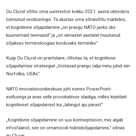
Du Cluzel võttis oma uurimistöö kokku 2021. aasta oktoobris
toimunud vestlusringis. Ta alustas oma sõnavõttu märkides,
et kognitiivne sõjapidamine „on praegu NATO jaoks üks
kuumemaid teemasid“ ja „on viimastel aastatel muutunud
sõjalises terminoloogias korduvaks terminiks“.
Kuigi Du Cluzel on prantslane, rõhutas ta, et kognitiivse
sõjapidamise strateegiat „töötavad praegu välja minu juhid siin
Norfolkis, USAs“.
NATO innovatsioonikeskuse juht esines PowerPoint-
esitlusega ja avas selle provokatiivse slaidiga, milles kirjeldati
kognitiivset sõjapidamist kui „lahingut aju pärast“.
„Kognitiivne sõjapidamine on uus kontseptsioon, mis algab
infosfäärist, see on omamoodi hübriidsõjapidamine,“ sõnas
du Cluzel.