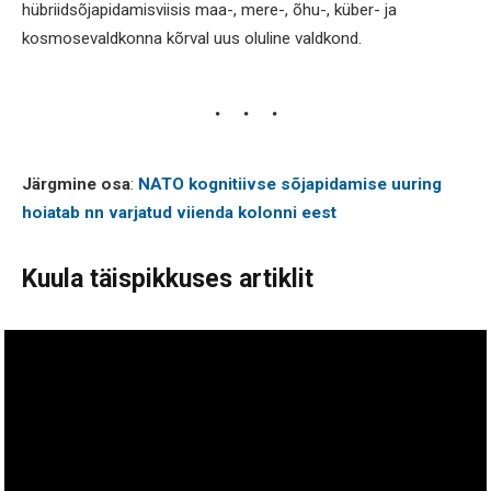
hübriidsõjapidamisviisis maa-, mere-, õhu-, küber- ja
kosmosevaldkonna kõrval uus oluline valdkond.
Järgmine osa
:
NATO kognitiivse sõjapidamise uuring
hoiatab nn varjatud viienda kolonni eest
Kuula täispikkuses artiklit