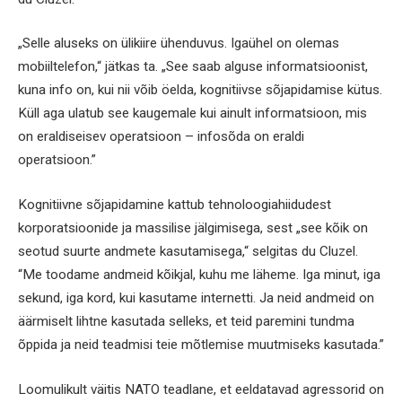
„Selle aluseks on ülikiire ühenduvus. Igaühel on olemas
mobiiltelefon,“ jätkas ta. „See saab alguse informatsioonist,
kuna info on, kui nii võib öelda, kognitiivse sõjapidamise kütus.
Küll aga ulatub see kaugemale kui ainult informatsioon, mis
on eraldiseisev operatsioon – infosõda on eraldi
operatsioon.”
Kognitiivne sõjapidamine kattub tehnoloogiahiidudest
korporatsioonide ja massilise jälgimisega, sest „see kõik on
seotud suurte andmete kasutamisega,“ selgitas du Cluzel.
“Me toodame andmeid kõikjal, kuhu me läheme. Iga minut, iga
sekund, iga kord, kui kasutame internetti. Ja neid andmeid on
äärmiselt lihtne kasutada selleks, et teid paremini tundma
õppida ja neid teadmisi teie mõtlemise muutmiseks kasutada.”
Loomulikult väitis NATO teadlane, et eeldatavad agressorid on