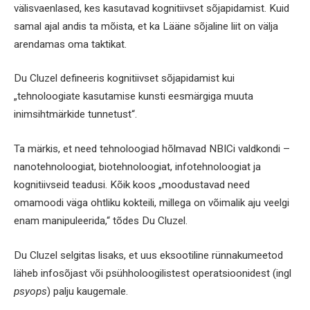
välisvaenlased, kes kasutavad kognitiivset sõjapidamist. Kuid
samal ajal andis ta mõista, et ka Lääne sõjaline liit on välja
arendamas oma taktikat.
Du Cluzel defineeris kognitiivset sõjapidamist kui
„tehnoloogiate kasutamise kunsti eesmärgiga muuta
inimsihtmärkide tunnetust“.
Ta märkis, et need tehnoloogiad hõlmavad NBICi valdkondi –
nanotehnoloogiat, biotehnoloogiat, infotehnoloogiat ja
kognitiivseid teadusi. Kõik koos „moodustavad need
omamoodi väga ohtliku kokteili, millega on võimalik aju veelgi
enam manipuleerida,“ tõdes Du Cluzel.
Du Cluzel selgitas lisaks, et uus eksootiline rünnakumeetod
läheb infosõjast või psühholoogilistest operatsioonidest (ingl
psyops
) palju kaugemale.