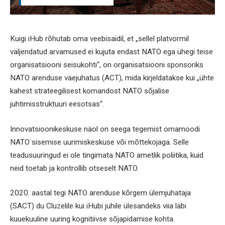
Kuigi iHub rõhutab oma veebisaidil, et „sellel platvormil
väljendatud arvamused ei kujuta endast NATO ega ühegi teise
organisatsiooni seisukohti“, on organisatsiooni sponsoriks
NATO arenduse väejuhatus (ACT), mida kirjeldatakse kui „ühte
kahest strateegilisest komandost NATO sõjalise
juhtimisstruktuuri eesotsas“.
Innovatsioonikeskuse näol on seega tegemist omamoodi
NATO sisemise uurimiskeskuse või mõttekojaga. Selle
teadusuuringud ei ole tingimata NATO ametlik poliitika, kuid
neid toetab ja kontrollib otseselt NATO.
2020. aastal tegi NATO arenduse kõrgem ülemjuhataja
(SACT) du Cluzelile kui iHubi juhile ülesandeks viia läbi
kuuekuuline uuring kognitiivse sõjapidamise kohta.