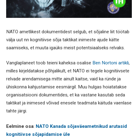
NATO ametlikest dokumentidest selgub, et sõjaline liit töötab
välja uut nn kognitiivse sõja taktikat inimeste ajude kätte
saamiseks, et muuta igaüks meist potentsiaalseks relvaks.
Vanglaplaneet toob teieni kaheksa osalise
Ben Nortoni artikli
,
milles kirjeldatakse põhjalikult, et NATO ei tegele kognitiivsete
relvade arendamisega mitte ainult kaitse, vaid ka ründe ja
ühiskonna kahjustamise eesmärgil. Muu hulgas hoiatatakse
organisatsiooni dokumentides, et ka vastane kasutab seda
taktikat ja inimesed võivad enesele teadmata käituda vaenlase
tahte järgi.
Eelmine osa
:
NATO Kanada sõjaväeametnikud arutasid
kognitiivse sõjapidamise üle