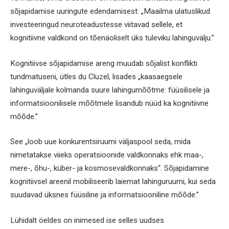
sõjapidamise uuringute edendamisest: „Maailma ulatuslikud
investeeringud neuroteadustesse viitavad sellele, et
kognitiivne valdkond on tõenäoliselt üks tuleviku lahinguvälju.”
Kognitiivse sõjapidamise areng muudab sõjalist konflikti
tundmatuseni, ütles du Cluzel, lisades „kaasaegsele
lahinguväljale kolmanda suure lahingumõõtme: füüsilisele ja
informatsioonilisele mõõtmele lisandub nüüd ka kognitiivne
mõõde.”
See „loob uue konkurentsiruumi väljaspool seda, mida
nimetatakse viieks operatsioonide valdkonnaks ehk maa-,
mere-, õhu-, küber- ja kosmosevaldkonnaks“. Sõjapidamine
kognitiivsel areenil mobiliseerib laiemat lahinguruumi, kui seda
suudavad üksnes füüsiline ja informatsiooniline mõõde.”
Lühidalt öeldes on inimesed ise selles uudses