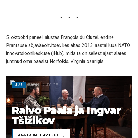
5. oktoobri paneeli alustas François du Cluzel, endine
Prantsuse sõjaväeohvitser, kes aitas 2013. aastal luua NATO
innovatsioonikeskuse (iHub), mida ta on sellest ajast alates
juhtinud oma baasist Norfolkis, Virginia osariigis.
UUS
Raivo Paala ja Ingvar
Tšižikov
VAATA INTERVJUUD