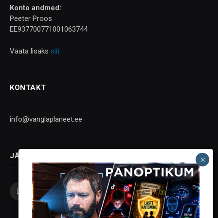
Konto andmed:
Peeter Proos
EE937700771001063744
Vaata lisaks
siit
KONTAKT
info@vanglaplaneet.ee
JÄLGI SOTSIAALMEEDIAS
Facebook
X
Instagram
YouTube
Telegram
(Twitter)