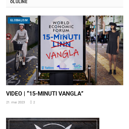
OLULINE
GLOBALISM
VIDEO | “15-MINUTI VANGLA”
21. mai 2023
2