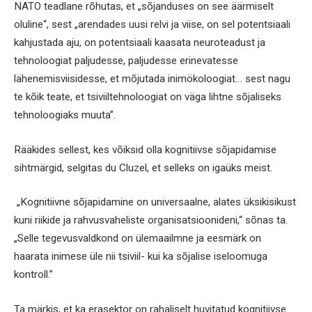
NATO teadlane rõhutas, et „sõjanduses on see äärmiselt
oluline“, sest „arendades uusi relvi ja viise, on sel potentsiaali
kahjustada aju, on potentsiaali kaasata neuroteadust ja
tehnoloogiat paljudesse, paljudesse erinevatesse
lähenemisviisidesse, et mõjutada inimökoloogiat… sest nagu
te kõik teate, et tsiviiltehnoloogiat on väga lihtne sõjaliseks
tehnoloogiaks muuta”.
Rääkides sellest, kes võiksid olla kognitiivse sõjapidamise
sihtmärgid, selgitas du Cluzel, et selleks on igaüks meist.
„Kognitiivne sõjapidamine on universaalne, alates üksikisikust
kuni riikide ja rahvusvaheliste organisatsioonideni,“ sõnas ta.
„Selle tegevusvaldkond on ülemaailmne ja eesmärk on
haarata inimese üle nii tsiviil- kui ka sõjalise iseloomuga
kontroll.”
Ta märkis, et ka erasektor on rahaliselt huvitatud kognitiivse