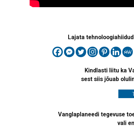
Lajata tehnoloogiahiidude
Kindlasti liitu ka 
sest siis jõuab oluli
Vanglaplaneedi tegevuse toe
vali e