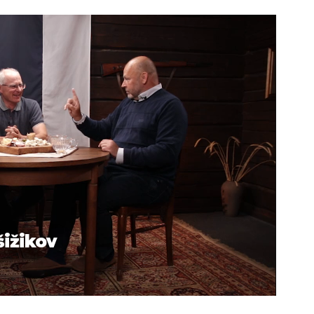
šižikov