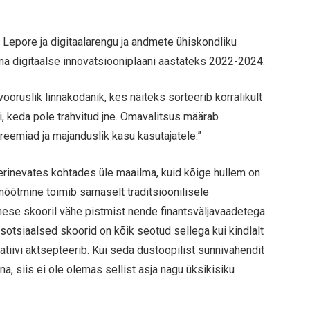
 Lepore ja digitaalarengu ja andmete ühiskondliku
na digitaalse innovatsiooniplaani aastateks 2022-2024.
ooruslik linnakodanik, kes näiteks sorteerib korralikult
ti, keda pole trahvitud jne. Omavalitsus määrab
eemiad ja majanduslik kasu kasutajatele.”
 erinevates kohtades üle maailma, kuid kõige hullem on
õõtmine toimib sarnaselt traditsioonilisele
nimese skooril vähe pistmist nende finantsväljavaadetega
sotsiaalsed skoorid on kõik seotud sellega kui kindlalt
ratiivi aktsepteerib. Kui seda düstoopilist sunnivahendit
na, siis ei ole olemas sellist asja nagu üksikisiku