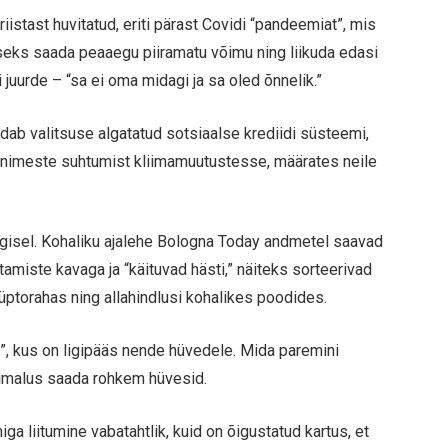
iistast huvitatud, eriti pärast Covidi “pandeemiat”, mis
iseks saada peaaegu piiramatu võimu ning liikuda edasi
uurde – “sa ei oma midagi ja sa oled õnnelik.”
endab valitsuse algatatud sotsiaalse krediidi süsteemi,
nimeste suhtumist kliimamuutustesse, määrates neile
ügisel. Kohaliku ajalehe Bologna Today andmetel saavad
miste kavaga ja “käituvad hästi,” näiteks sorteerivad
rüptorahas ning allahindlusi kohalikes poodides.
t”, kus on ligipääs nende hüvedele. Mida paremini
õimalus saada rohkem hüvesid.
ga liitumine vabatahtlik, kuid on õigustatud kartus, et