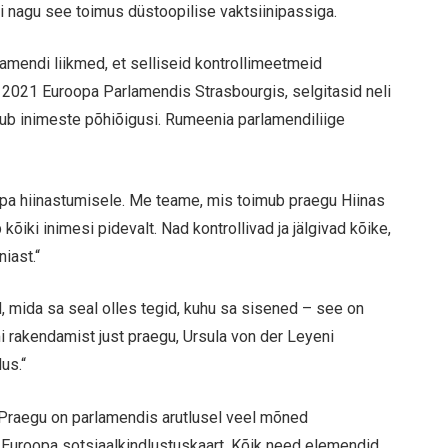
i nagu see toimus düstoopilise vaktsiinipassiga.
amendi liikmed, et selliseid kontrollimeetmeid
 2021 Euroopa Parlamendis Strasbourgis, selgitasid neli
rikub inimeste põhiõigusi. Rumeenia parlamendiliige
opa hiinastumisele. Me teame, mis toimub praegu Hiinas
 kõiki inimesi pidevalt. Nad kontrollivad ja jälgivad kõike,
iast.“
d, mida sa seal olles tegid, kuhu sa sisened – see on
 rakendamist just praegu, Ursula von der Leyeni
dus.“
. Praegu on parlamendis arutlusel veel mõned
a Euroopa sotsiaalkindlustuskaart. Kõik need elemendid