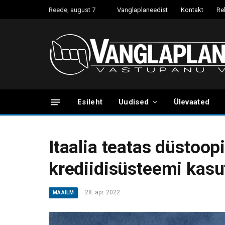
Reede, august 7
Vanglaplaneedist
Kontakt
Re
Esileht
Uudised
Ülevaated
Itaalia teatas düstoopi
krediidisüsteemi kasu
28. apr. 2022
MAAILM