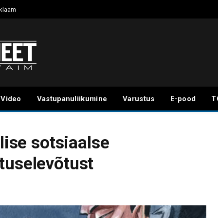
klaam
Video
Vastupanuliikumine
Varustus
E-pood
T
lise sotsiaalse
tuselevõtust