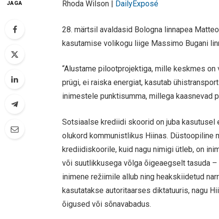
Rhoda Wilson |
DailyExposé
JAGA
28. märtsil avaldasid Bologna linnapea Matteo
kasutamise volikogu liige Massimo Bugani lin
“Alustame pilootprojektiga, mille keskmes on v
prügi, ei raiska energiat, kasutab ühistranspor
inimestele punktisumma, millega kaasnevad pr
Sotsiaalse krediidi skoorid on juba kasutusel
olukord kommunistlikus Hiinas. Düstoopiline m
krediidiskoorile, kuid nagu nimigi ütleb, on i
või suutlikkusega võlga õigeaegselt tasuda – 
inimene režiimile allub ning heakskiidetud nar
kasutatakse autoritaarses diktatuuris, nagu Hii
õigused või sõnavabadus.