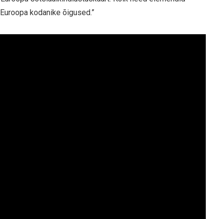
i Euroopa kodanike õigused.”