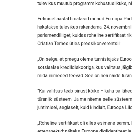
tulevikus muutub programm kohustuslikuks, ni
Eelmisel aastal hoiatasid mõned Euroopa Parl
hakatakse tulevikus rakendama. 24. novembril
parlamendiliiget, kuidas roheline sertifikaat 
Cristian Terhes ütles pressikonverentsil:
„On selge, et praegu oleme tunnistajaks Euro
sotsiaalse krediidiskooriga, kus valitsus jälgib
mida inimesed teevad. See on hea näide türann
“Kui valitsus teab sinust kõike – kuhu sa lähe
türanlik süsteem. Ja me näeme selle süsteemi
juhtimisel, aeglaselt, kuid kindlalt, Euroopa Lii
„Roheline sertifikaat oli alles esimene samm
ettepanekud: näiteks Euroopa digiidentiteet j