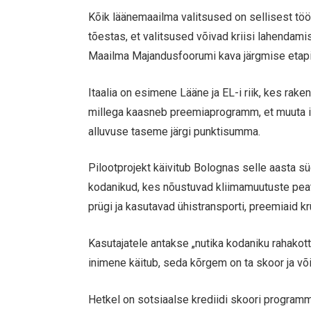
Kõik läänemaailma valitsused on sellisest töör
tõestas, et valitsused võivad kriisi lahendam
Maailma Majandusfoorumi kava järgmise etapi j
Itaalia on esimene Lääne ja EL-i riik, kes rak
millega kaasneb preemiaprogramm, et muuta i
alluvuse taseme järgi punktisumma.
Pilootprojekt käivitub Bolognas selle aasta s
kodanikud, kes nõustuvad kliimamuutuste peata
prügi ja kasutavad ühistransporti, preemiaid k
Kasutajatele antakse „nutika kodaniku rahakot
inimene käitub, seda kõrgem on ta skoor ja v
Hetkel on sotsiaalse krediidi skoori programmi