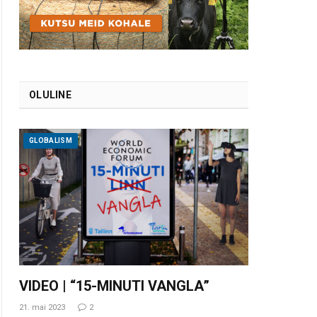
OLULINE
GLOBALISM
VIDEO | “15-MINUTI VANGLA”
21. mai 2023
2