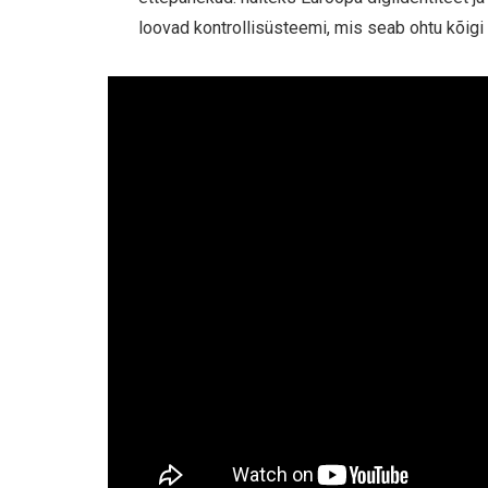
loovad kontrollisüsteemi, mis seab ohtu kõig